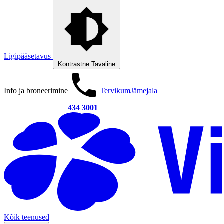
Ligipääsetavus
Kontrastne
Tavaline
Info ja broneerimine
Tervikum
Jämejala
434 3001
Kõik teenused