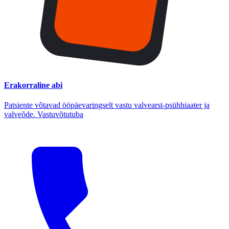
Erakorraline abi
Patsiente võtavad ööpäevaringselt vastu valvearst-psühhiaater ja
valveõde. Vastuvõtutuba