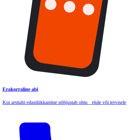
Erakorraline abi
Kui arstiabi edasilükkamine põhjustab ohtu elule või tervisele