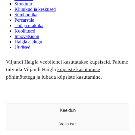
Struktuur
Kliinikud ja keskused
Sümboolika
Perearstile
Töö ja praktika
Koolitused
Innovatsioon
Haigla ajalugu
Uudised
Ruumide rent
Viljandi Haigla veebilehel kasutatakse küpsiseid. Palume
Patsiendi turvalisus ja õigused
Patsiendi õigused ja kohustused
tutvuda Viljandi Haigla
küpsiste kasutamise
Patsiendiohutus
põhimõtetega
ja lubada küpsiste kasutamine.
Patsientide nõukoda
Tagasiside
Andmekaitse
Ravivigade hüvitis
Luban kõik
Keeldun
Valin ise