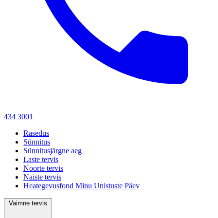
434 3001
Rasedus
Sünnitus
Sünnitusjärgne aeg
Laste tervis
Noorte tervis
Naiste tervis
Heategevusfond Minu Unistuste Päev
Vaimne tervis