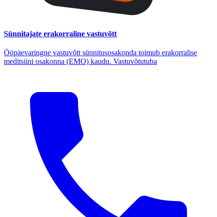
Sünnitajate erakorraline vastuvõtt
Ööpäevaringne vastuvõtt sünnitusosakonda toimub erakorralise
meditsiini osakonna (EMO) kaudu. Vastuvõtutuba