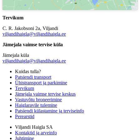
Tervikum
C. R. Jakobsoni 2a, Viljandi
viljandihaigla@viljandihaigla.ee
Jämejala vaimse tervise küla
Jämejala küla
viljandihaigla@viljandihaigla.ee
Kuidas tulla?
Patsiendi transport
Ühistransport ja parkimine
Tervikum
Jämejala vaimse tervise keskus
Vastuvõtu broneerimine
Haiglaravile tulemine
Patsiendi külastamine ja terviseinfo
Perearstid
Viljandi Haigla SA
Kontaktid ja arveinfo
Juhtimine