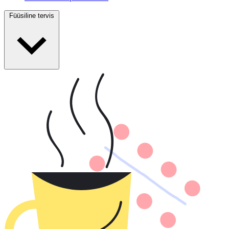
Füüsiline tervis