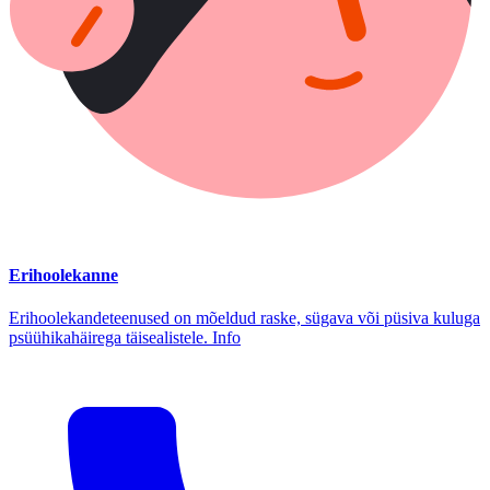
Erihoolekanne
Erihoolekandeteenused on mõeldud raske, sügava või püsiva kuluga
psüühikahäirega täisealistele. Info