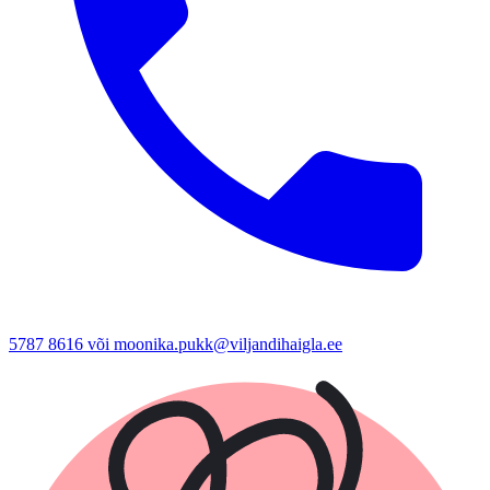
5787 8616 või moonika.pukk@viljandihaigla.ee