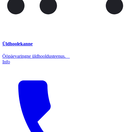
Üldhoolekanne
Ööpäevaringne üldhooldusteenus.
Info