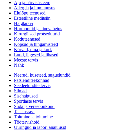
Aju ja närvisüsteem
Allergia ja immuunsus
Elulõpu teenused
Esteetiline meditsiin
Haiglaravi
Hormoonid ja ainevahetus
Kirurgilised protseduurid
Koduteenused
Kopsud ja hingamisteed
Kõrvad, nina ja kurk
Luud, liigesed ja lihased
Meeste tervis
Nahk
Neerud, kuseteed, suguelundid
Patsienditeekonnad
Seedeelundite tervis
Silmad
Sisehaigused
Sportlaste tervis
Süda ja veresoonkond
Taastusravi
Toitmine ja toitumine
Töötervishoid
Uuringud ja labori analüüsid