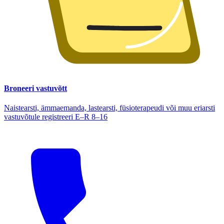
Broneeri vastuvõtt
Naistearsti, ämmaemanda, lastearsti, füsioterapeudi või muu eriarsti
vastuvõtule registreeri E–R 8–16