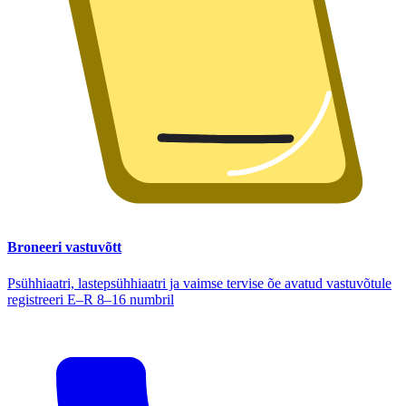
Broneeri vastuvõtt
Psühhiaatri, lastepsühhiaatri ja vaimse tervise õe avatud vastuvõtule
registreeri E–R 8–16 numbril