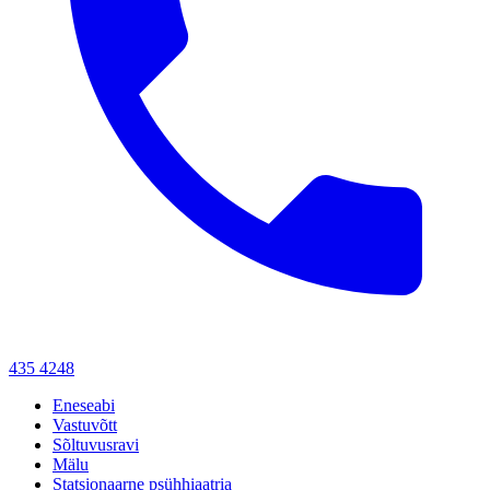
435 4248
Eneseabi
Vastuvõtt
Sõltuvusravi
Mälu
Statsionaarne psühhiaatria