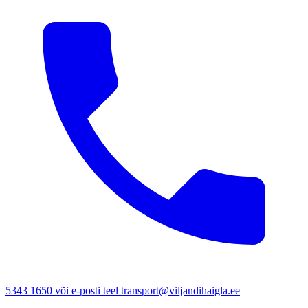
5343 1650 või e-posti teel transport@viljandihaigla.ee