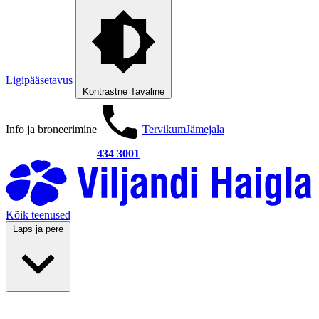
Ligipääsetavus
Kontrastne
Tavaline
Info ja broneerimine
Tervikum
Jämejala
434 3001
Kõik teenused
Laps ja pere