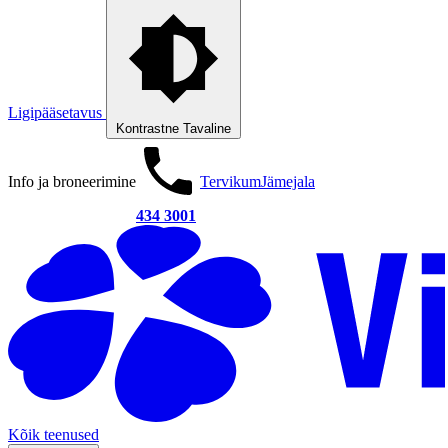
Ligipääsetavus
Kontrastne
Tavaline
Info ja broneerimine
Tervikum
Jämejala
434 3001
Kõik teenused