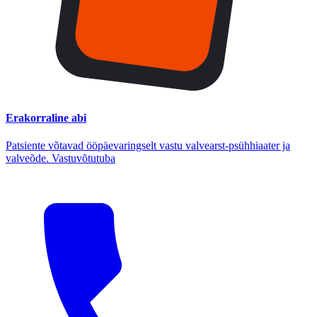
Erakorraline abi
Patsiente võtavad ööpäevaringselt vastu valvearst-psühhiaater ja
valveõde. Vastuvõtutuba