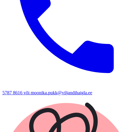
5787 8616 või moonika.pukk@viljandihaigla.ee