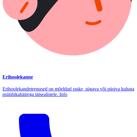
Erihoolekanne
Erihoolekandeteenused on mõeldud raske, sügava või püsiva kuluga
psüühikahäirega täisealistele. Info