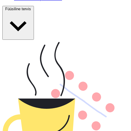
Füüsiline tervis