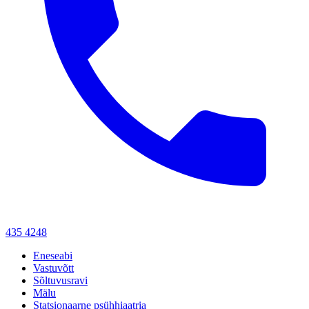
435 4248
Eneseabi
Vastuvõtt
Sõltuvusravi
Mälu
Statsionaarne psühhiaatria