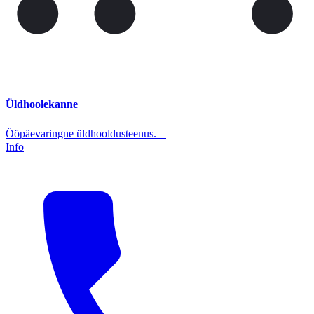
Üldhoolekanne
Ööpäevaringne üldhooldusteenus.
Info