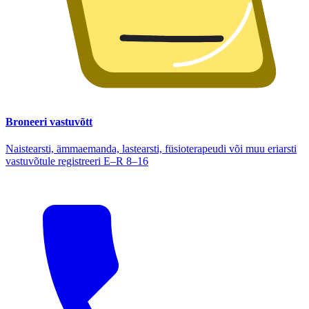
Broneeri vastuvõtt
Naistearsti, ämmaemanda, lastearsti, füsioterapeudi või muu eriarsti
vastuvõtule registreeri E–R 8–16