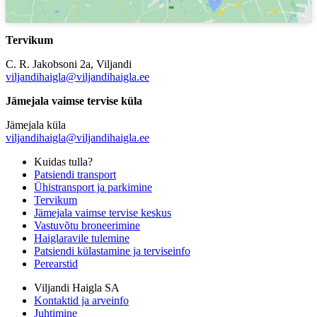
Tervikum
C. R. Jakobsoni 2a, Viljandi
viljandihaigla@viljandihaigla.ee
Jämejala vaimse tervise küla
Jämejala küla
viljandihaigla@viljandihaigla.ee
Kuidas tulla?
Patsiendi transport
Ühistransport ja parkimine
Tervikum
Jämejala vaimse tervise keskus
Vastuvõtu broneerimine
Haiglaravile tulemine
Patsiendi külastamine ja terviseinfo
Perearstid
Viljandi Haigla SA
Kontaktid ja arveinfo
Juhtimine