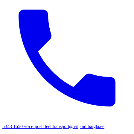
5343 1650 või e-posti teel transport@viljandihaigla.ee