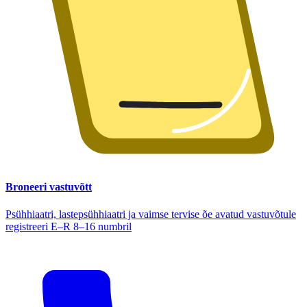
Broneeri vastuvõtt
Psühhiaatri, lastepsühhiaatri ja vaimse tervise õe avatud vastuvõtule
registreeri E–R 8–16 numbril