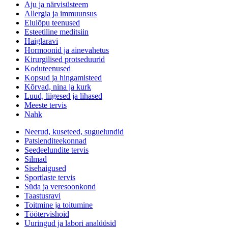
Aju ja närvisüsteem
Allergia ja immuunsus
Elulõpu teenused
Esteetiline meditsiin
Haiglaravi
Hormoonid ja ainevahetus
Kirurgilised protseduurid
Koduteenused
Kopsud ja hingamisteed
Kõrvad, nina ja kurk
Luud, liigesed ja lihased
Meeste tervis
Nahk
Neerud, kuseteed, suguelundid
Patsienditeekonnad
Seedeelundite tervis
Silmad
Sisehaigused
Sportlaste tervis
Süda ja veresoonkond
Taastusravi
Toitmine ja toitumine
Töötervishoid
Uuringud ja labori analüüsid