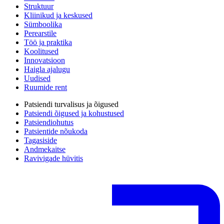
Struktuur
Kliinikud ja keskused
Sümboolika
Perearstile
Töö ja praktika
Koolitused
Innovatsioon
Haigla ajalugu
Uudised
Ruumide rent
Patsiendi turvalisus ja õigused
Patsiendi õigused ja kohustused
Patsiendiohutus
Patsientide nõukoda
Tagasiside
Andmekaitse
Ravivigade hüvitis