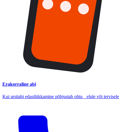
Erakorraline abi
Kui arstiabi edasilükkamine põhjustab ohtu elule või tervisele