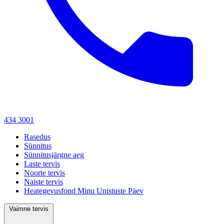
434 3001
Rasedus
Sünnitus
Sünnitusjärgne aeg
Laste tervis
Noorte tervis
Naiste tervis
Heategevusfond Minu Unistuste Päev
Vaimne tervis