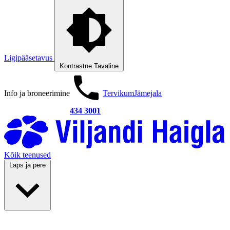
Ligipääsetavus
Kontrastne
Tavaline
Info ja broneerimine
Tervikum
Jämejala
434 3001
Kõik teenused
Laps ja pere