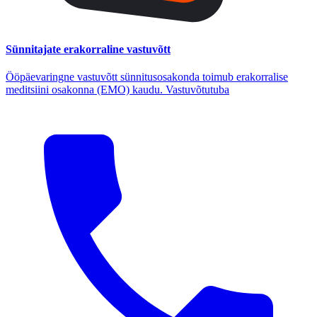
Sünnitajate erakorraline vastuvõtt
Ööpäevaringne vastuvõtt sünnitusosakonda toimub erakorralise
meditsiini osakonna (EMO) kaudu. Vastuvõtutuba