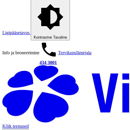
Ligipääsetavus
Kontrastne
Tavaline
Info ja broneerimine
Tervikum
Jämejala
434 3001
Kõik teenused