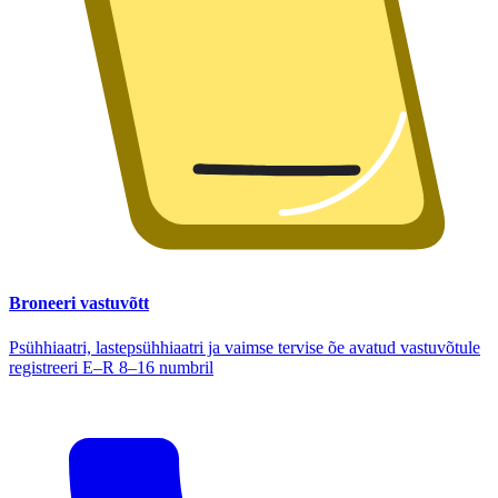
Broneeri vastuvõtt
Psühhiaatri, lastepsühhiaatri ja vaimse tervise õe avatud vastuvõtule
registreeri E–R 8–16 numbril