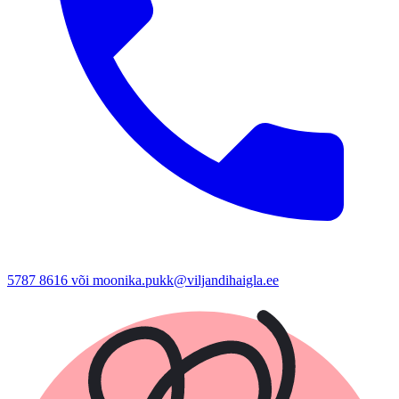
5787 8616 või moonika.pukk@viljandihaigla.ee