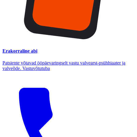
Erakorraline abi
Patsiente võtavad ööpäevaringselt vastu valvearst-psühhiaater ja
valveõde. Vastuvõtutuba