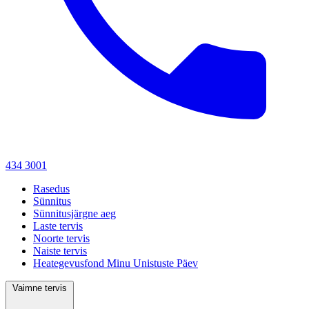
434 3001
Rasedus
Sünnitus
Sünnitusjärgne aeg
Laste tervis
Noorte tervis
Naiste tervis
Heategevusfond Minu Unistuste Päev
Vaimne tervis