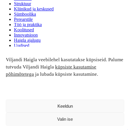
Struktuur
Kliinikud ja keskused
Sümboolika
Perearstile
Töö ja praktika
Koolitused
Innovatsioon
Haigla ajalugu
Uudised
Ruumide rent
Viljandi Haigla veebilehel kasutatakse küpsiseid. Palume
Patsiendi turvalisus ja õigused
Patsiendi õigused ja kohustused
tutvuda Viljandi Haigla
küpsiste kasutamise
Patsiendiohutus
põhimõtetega
ja lubada küpsiste kasutamine.
Patsientide nõukoda
Tagasiside
Andmekaitse
Ravivigade hüvitis
Luban kõik
Keeldun
Valin ise