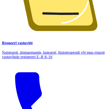
Broneeri vastuvõtt
Naistearsti, ämmaemanda, lastearsti, füsioterapeudi või muu eriarsti
vastuvõtule registreeri E–R 8–16