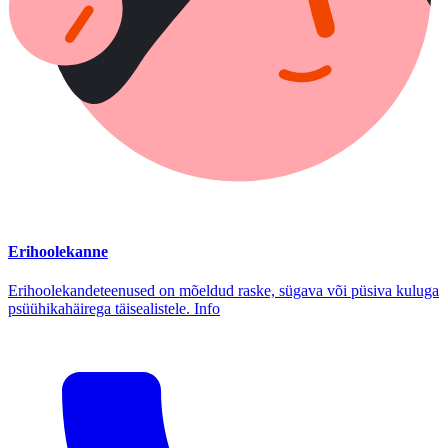
Erihoolekanne
Erihoolekandeteenused on mõeldud raske, sügava või püsiva kuluga
psüühikahäirega täisealistele. Info