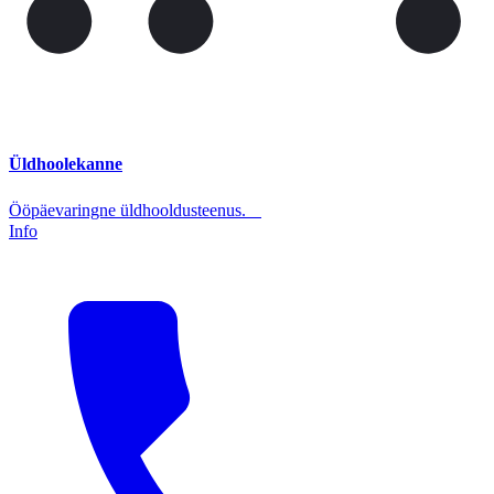
Üldhoolekanne
Ööpäevaringne üldhooldusteenus.
Info