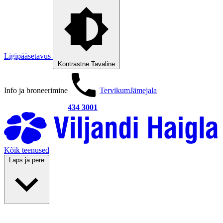
Ligipääsetavus
Kontrastne
Tavaline
Info ja broneerimine
Tervikum
Jämejala
434 3001
Kõik teenused
Laps ja pere