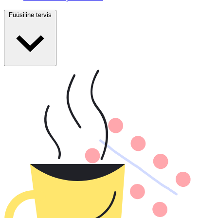
Füüsiline tervis