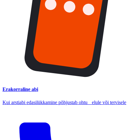
Erakorraline abi
Kui arstiabi edasilükkamine põhjustab ohtu elule või tervisele