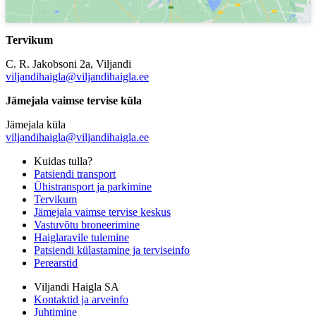
Tervikum
C. R. Jakobsoni 2a, Viljandi
viljandihaigla@viljandihaigla.ee
Jämejala vaimse tervise küla
Jämejala küla
viljandihaigla@viljandihaigla.ee
Kuidas tulla?
Patsiendi transport
Ühistransport ja parkimine
Tervikum
Jämejala vaimse tervise keskus
Vastuvõtu broneerimine
Haiglaravile tulemine
Patsiendi külastamine ja terviseinfo
Perearstid
Viljandi Haigla SA
Kontaktid ja arveinfo
Juhtimine