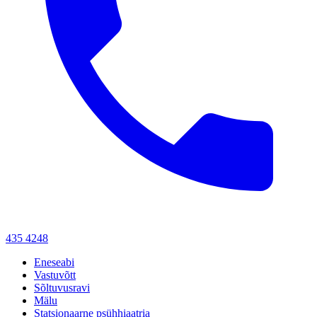
435 4248
Eneseabi
Vastuvõtt
Sõltuvusravi
Mälu
Statsionaarne psühhiaatria