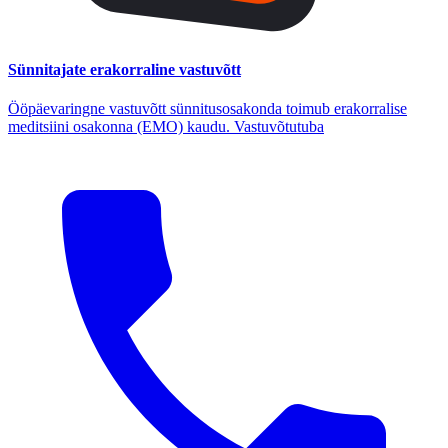
Sünnitajate erakorraline vastuvõtt
Ööpäevaringne vastuvõtt sünnitusosakonda toimub erakorralise
meditsiini osakonna (EMO) kaudu. Vastuvõtutuba