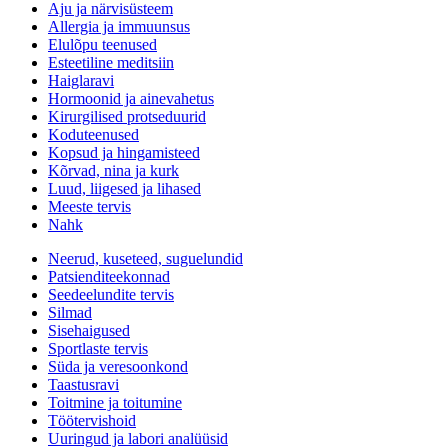
Aju ja närvisüsteem
Allergia ja immuunsus
Elulõpu teenused
Esteetiline meditsiin
Haiglaravi
Hormoonid ja ainevahetus
Kirurgilised protseduurid
Koduteenused
Kopsud ja hingamisteed
Kõrvad, nina ja kurk
Luud, liigesed ja lihased
Meeste tervis
Nahk
Neerud, kuseteed, suguelundid
Patsienditeekonnad
Seedeelundite tervis
Silmad
Sisehaigused
Sportlaste tervis
Süda ja veresoonkond
Taastusravi
Toitmine ja toitumine
Töötervishoid
Uuringud ja labori analüüsid