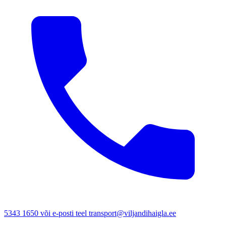
5343 1650 või e-posti teel transport@viljandihaigla.ee