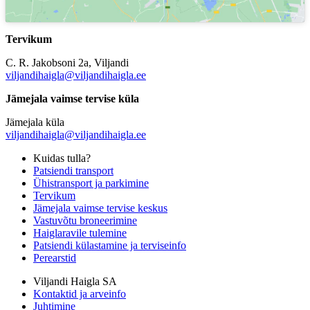
Tervikum
C. R. Jakobsoni 2a, Viljandi
viljandihaigla@viljandihaigla.ee
Jämejala vaimse tervise küla
Jämejala küla
viljandihaigla@viljandihaigla.ee
Kuidas tulla?
Patsiendi transport
Ühistransport ja parkimine
Tervikum
Jämejala vaimse tervise keskus
Vastuvõtu broneerimine
Haiglaravile tulemine
Patsiendi külastamine ja terviseinfo
Perearstid
Viljandi Haigla SA
Kontaktid ja arveinfo
Juhtimine