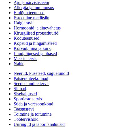
Aju ja närvisüsteem
Allergia ja immuunsus
Elulõpu teenused
Esteetiline meditsiin
Haiglaravi
Hormoonid ja ainevahetus
Kirurgilised protseduurid
Koduteenused
Kopsud ja hingamisteed
Kõrvad, nina ja kurk
Luud, liigesed ja lihased
Meeste tervis
Nahk
Neerud, kuseteed, suguelundid
Patsienditeekonnad
Seedeelundite tervis
Silmad
Sisehaigused
Sportlaste tervis
Süda ja veresoonkond
Taastusravi
Toitmine ja toitumine
Töötervishoid
Uuringud ja labori analüüsid