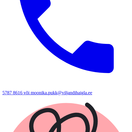
5787 8616 või moonika.pukk@viljandihaigla.ee