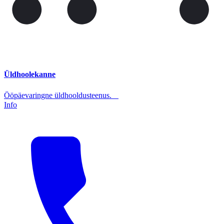
Üldhoolekanne
Ööpäevaringne üldhooldusteenus.
Info