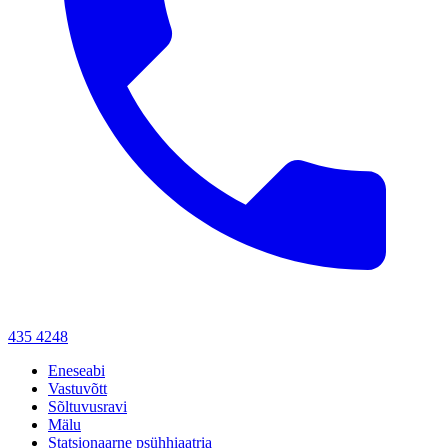
435 4248
Eneseabi
Vastuvõtt
Sõltuvusravi
Mälu
Statsionaarne psühhiaatria