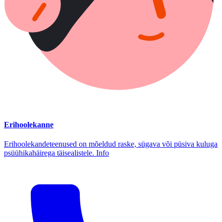
Erihoolekanne
Erihoolekandeteenused on mõeldud raske, sügava või püsiva kuluga
psüühikahäirega täisealistele. Info