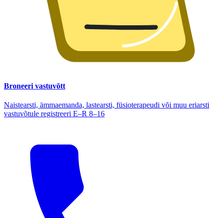
Broneeri vastuvõtt
Naistearsti, ämmaemanda, lastearsti, füsioterapeudi või muu eriarsti
vastuvõtule registreeri E–R 8–16