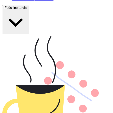
Füüsiline tervis