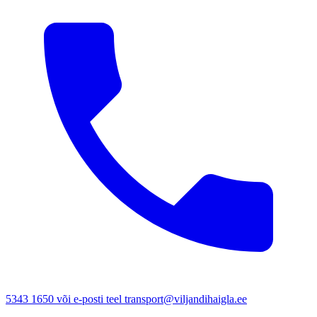
5343 1650 või e-posti teel transport@viljandihaigla.ee