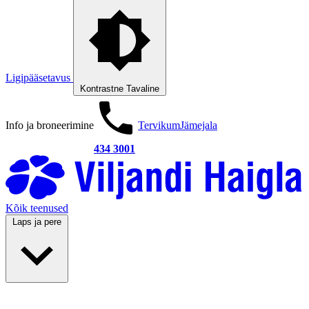
Ligipääsetavus
Kontrastne
Tavaline
Info ja broneerimine
Tervikum
Jämejala
434 3001
Kõik teenused
Laps ja pere