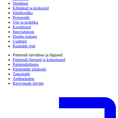
Struktuur
Kliinikud ja keskused
Sümboolika
Perearstile
Töö ja praktika
Koolitused
Innovatsioon
Haigla ajalugu
Uudised
Ruumide rent
Patsiendi turvalisus ja õigused
Patsiendi õigused ja kohustused
Patsiendiohutus
Patsientide nõukoda
Tagasiside
Andmekaitse
Ravivigade hüvitis