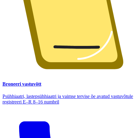
Broneeri vastuvõtt
Psühhiaatri, lastepsühhiaatri ja vaimse tervise õe avatud vastuvõtule
registreeri E–R 8–16 numbril