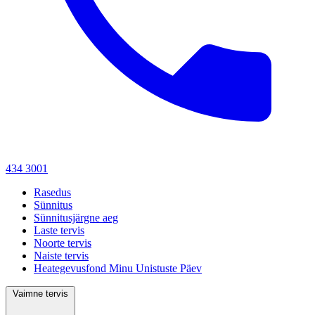
434 3001
Rasedus
Sünnitus
Sünnitusjärgne aeg
Laste tervis
Noorte tervis
Naiste tervis
Heategevusfond Minu Unistuste Päev
Vaimne tervis