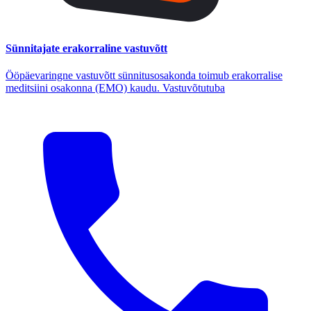
Sünnitajate erakorraline vastuvõtt
Ööpäevaringne vastuvõtt sünnitusosakonda toimub erakorralise
meditsiini osakonna (EMO) kaudu. Vastuvõtutuba