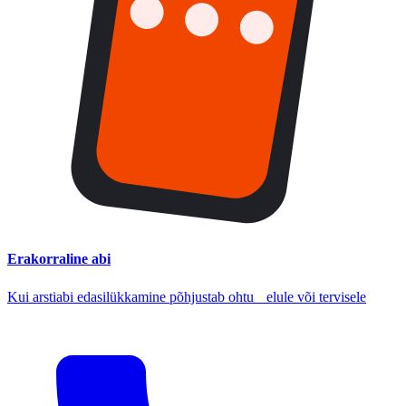
Erakorraline abi
Kui arstiabi edasilükkamine põhjustab ohtu elule või tervisele