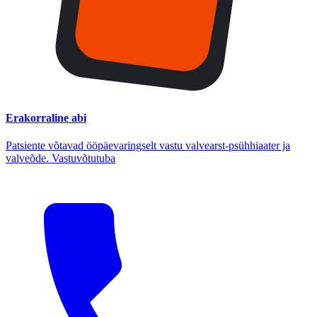
Erakorraline abi
Patsiente võtavad ööpäevaringselt vastu valvearst-psühhiaater ja
valveõde. Vastuvõtutuba