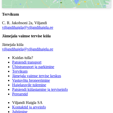
Tervikum
C. R. Jakobsoni 2a, Viljandi
viljandihaigla@viljandihaigla.ee
Jämejala vaimse tervise küla
Jämejala küla
viljandihaigla@viljandihaigla.ee
Kuidas tulla?
Patsiendi transport
Ühistransport ja parkimine
Tervikum
Jämejala vaimse tervise keskus
Vastuvõtu broneerimine
Haiglaravile tulemine
Patsiendi külastamine ja terviseinfo
Perearstid
Viljandi Haigla SA
Kontaktid ja arveinfo
Juhtimine