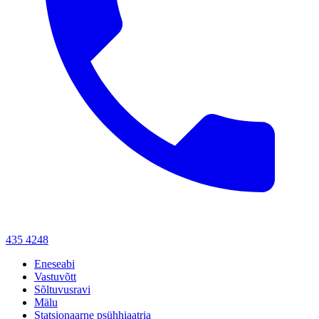
435 4248
Eneseabi
Vastuvõtt
Sõltuvusravi
Mälu
Statsionaarne psühhiaatria