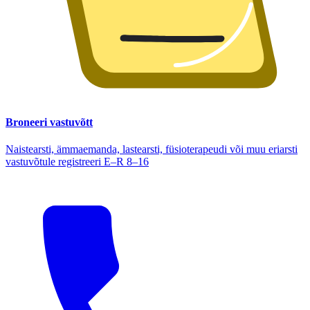
Broneeri vastuvõtt
Naistearsti, ämmaemanda, lastearsti, füsioterapeudi või muu eriarsti
vastuvõtule registreeri E–R 8–16