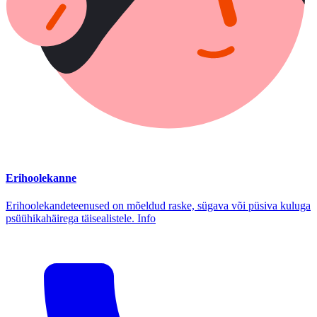
Erihoolekanne
Erihoolekandeteenused on mõeldud raske, sügava või püsiva kuluga
psüühikahäirega täisealistele. Info