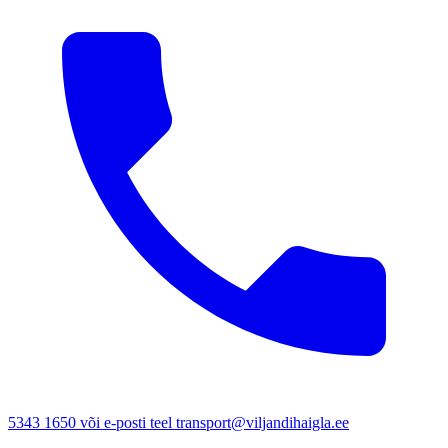
5343 1650 või e-posti teel transport@viljandihaigla.ee