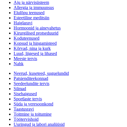
Aju ja närvisüsteem
Allergia ja immuunsus
Elulõpu teenused
Esteetiline meditsiin
Haiglaravi
Hormoonid ja ainevahetus
Kirurgilised protseduurid
Koduteenused
Kopsud ja hingamisteed
Kõrvad, nina ja kurk
Luud, liigesed ja lihased
Meeste tervis
Nahk
Neerud, kuseteed, suguelundid
Patsienditeekonnad
Seedeelundite tervis
Silmad
Sisehaigused
Sportlaste tervis
Süda ja veresoonkond
Taastusravi
Toitmine ja toitumine
Töötervishoid
Uuringud ja labori analüüsid