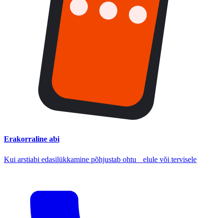
Erakorraline abi
Kui arstiabi edasilükkamine põhjustab ohtu elule või tervisele