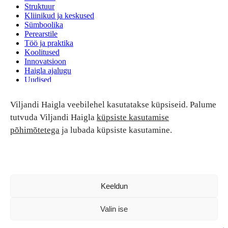
Struktuur
Kliinikud ja keskused
Sümboolika
Perearstile
Töö ja praktika
Koolitused
Innovatsioon
Haigla ajalugu
Uudised
Ruumide rent
Viljandi Haigla veebilehel kasutatakse küpsiseid. Palume
Patsiendi turvalisus ja õigused
Patsiendi õigused ja kohustused
tutvuda Viljandi Haigla
küpsiste kasutamise
Patsiendiohutus
põhimõtetega
ja lubada küpsiste kasutamine.
Patsientide nõukoda
Tagasiside
Andmekaitse
Ravivigade hüvitis
Luban kõik
Keeldun
Valin ise