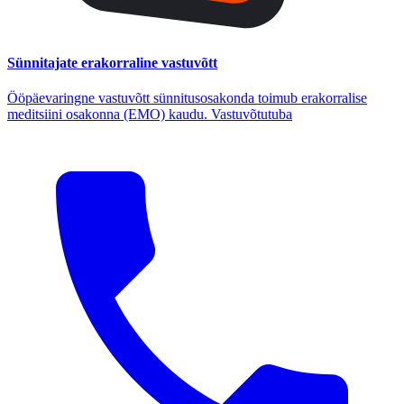
Sünnitajate erakorraline vastuvõtt
Ööpäevaringne vastuvõtt sünnitusosakonda toimub erakorralise
meditsiini osakonna (EMO) kaudu. Vastuvõtutuba