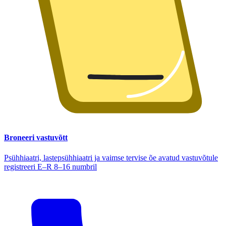
Broneeri vastuvõtt
Psühhiaatri, lastepsühhiaatri ja vaimse tervise õe avatud vastuvõtule
registreeri E–R 8–16 numbril