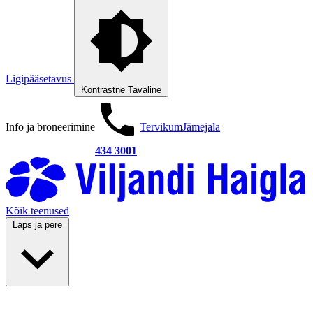
Ligipääsetavus
Kontrastne
Tavaline
Info ja broneerimine
Tervikum
Jämejala
434 3001
Kõik teenused
Laps ja pere