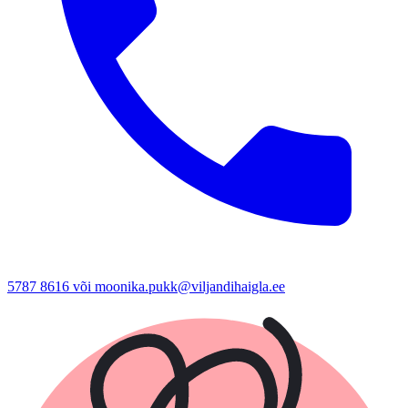
5787 8616 või moonika.pukk@viljandihaigla.ee