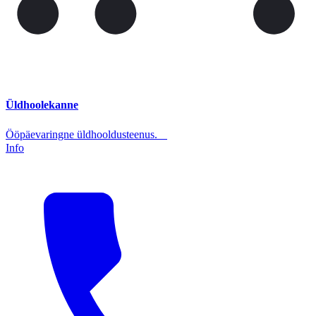
Üldhoolekanne
Ööpäevaringne üldhooldusteenus.
Info