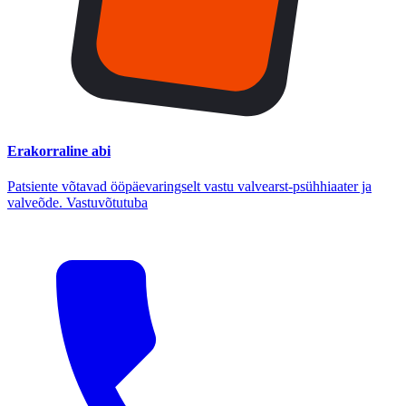
Erakorraline abi
Patsiente võtavad ööpäevaringselt vastu valvearst-psühhiaater ja
valveõde. Vastuvõtutuba