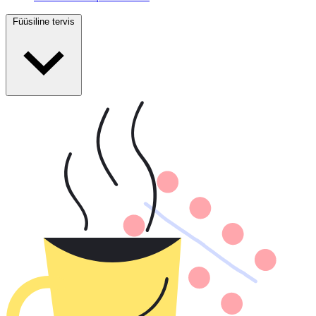
Füüsiline tervis