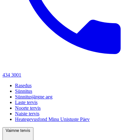
434 3001
Rasedus
Sünnitus
Sünnitusjärgne aeg
Laste tervis
Noorte tervis
Naiste tervis
Heategevusfond Minu Unistuste Päev
Vaimne tervis