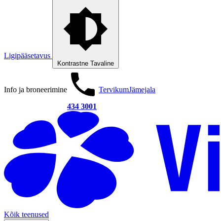
Ligipääsetavus
Kontrastne
Tavaline
Info ja broneerimine
Tervikum
Jämejala
434 3001
Kõik teenused