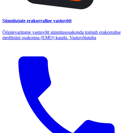
Sünnitajate erakorraline vastuvõtt
Ööpäevaringne vastuvõtt sünnitusosakonda toimub erakorralise
meditsiini osakonna (EMO) kaudu. Vastuvõtutuba