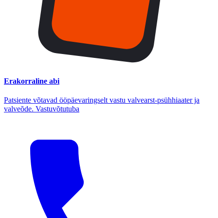
Erakorraline abi
Patsiente võtavad ööpäevaringselt vastu valvearst-psühhiaater ja
valveõde. Vastuvõtutuba