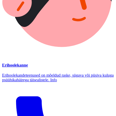
Erihoolekanne
Erihoolekandeteenused on mõeldud raske, sügava või püsiva kuluga
psüühikahäirega täisealistele. Info