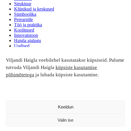
Struktuur
Kliinikud ja keskused
Sümboolika
Perearstile
Töö ja praktika
Koolitused
Innovatsioon
Haigla ajalugu
Uudised
Ruumide rent
Viljandi Haigla veebilehel kasutatakse küpsiseid. Palume
Patsiendi turvalisus ja õigused
Patsiendi õigused ja kohustused
tutvuda Viljandi Haigla
küpsiste kasutamise
Patsiendiohutus
põhimõtetega
ja lubada küpsiste kasutamine.
Patsientide nõukoda
Tagasiside
Andmekaitse
Ravivigade hüvitis
Luban kõik
Keeldun
Valin ise