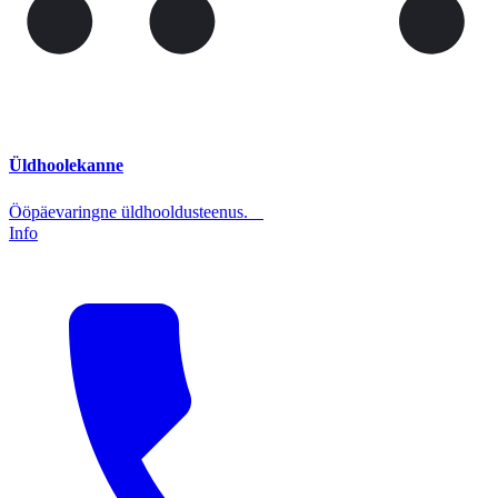
Üldhoolekanne
Ööpäevaringne üldhooldusteenus.
Info