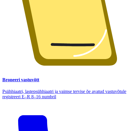
Broneeri vastuvõtt
Psühhiaatri, lastepsühhiaatri ja vaimse tervise õe avatud vastuvõtule
registreeri E–R 8–16 numbril