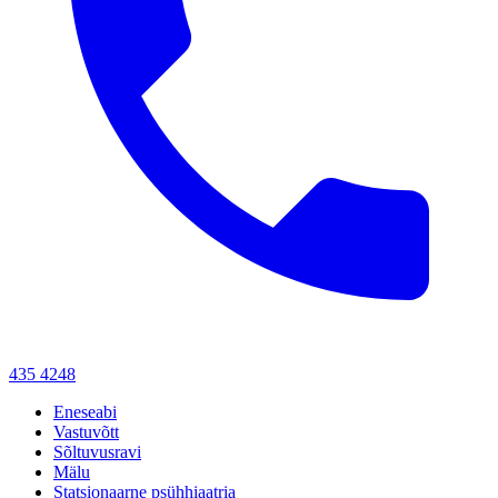
435 4248
Eneseabi
Vastuvõtt
Sõltuvusravi
Mälu
Statsionaarne psühhiaatria