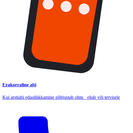
Erakorraline abi
Kui arstiabi edasilükkamine põhjustab ohtu elule või tervisele