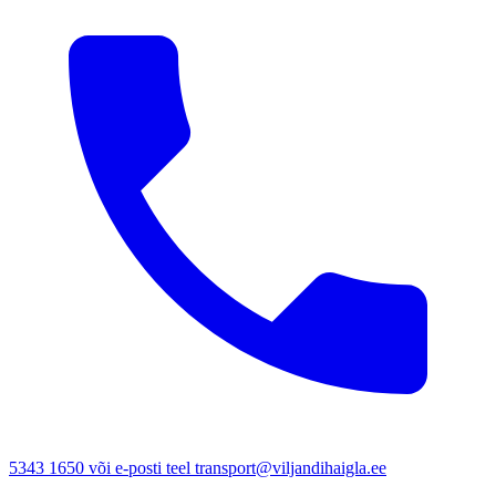
5343 1650 või e-posti teel transport@viljandihaigla.ee