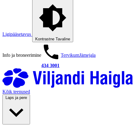
Ligipääsetavus
Kontrastne
Tavaline
Info ja broneerimine
Tervikum
Jämejala
434 3001
Kõik teenused
Laps ja pere