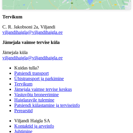
Tervikum
C. R. Jakobsoni 2a, Viljandi
viljandihaigla@viljandihaigla.ee
Jämejala vaimse tervise küla
Jämejala küla
viljandihaigla@viljandihaigla.ee
Kuidas tulla?
Patsiendi transport
Ühistransport ja parkimine
Tervikum
Jämejala vaimse tervise keskus
Vastuvõtu broneerimine
Haiglaravile tulemine
Patsiendi külastamine ja terviseinfo
Perearstid
Viljandi Haigla SA
Kontaktid ja arveinfo
Juhtimine