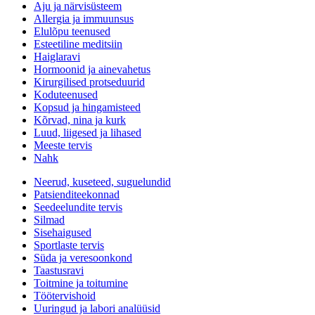
Aju ja närvisüsteem
Allergia ja immuunsus
Elulõpu teenused
Esteetiline meditsiin
Haiglaravi
Hormoonid ja ainevahetus
Kirurgilised protseduurid
Koduteenused
Kopsud ja hingamisteed
Kõrvad, nina ja kurk
Luud, liigesed ja lihased
Meeste tervis
Nahk
Neerud, kuseteed, suguelundid
Patsienditeekonnad
Seedeelundite tervis
Silmad
Sisehaigused
Sportlaste tervis
Süda ja veresoonkond
Taastusravi
Toitmine ja toitumine
Töötervishoid
Uuringud ja labori analüüsid