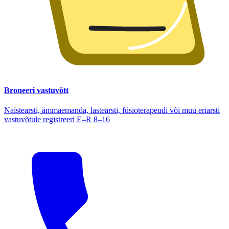
Broneeri vastuvõtt
Naistearsti, ämmaemanda, lastearsti, füsioterapeudi või muu eriarsti
vastuvõtule registreeri E–R 8–16