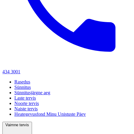
434 3001
Rasedus
Sünnitus
Sünnitusjärgne aeg
Laste tervis
Noorte tervis
Naiste tervis
Heategevusfond Minu Unistuste Päev
Vaimne tervis