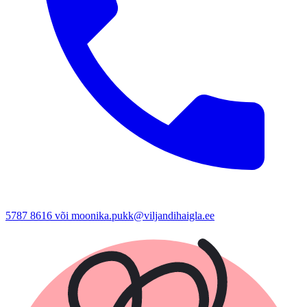
5787 8616 või moonika.pukk@viljandihaigla.ee