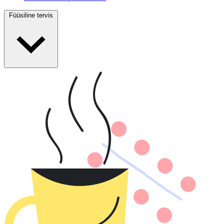
Füüsiline tervis