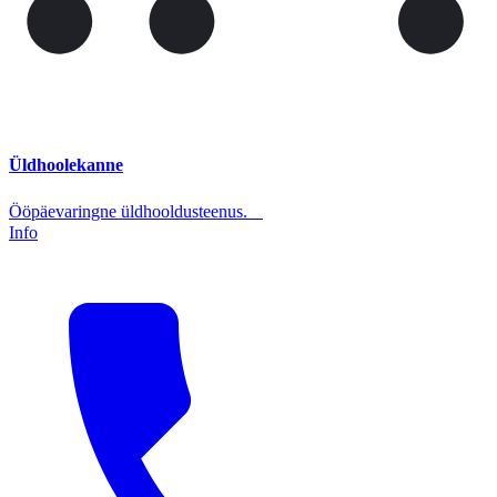
Üldhoolekanne
Ööpäevaringne üldhooldusteenus.
Info