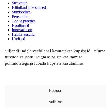
Struktuur
Kliinikud ja keskused
Sümboolika
Perearstile
Töö ja praktika
Koolitused
Innovatsioon
Haigla ajalugu
Uudised
Ruumide rent
Viljandi Haigla veebilehel kasutatakse küpsiseid. Palume
Patsiendi turvalisus ja õigused
Patsiendi õigused ja kohustused
tutvuda Viljandi Haigla
küpsiste kasutamise
Patsiendiohutus
põhimõtetega
ja lubada küpsiste kasutamine.
Patsientide nõukoda
Tagasiside
Andmekaitse
Ravivigade hüvitis
Luban kõik
Keeldun
Valin ise