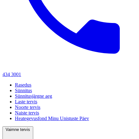
434 3001
Rasedus
Sünnitus
Sünnitusjärgne aeg
Laste tervis
Noorte tervis
Naiste tervis
Heategevusfond Minu Unistuste Päev
Vaimne tervis