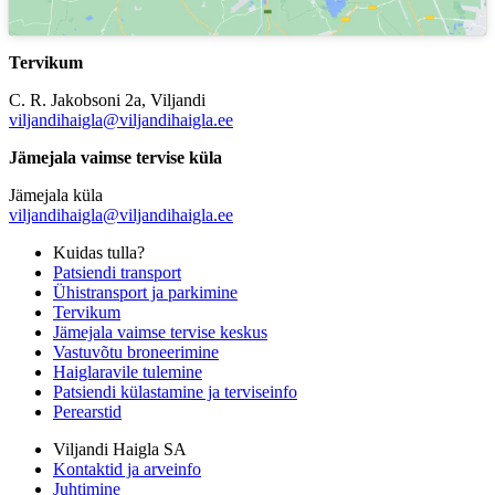
Tervikum
C. R. Jakobsoni 2a, Viljandi
viljandihaigla@viljandihaigla.ee
Jämejala vaimse tervise küla
Jämejala küla
viljandihaigla@viljandihaigla.ee
Kuidas tulla?
Patsiendi transport
Ühistransport ja parkimine
Tervikum
Jämejala vaimse tervise keskus
Vastuvõtu broneerimine
Haiglaravile tulemine
Patsiendi külastamine ja terviseinfo
Perearstid
Viljandi Haigla SA
Kontaktid ja arveinfo
Juhtimine