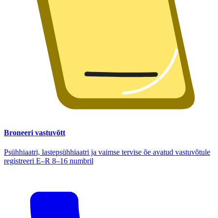
Broneeri vastuvõtt
Psühhiaatri, lastepsühhiaatri ja vaimse tervise õe avatud vastuvõtule
registreeri E–R 8–16 numbril