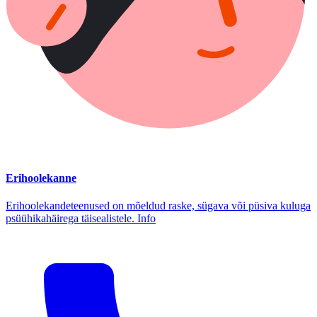
Erihoolekanne
Erihoolekandeteenused on mõeldud raske, sügava või püsiva kuluga
psüühikahäirega täisealistele. Info