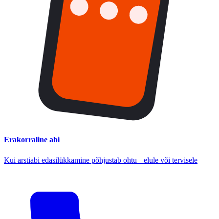
Erakorraline abi
Kui arstiabi edasilükkamine põhjustab ohtu elule või tervisele