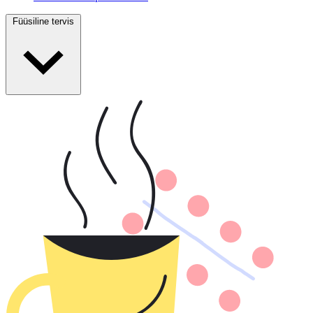
Füüsiline tervis