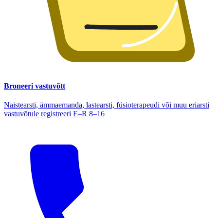
Broneeri vastuvõtt
Naistearsti, ämmaemanda, lastearsti, füsioterapeudi või muu eriarsti
vastuvõtule registreeri E–R 8–16