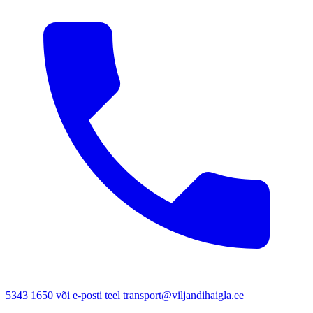
5343 1650 või e-posti teel transport@viljandihaigla.ee