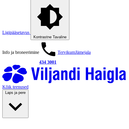
Ligipääsetavus
Kontrastne
Tavaline
Info ja broneerimine
Tervikum
Jämejala
434 3001
Kõik teenused
Laps ja pere