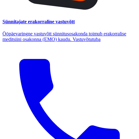
Sünnitajate erakorraline vastuvõtt
Ööpäevaringne vastuvõtt sünnitusosakonda toimub erakorralise
meditsiini osakonna (EMO) kaudu. Vastuvõtutuba