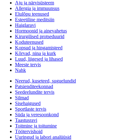
Aju ja närvisüsteem
Allergia ja immuunsus
Elulõpu teenused
Esteetiline meditsiin
Haiglaravi
Hormoonid ja ainevahetus
Kirurgilised protseduurid
Koduteenused
Kopsud ja hingamisteed
Kõrvad, nina ja kurk
Luud, liigesed ja lihased
Meeste tervis
Nahk
Neerud, kuseteed, suguelundid
Patsienditeekonnad
Seedeelundite tervis
Silmad
Sisehaigused
Sportlaste tervis
Süda ja veresoonkond
Taastusravi
Toitmine ja toitumine
Töötervishoid
Uuringud ja labori analüüsid