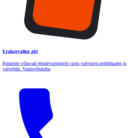
Erakorraline abi
Patsiente võtavad ööpäevaringselt vastu valvearst-psühhiaater ja
valveõde. Vastuvõtutuba