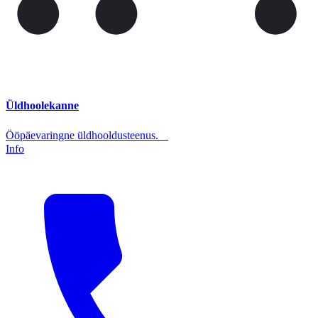
Üldhoolekanne
Ööpäevaringne üldhooldusteenus.
Info