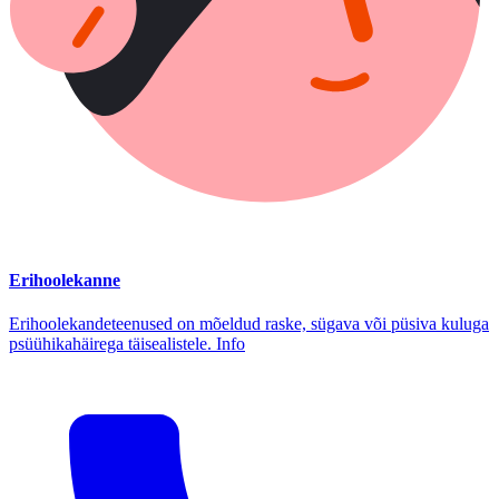
Erihoolekanne
Erihoolekandeteenused on mõeldud raske, sügava või püsiva kuluga
psüühikahäirega täisealistele. Info