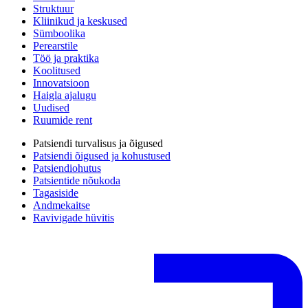
Struktuur
Kliinikud ja keskused
Sümboolika
Perearstile
Töö ja praktika
Koolitused
Innovatsioon
Haigla ajalugu
Uudised
Ruumide rent
Patsiendi turvalisus ja õigused
Patsiendi õigused ja kohustused
Patsiendiohutus
Patsientide nõukoda
Tagasiside
Andmekaitse
Ravivigade hüvitis