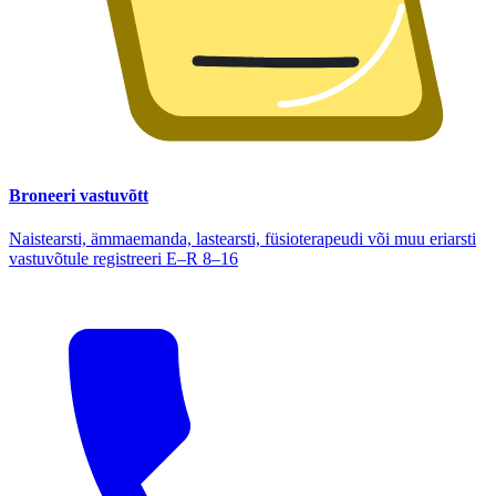
Broneeri vastuvõtt
Naistearsti, ämmaemanda, lastearsti, füsioterapeudi või muu eriarsti
vastuvõtule registreeri E–R 8–16