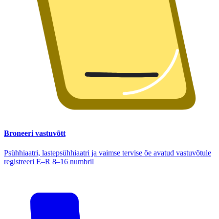
Broneeri vastuvõtt
Psühhiaatri, lastepsühhiaatri ja vaimse tervise õe avatud vastuvõtule
registreeri E–R 8–16 numbril