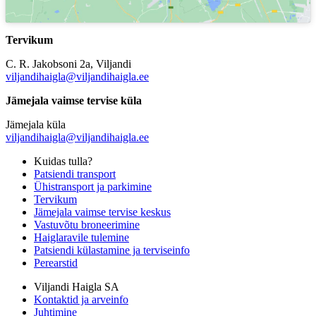
Tervikum
C. R. Jakobsoni 2a, Viljandi
viljandihaigla@viljandihaigla.ee
Jämejala vaimse tervise küla
Jämejala küla
viljandihaigla@viljandihaigla.ee
Kuidas tulla?
Patsiendi transport
Ühistransport ja parkimine
Tervikum
Jämejala vaimse tervise keskus
Vastuvõtu broneerimine
Haiglaravile tulemine
Patsiendi külastamine ja terviseinfo
Perearstid
Viljandi Haigla SA
Kontaktid ja arveinfo
Juhtimine