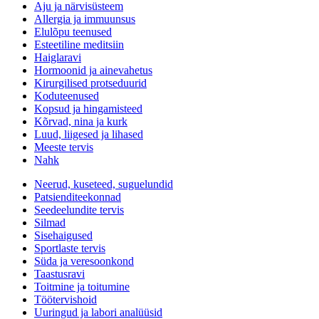
Aju ja närvisüsteem
Allergia ja immuunsus
Elulõpu teenused
Esteetiline meditsiin
Haiglaravi
Hormoonid ja ainevahetus
Kirurgilised protseduurid
Koduteenused
Kopsud ja hingamisteed
Kõrvad, nina ja kurk
Luud, liigesed ja lihased
Meeste tervis
Nahk
Neerud, kuseteed, suguelundid
Patsienditeekonnad
Seedeelundite tervis
Silmad
Sisehaigused
Sportlaste tervis
Süda ja veresoonkond
Taastusravi
Toitmine ja toitumine
Töötervishoid
Uuringud ja labori analüüsid