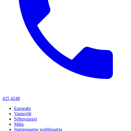
435 4248
Eneseabi
Vastuvõtt
Sõltuvusravi
Mälu
Statsionaarne psühhiaatria