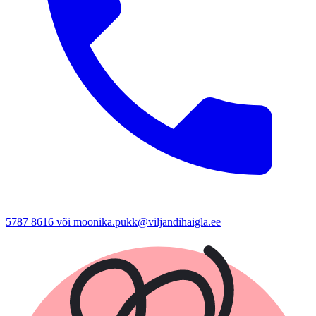
5787 8616 või moonika.pukk@viljandihaigla.ee