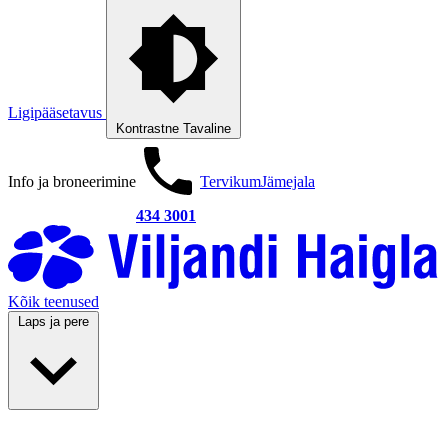
Ligipääsetavus
Kontrastne
Tavaline
Info ja broneerimine
Tervikum
Jämejala
434 3001
Kõik teenused
Laps ja pere