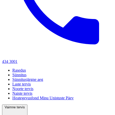
434 3001
Rasedus
Sünnitus
Sünnitusjärgne aeg
Laste tervis
Noorte tervis
Naiste tervis
Heategevusfond Minu Unistuste Päev
Vaimne tervis