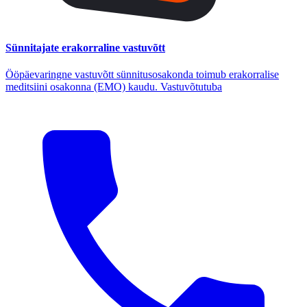
Sünnitajate erakorraline vastuvõtt
Ööpäevaringne vastuvõtt sünnitusosakonda toimub erakorralise
meditsiini osakonna (EMO) kaudu. Vastuvõtutuba