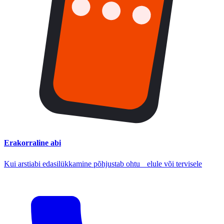
Erakorraline abi
Kui arstiabi edasilükkamine põhjustab ohtu elule või tervisele