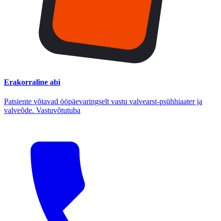
Erakorraline abi
Patsiente võtavad ööpäevaringselt vastu valvearst-psühhiaater ja
valveõde. Vastuvõtutuba