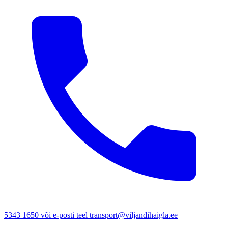
5343 1650 või e-posti teel transport@viljandihaigla.ee