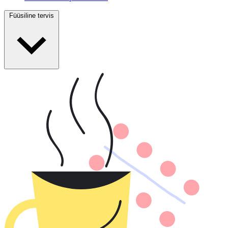
Füüsiline tervis