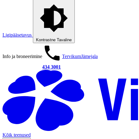
Ligipääsetavus
Kontrastne
Tavaline
Info ja broneerimine
Tervikum
Jämejala
434 3001
Kõik teenused