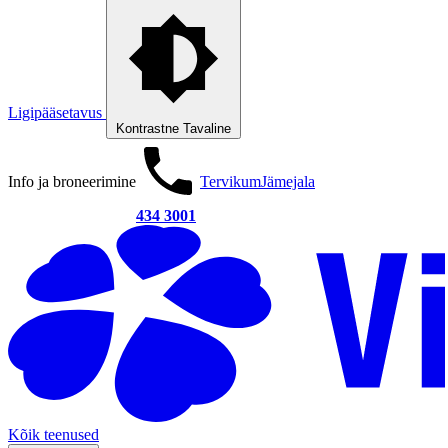
Ligipääsetavus
Kontrastne
Tavaline
Info ja broneerimine
Tervikum
Jämejala
434 3001
Kõik teenused