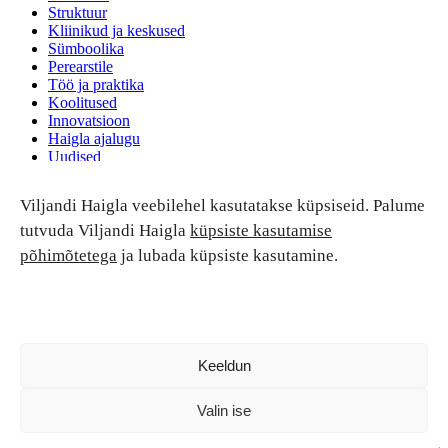
Struktuur
Kliinikud ja keskused
Sümboolika
Perearstile
Töö ja praktika
Koolitused
Innovatsioon
Haigla ajalugu
Uudised
Ruumide rent
Viljandi Haigla veebilehel kasutatakse küpsiseid. Palume
Patsiendi turvalisus ja õigused
Patsiendi õigused ja kohustused
tutvuda Viljandi Haigla
küpsiste kasutamise
Patsiendiohutus
põhimõtetega
ja lubada küpsiste kasutamine.
Patsientide nõukoda
Tagasiside
Andmekaitse
Ravivigade hüvitis
Luban kõik
Keeldun
Valin ise