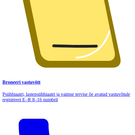
Broneeri vastuvõtt
Psühhiaatri, lastepsühhiaatri ja vaimse tervise õe avatud vastuvõtule
registreeri E–R 8–16 numbril