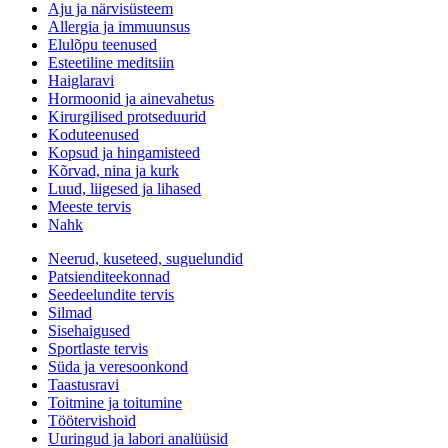
Aju ja närvisüsteem
Allergia ja immuunsus
Elulõpu teenused
Esteetiline meditsiin
Haiglaravi
Hormoonid ja ainevahetus
Kirurgilised protseduurid
Koduteenused
Kopsud ja hingamisteed
Kõrvad, nina ja kurk
Luud, liigesed ja lihased
Meeste tervis
Nahk
Neerud, kuseteed, suguelundid
Patsienditeekonnad
Seedeelundite tervis
Silmad
Sisehaigused
Sportlaste tervis
Süda ja veresoonkond
Taastusravi
Toitmine ja toitumine
Töötervishoid
Uuringud ja labori analüüsid