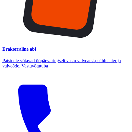
Erakorraline abi
Patsiente võtavad ööpäevaringselt vastu valvearst-psühhiaater ja
valveõde. Vastuvõtutuba