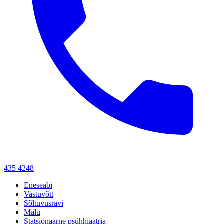
435 4248
Eneseabi
Vastuvõtt
Sõltuvusravi
Mälu
Statsionaarne psühhiaatria