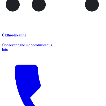
Üldhoolekanne
Ööpäevaringne üldhooldusteenus.
Info