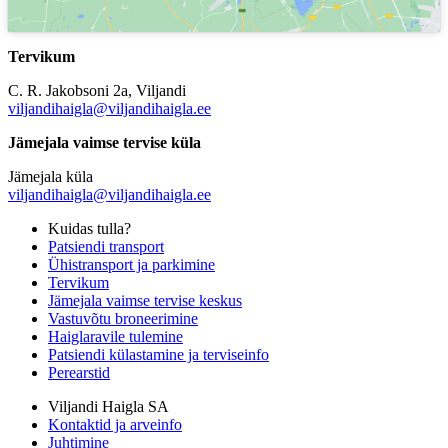
Tervikum
C. R. Jakobsoni 2a, Viljandi
viljandihaigla@viljandihaigla.ee
Jämejala vaimse tervise küla
Jämejala küla
viljandihaigla@viljandihaigla.ee
Kuidas tulla?
Patsiendi transport
Ühistransport ja parkimine
Tervikum
Jämejala vaimse tervise keskus
Vastuvõtu broneerimine
Haiglaravile tulemine
Patsiendi külastamine ja terviseinfo
Perearstid
Viljandi Haigla SA
Kontaktid ja arveinfo
Juhtimine