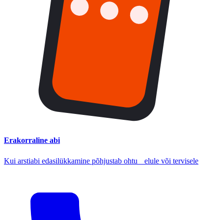
Erakorraline abi
Kui arstiabi edasilükkamine põhjustab ohtu elule või tervisele