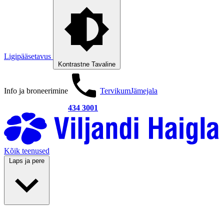
Ligipääsetavus
Kontrastne
Tavaline
Info ja broneerimine
Tervikum
Jämejala
434 3001
Kõik teenused
Laps ja pere