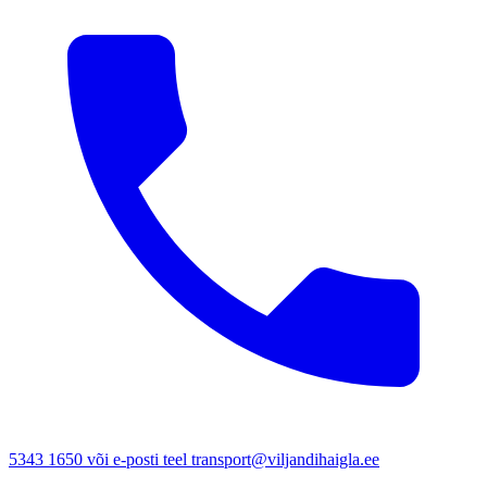
5343 1650 või e-posti teel transport@viljandihaigla.ee