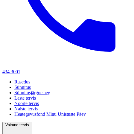
434 3001
Rasedus
Sünnitus
Sünnitusjärgne aeg
Laste tervis
Noorte tervis
Naiste tervis
Heategevusfond Minu Unistuste Päev
Vaimne tervis