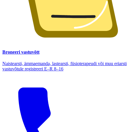
Broneeri vastuvõtt
Naistearsti, ämmaemanda, lastearsti, füsioterapeudi või muu eriarsti
vastuvõtule registreeri E–R 8–16