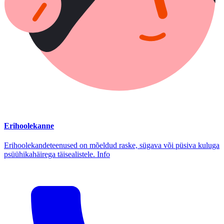
Erihoolekanne
Erihoolekandeteenused on mõeldud raske, sügava või püsiva kuluga
psüühikahäirega täisealistele. Info