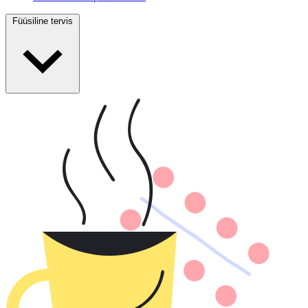
Füüsiline tervis