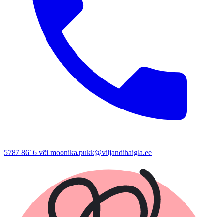
5787 8616 või moonika.pukk@viljandihaigla.ee