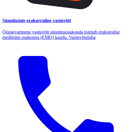
Sünnitajate erakorraline vastuvõtt
Ööpäevaringne vastuvõtt sünnitusosakonda toimub erakorralise
meditsiini osakonna (EMO) kaudu. Vastuvõtutuba