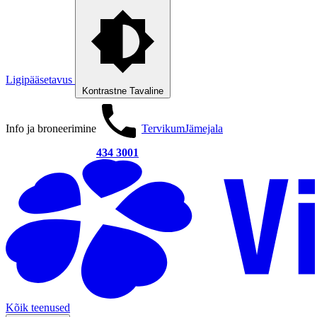
Ligipääsetavus
Kontrastne
Tavaline
Info ja broneerimine
Tervikum
Jämejala
434 3001
Kõik teenused