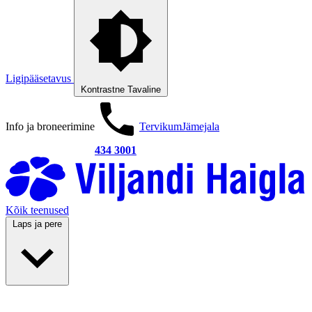
Ligipääsetavus
Kontrastne
Tavaline
Info ja broneerimine
Tervikum
Jämejala
434 3001
Kõik teenused
Laps ja pere