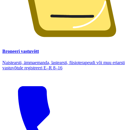
Broneeri vastuvõtt
Naistearsti, ämmaemanda, lastearsti, füsioterapeudi või muu eriarsti
vastuvõtule registreeri E–R 8–16