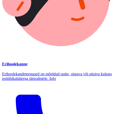
Erihoolekanne
Erihoolekandeteenused on mõeldud raske, sügava või püsiva kuluga
psüühikahäirega täisealistele. Info