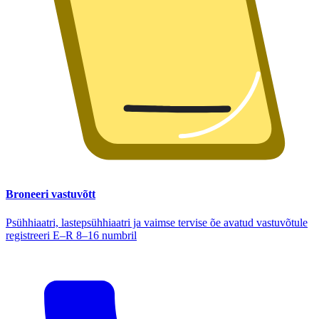
Broneeri vastuvõtt
Psühhiaatri, lastepsühhiaatri ja vaimse tervise õe avatud vastuvõtule
registreeri E–R 8–16 numbril