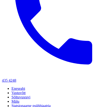
435 4248
Eneseabi
Vastuvõtt
Sõltuvusravi
Mälu
Statsionaarne psühhiaatria