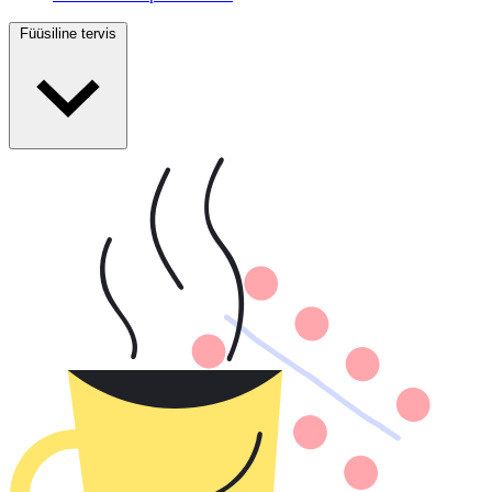
Füüsiline tervis