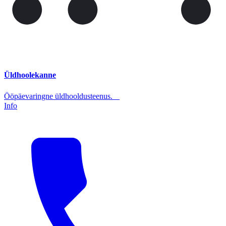
Üldhoolekanne
Ööpäevaringne üldhooldusteenus.
Info