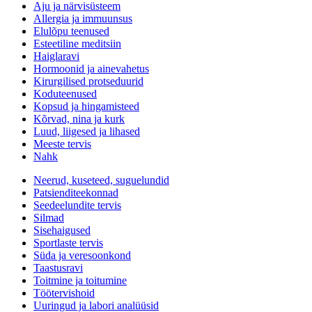
Aju ja närvisüsteem
Allergia ja immuunsus
Elulõpu teenused
Esteetiline meditsiin
Haiglaravi
Hormoonid ja ainevahetus
Kirurgilised protseduurid
Koduteenused
Kopsud ja hingamisteed
Kõrvad, nina ja kurk
Luud, liigesed ja lihased
Meeste tervis
Nahk
Neerud, kuseteed, suguelundid
Patsienditeekonnad
Seedeelundite tervis
Silmad
Sisehaigused
Sportlaste tervis
Süda ja veresoonkond
Taastusravi
Toitmine ja toitumine
Töötervishoid
Uuringud ja labori analüüsid