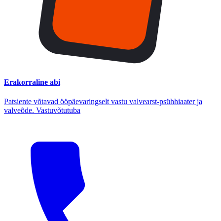
Erakorraline abi
Patsiente võtavad ööpäevaringselt vastu valvearst-psühhiaater ja
valveõde. Vastuvõtutuba