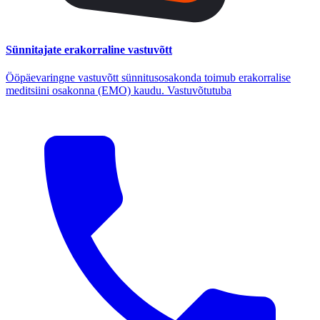
Sünnitajate erakorraline vastuvõtt
Ööpäevaringne vastuvõtt sünnitusosakonda toimub erakorralise
meditsiini osakonna (EMO) kaudu. Vastuvõtutuba