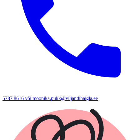
5787 8616 või moonika.pukk@viljandihaigla.ee