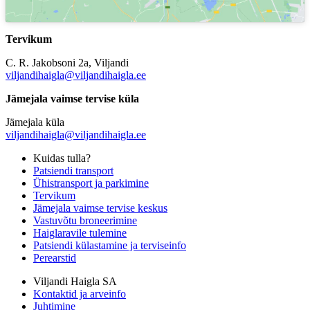
Tervikum
C. R. Jakobsoni 2a, Viljandi
viljandihaigla@viljandihaigla.ee
Jämejala vaimse tervise küla
Jämejala küla
viljandihaigla@viljandihaigla.ee
Kuidas tulla?
Patsiendi transport
Ühistransport ja parkimine
Tervikum
Jämejala vaimse tervise keskus
Vastuvõtu broneerimine
Haiglaravile tulemine
Patsiendi külastamine ja terviseinfo
Perearstid
Viljandi Haigla SA
Kontaktid ja arveinfo
Juhtimine