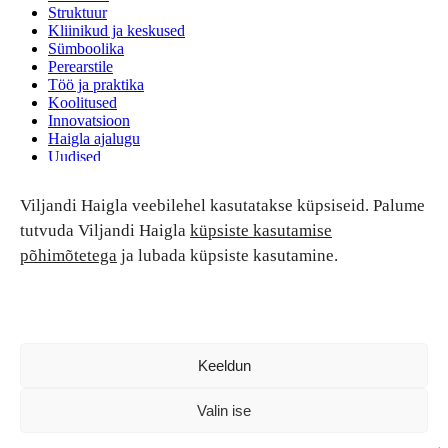
Struktuur
Kliinikud ja keskused
Sümboolika
Perearstile
Töö ja praktika
Koolitused
Innovatsioon
Haigla ajalugu
Uudised
Ruumide rent
Viljandi Haigla veebilehel kasutatakse küpsiseid. Palume
Patsiendi turvalisus ja õigused
Patsiendi õigused ja kohustused
tutvuda Viljandi Haigla
küpsiste kasutamise
Patsiendiohutus
põhimõtetega
ja lubada küpsiste kasutamine.
Patsientide nõukoda
Tagasiside
Andmekaitse
Ravivigade hüvitis
Luban kõik
Keeldun
Valin ise