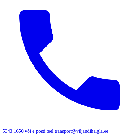
5343 1650 või e-posti teel transport@viljandihaigla.ee