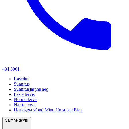
434 3001
Rasedus
Sünnitus
Sünnitusjärgne aeg
Laste tervis
Noorte tervis
Naiste tervis
Heategevusfond Minu Unistuste Päev
Vaimne tervis