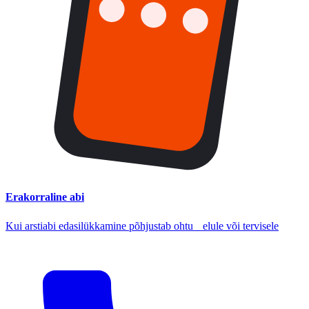
Erakorraline abi
Kui arstiabi edasilükkamine põhjustab ohtu elule või tervisele