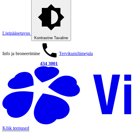
Ligipääsetavus
Kontrastne
Tavaline
Info ja broneerimine
Tervikum
Jämejala
434 3001
Kõik teenused