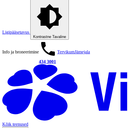
Ligipääsetavus
Kontrastne
Tavaline
Info ja broneerimine
Tervikum
Jämejala
434 3001
Kõik teenused