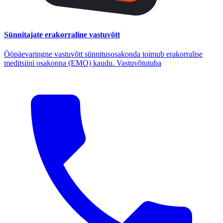
Sünnitajate erakorraline vastuvõtt
Ööpäevaringne vastuvõtt sünnitusosakonda toimub erakorralise
meditsiini osakonna (EMO) kaudu. Vastuvõtutuba