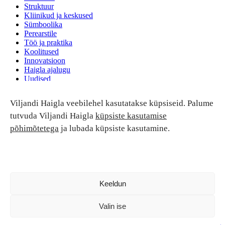
Struktuur
Kliinikud ja keskused
Sümboolika
Perearstile
Töö ja praktika
Koolitused
Innovatsioon
Haigla ajalugu
Uudised
Ruumide rent
Viljandi Haigla veebilehel kasutatakse küpsiseid. Palume
Patsiendi turvalisus ja õigused
Patsiendi õigused ja kohustused
tutvuda Viljandi Haigla
küpsiste kasutamise
Patsiendiohutus
põhimõtetega
ja lubada küpsiste kasutamine.
Patsientide nõukoda
Tagasiside
Andmekaitse
Ravivigade hüvitis
Luban kõik
Keeldun
Valin ise