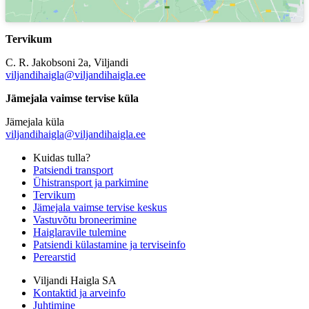
Tervikum
C. R. Jakobsoni 2a, Viljandi
viljandihaigla@viljandihaigla.ee
Jämejala vaimse tervise küla
Jämejala küla
viljandihaigla@viljandihaigla.ee
Kuidas tulla?
Patsiendi transport
Ühistransport ja parkimine
Tervikum
Jämejala vaimse tervise keskus
Vastuvõtu broneerimine
Haiglaravile tulemine
Patsiendi külastamine ja terviseinfo
Perearstid
Viljandi Haigla SA
Kontaktid ja arveinfo
Juhtimine