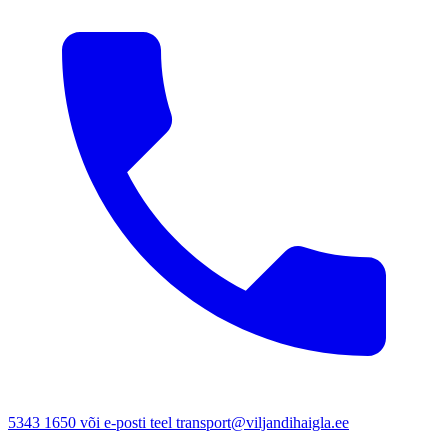
5343 1650 või e-posti teel transport@viljandihaigla.ee