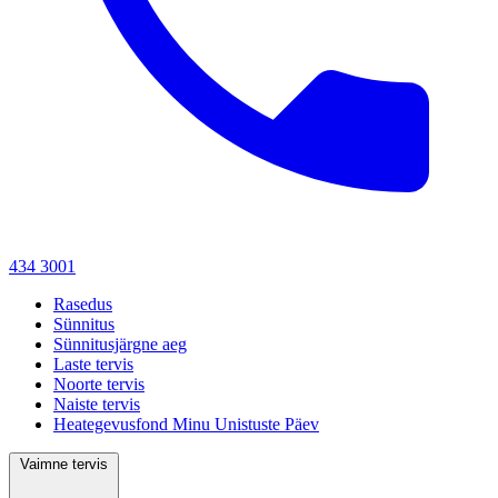
434 3001
Rasedus
Sünnitus
Sünnitusjärgne aeg
Laste tervis
Noorte tervis
Naiste tervis
Heategevusfond Minu Unistuste Päev
Vaimne tervis