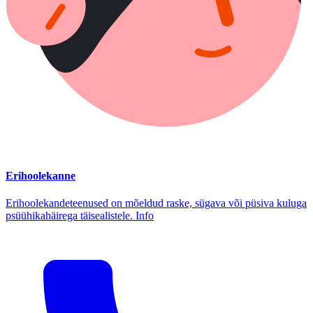
Erihoolekanne
Erihoolekandeteenused on mõeldud raske, sügava või püsiva kuluga
psüühikahäirega täisealistele. Info