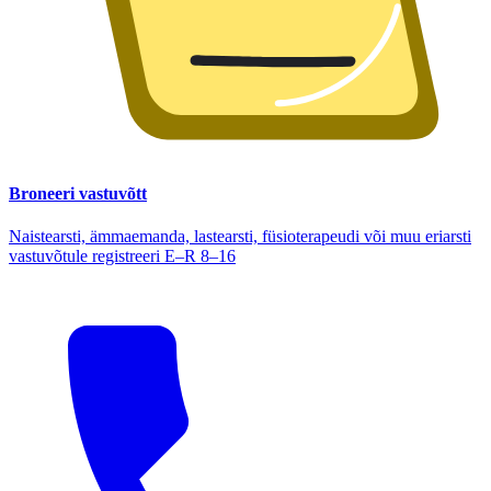
Broneeri vastuvõtt
Naistearsti, ämmaemanda, lastearsti, füsioterapeudi või muu eriarsti
vastuvõtule registreeri E–R 8–16