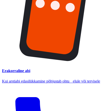
Erakorraline abi
Kui arstiabi edasilükkamine põhjustab ohtu elule või tervisele