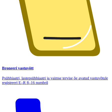
Broneeri vastuvõtt
Psühhiaatri, lastepsühhiaatri ja vaimse tervise õe avatud vastuvõtule
registreeri E–R 8–16 numbril