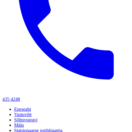
435 4248
Eneseabi
Vastuvõtt
Sõltuvusravi
Mälu
Statsionaarne psühhiaatria