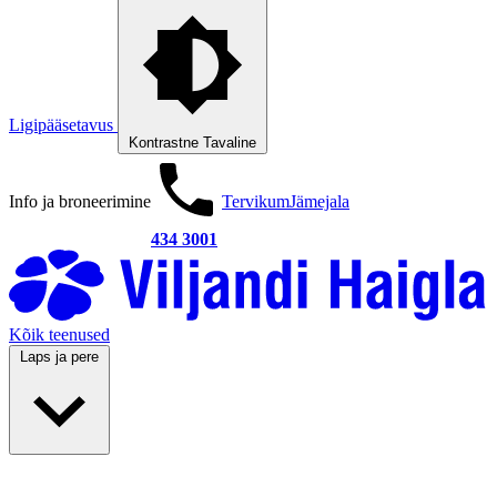
Ligipääsetavus
Kontrastne
Tavaline
Info ja broneerimine
Tervikum
Jämejala
434 3001
Kõik teenused
Laps ja pere