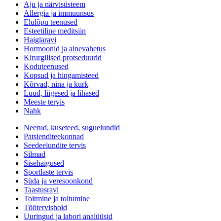
Aju ja närvisüsteem
Allergia ja immuunsus
Elulõpu teenused
Esteetiline meditsiin
Haiglaravi
Hormoonid ja ainevahetus
Kirurgilised protseduurid
Koduteenused
Kopsud ja hingamisteed
Kõrvad, nina ja kurk
Luud, liigesed ja lihased
Meeste tervis
Nahk
Neerud, kuseteed, suguelundid
Patsienditeekonnad
Seedeelundite tervis
Silmad
Sisehaigused
Sportlaste tervis
Süda ja veresoonkond
Taastusravi
Toitmine ja toitumine
Töötervishoid
Uuringud ja labori analüüsid