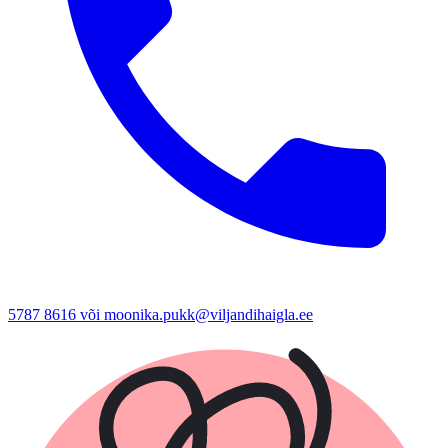
5787 8616 või moonika.pukk@viljandihaigla.ee