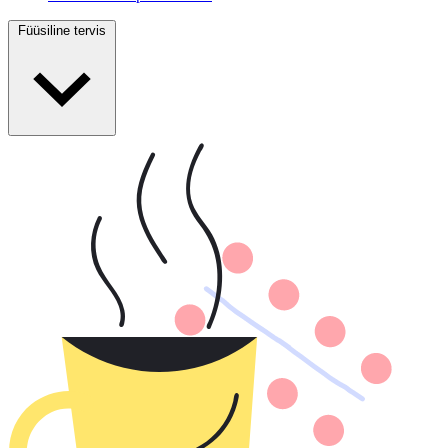
Füüsiline tervis