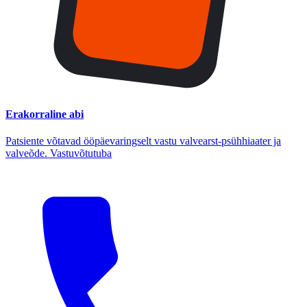
Erakorraline abi
Patsiente võtavad ööpäevaringselt vastu valvearst-psühhiaater ja
valveõde. Vastuvõtutuba