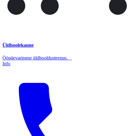
Üldhoolekanne
Ööpäevaringne üldhooldusteenus.
Info