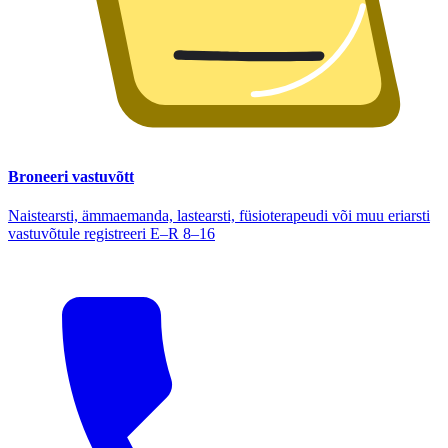
Broneeri vastuvõtt
Naistearsti, ämmaemanda, lastearsti, füsioterapeudi või muu eriarsti
vastuvõtule registreeri E–R 8–16