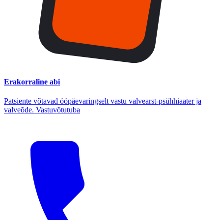
Erakorraline abi
Patsiente võtavad ööpäevaringselt vastu valvearst-psühhiaater ja
valveõde. Vastuvõtutuba