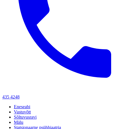
435 4248
Eneseabi
Vastuvõtt
Sõltuvusravi
Mälu
Statsionaarne psühhiaatria