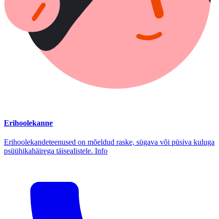
Erihoolekanne
Erihoolekandeteenused on mõeldud raske, sügava või püsiva kuluga
psüühikahäirega täisealistele. Info