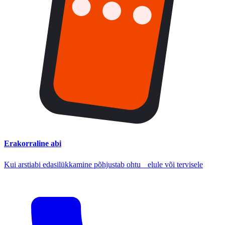
Erakorraline abi
Kui arstiabi edasilükkamine põhjustab ohtu elule või tervisele