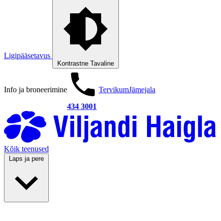
Ligipääsetavus
Kontrastne
Tavaline
Info ja broneerimine
Tervikum
Jämejala
434 3001
Kõik teenused
Laps ja pere