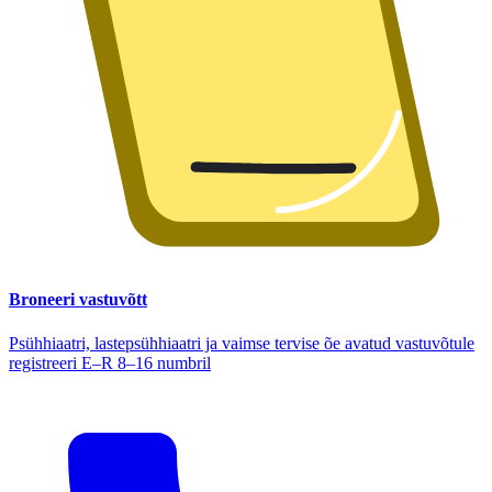
Broneeri vastuvõtt
Psühhiaatri, lastepsühhiaatri ja vaimse tervise õe avatud vastuvõtule
registreeri E–R 8–16 numbril