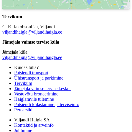
Tervikum
C. R. Jakobsoni 2a, Viljandi
viljandihaigla@viljandihaigla.ee
Jämejala vaimse tervise küla
Jämejala küla
viljandihaigla@viljandihaigla.ee
Kuidas tulla?
Patsiendi transport
Ühistransport ja parkimine
Tervikum
Jämejala vaimse tervise keskus
Vastuvõtu broneerimine
Haiglaravile tulemine
Patsiendi külastamine ja terviseinfo
Perearstid
Viljandi Haigla SA
Kontaktid ja arveinfo
Juhtimine