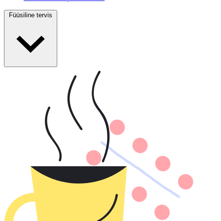
Füüsiline tervis