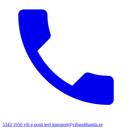
5343 1650 või e-posti teel transport@viljandihaigla.ee