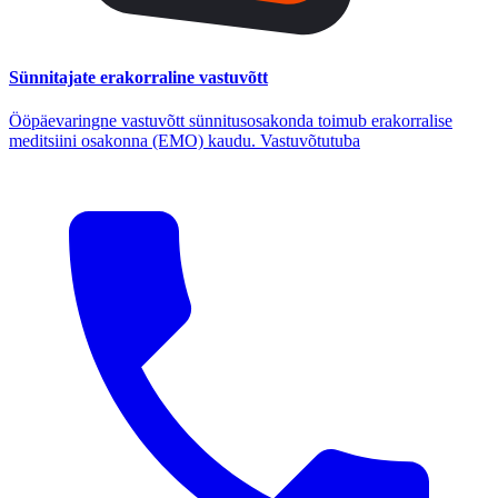
Sünnitajate erakorraline vastuvõtt
Ööpäevaringne vastuvõtt sünnitusosakonda toimub erakorralise
meditsiini osakonna (EMO) kaudu. Vastuvõtutuba