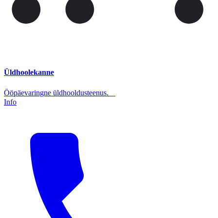
Üldhoolekanne
Ööpäevaringne üldhooldusteenus.
Info