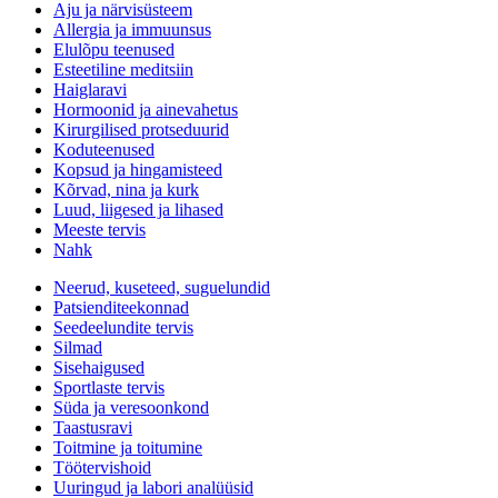
Aju ja närvisüsteem
Allergia ja immuunsus
Elulõpu teenused
Esteetiline meditsiin
Haiglaravi
Hormoonid ja ainevahetus
Kirurgilised protseduurid
Koduteenused
Kopsud ja hingamisteed
Kõrvad, nina ja kurk
Luud, liigesed ja lihased
Meeste tervis
Nahk
Neerud, kuseteed, suguelundid
Patsienditeekonnad
Seedeelundite tervis
Silmad
Sisehaigused
Sportlaste tervis
Süda ja veresoonkond
Taastusravi
Toitmine ja toitumine
Töötervishoid
Uuringud ja labori analüüsid