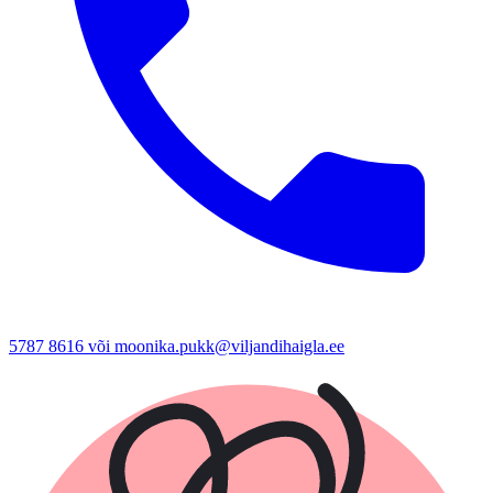
5787 8616 või moonika.pukk@viljandihaigla.ee