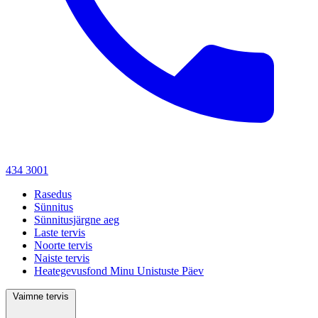
434 3001
Rasedus
Sünnitus
Sünnitusjärgne aeg
Laste tervis
Noorte tervis
Naiste tervis
Heategevusfond Minu Unistuste Päev
Vaimne tervis