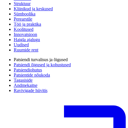
Struktuur
Kliinikud ja keskused
Sümboolika
Perearstile
Töö ja praktika
Koolitused
Innovatsioon
Haigla ajalugu
Uudised
Ruumide rent
Patsiendi turvalisus ja õigused
Patsiendi õigused ja kohustused
Patsiendiohutus
Patsientide nõukoda
Tagasiside
Andmekaitse
Ravivigade hüvitis