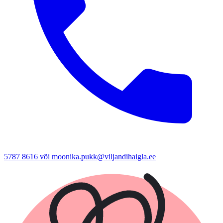
5787 8616 või moonika.pukk@viljandihaigla.ee