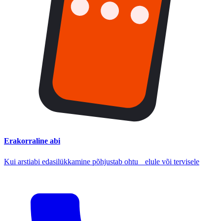
Erakorraline abi
Kui arstiabi edasilükkamine põhjustab ohtu elule või tervisele