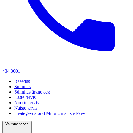
434 3001
Rasedus
Sünnitus
Sünnitusjärgne aeg
Laste tervis
Noorte tervis
Naiste tervis
Heategevusfond Minu Unistuste Päev
Vaimne tervis