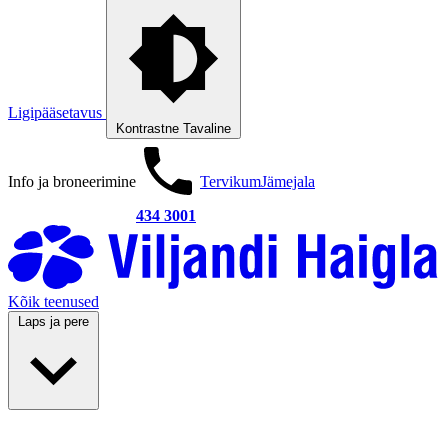
Ligipääsetavus
Kontrastne
Tavaline
Info ja broneerimine
Tervikum
Jämejala
434 3001
Kõik teenused
Laps ja pere