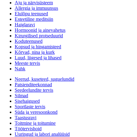
Aju ja närvisüsteem
Allergia ja immuunsus
Elulõpu teenused
Esteetiline meditsiin
Haiglaravi
Hormoonid ja ainevahetus
Kirurgilised protseduurid
Koduteenused
Kopsud ja hingamisteed
Kõrvad, nina ja kurk
Luud, liigesed ja lihased
Meeste tervis
Nahk
Neerud, kuseteed, suguelundid
Patsienditeekonnad
Seedeelundite tervis
Silmad
Sisehaigused
Sportlaste tervis
Süda ja veresoonkond
Taastusravi
Toitmine ja toitumine
Töötervishoid
Uuringud ja labori analüüsid