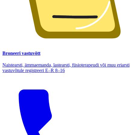
Broneeri vastuvõtt
Naistearsti, ämmaemanda, lastearsti, füsioterapeudi või muu eriarsti
vastuvõtule registreeri E–R 8–16