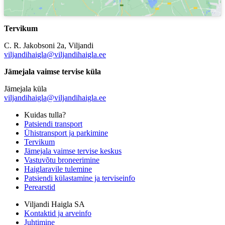
Tervikum
C. R. Jakobsoni 2a, Viljandi
viljandihaigla@viljandihaigla.ee
Jämejala vaimse tervise küla
Jämejala küla
viljandihaigla@viljandihaigla.ee
Kuidas tulla?
Patsiendi transport
Ühistransport ja parkimine
Tervikum
Jämejala vaimse tervise keskus
Vastuvõtu broneerimine
Haiglaravile tulemine
Patsiendi külastamine ja terviseinfo
Perearstid
Viljandi Haigla SA
Kontaktid ja arveinfo
Juhtimine