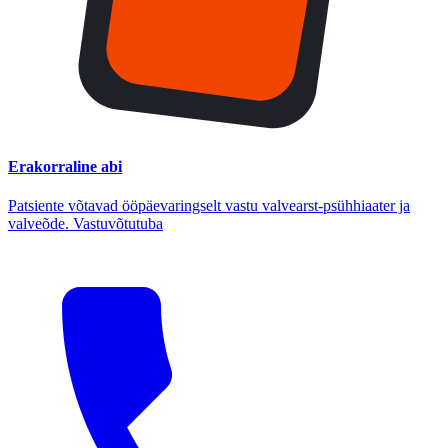
Erakorraline abi
Patsiente võtavad ööpäevaringselt vastu valvearst-psühhiaater ja
valveõde. Vastuvõtutuba