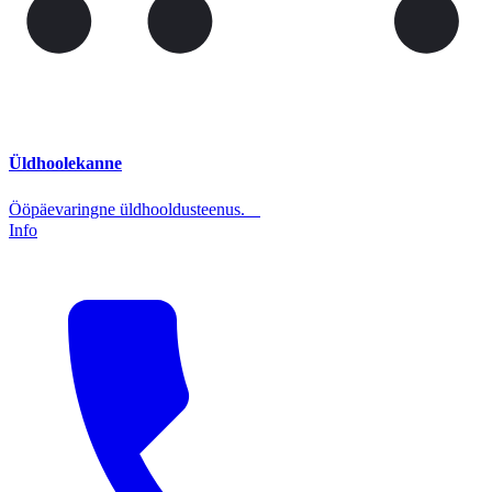
Üldhoolekanne
Ööpäevaringne üldhooldusteenus.
Info