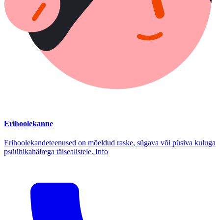
Erihoolekanne
Erihoolekandeteenused on mõeldud raske, sügava või püsiva kuluga
psüühikahäirega täisealistele. Info