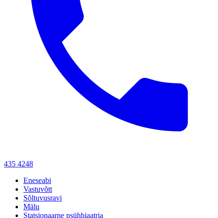
435 4248
Eneseabi
Vastuvõtt
Sõltuvusravi
Mälu
Statsionaarne psühhiaatria