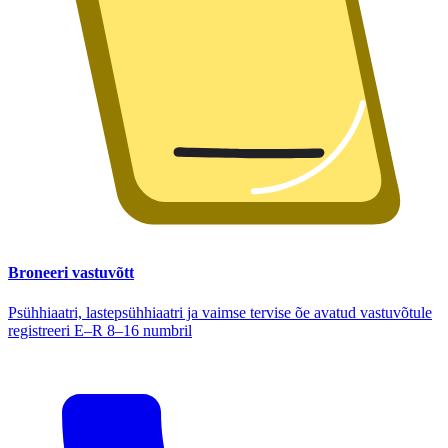
Broneeri vastuvõtt
Psühhiaatri, lastepsühhiaatri ja vaimse tervise õe avatud vastuvõtule
registreeri E–R 8–16 numbril