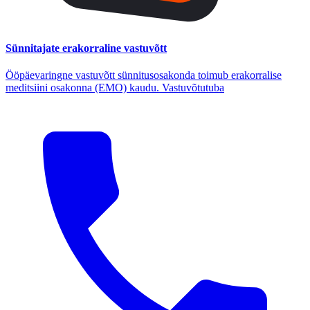
Sünnitajate erakorraline vastuvõtt
Ööpäevaringne vastuvõtt sünnitusosakonda toimub erakorralise
meditsiini osakonna (EMO) kaudu. Vastuvõtutuba