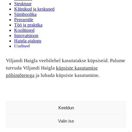
Struktuur
Kliinikud ja keskused
Sümboolika
Perearstile
Töö ja praktika
Koolitused
Innovatsioon
Haigla ajalugu
Uudised
Ruumide rent
Viljandi Haigla veebilehel kasutatakse küpsiseid. Palume
Patsiendi turvalisus ja õigused
Patsiendi õigused ja kohustused
tutvuda Viljandi Haigla
küpsiste kasutamise
Patsiendiohutus
põhimõtetega
ja lubada küpsiste kasutamine.
Patsientide nõukoda
Tagasiside
Andmekaitse
Ravivigade hüvitis
Luban kõik
Keeldun
Valin ise