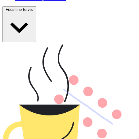
Füüsiline tervis