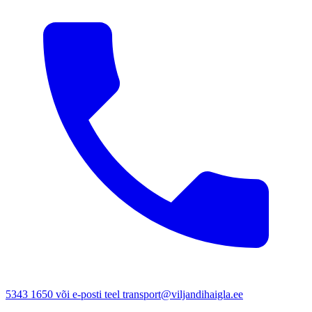
5343 1650 või e-posti teel transport@viljandihaigla.ee