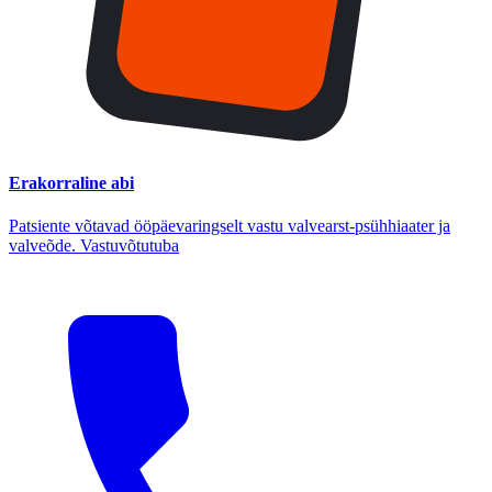
Erakorraline abi
Patsiente võtavad ööpäevaringselt vastu valvearst-psühhiaater ja
valveõde. Vastuvõtutuba