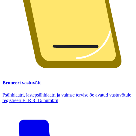
Broneeri vastuvõtt
Psühhiaatri, lastepsühhiaatri ja vaimse tervise õe avatud vastuvõtule
registreeri E–R 8–16 numbril