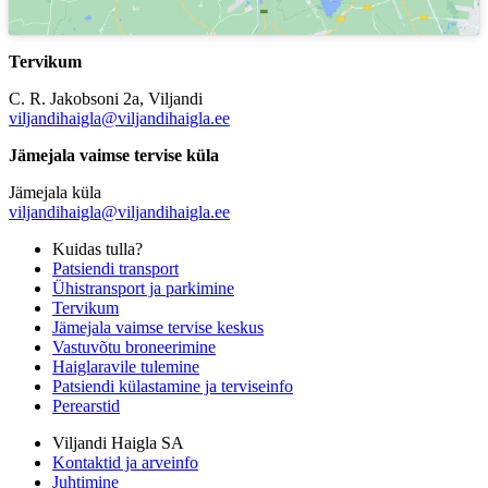
Tervikum
C. R. Jakobsoni 2a, Viljandi
viljandihaigla@viljandihaigla.ee
Jämejala vaimse tervise küla
Jämejala küla
viljandihaigla@viljandihaigla.ee
Kuidas tulla?
Patsiendi transport
Ühistransport ja parkimine
Tervikum
Jämejala vaimse tervise keskus
Vastuvõtu broneerimine
Haiglaravile tulemine
Patsiendi külastamine ja terviseinfo
Perearstid
Viljandi Haigla SA
Kontaktid ja arveinfo
Juhtimine