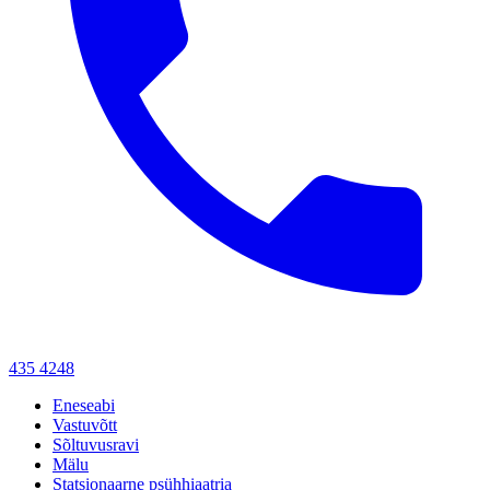
435 4248
Eneseabi
Vastuvõtt
Sõltuvusravi
Mälu
Statsionaarne psühhiaatria