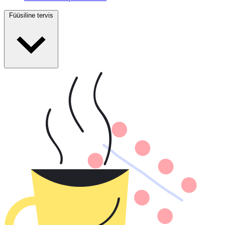
Füüsiline tervis