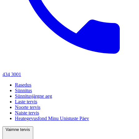
434 3001
Rasedus
Sünnitus
Sünnitusjärgne aeg
Laste tervis
Noorte tervis
Naiste tervis
Heategevusfond Minu Unistuste Päev
Vaimne tervis