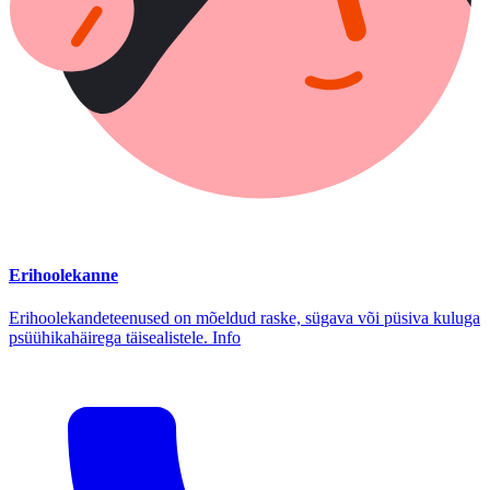
Erihoolekanne
Erihoolekandeteenused on mõeldud raske, sügava või püsiva kuluga
psüühikahäirega täisealistele. Info