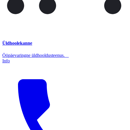
Üldhoolekanne
Ööpäevaringne üldhooldusteenus.
Info