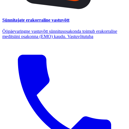
Sünnitajate erakorraline vastuvõtt
Ööpäevaringne vastuvõtt sünnitusosakonda toimub erakorralise
meditsiini osakonna (EMO) kaudu. Vastuvõtutuba