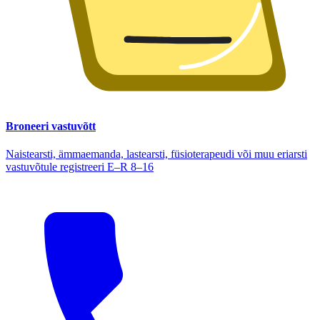
Broneeri vastuvõtt
Naistearsti, ämmaemanda, lastearsti, füsioterapeudi või muu eriarsti
vastuvõtule registreeri E–R 8–16