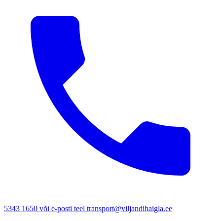
5343 1650 või e-posti teel transport@viljandihaigla.ee