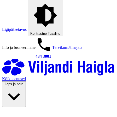
Ligipääsetavus
Kontrastne
Tavaline
Info ja broneerimine
Tervikum
Jämejala
434 3001
Kõik teenused
Laps ja pere