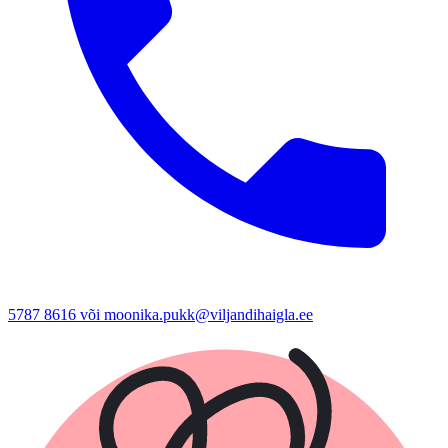
5787 8616 või moonika.pukk@viljandihaigla.ee