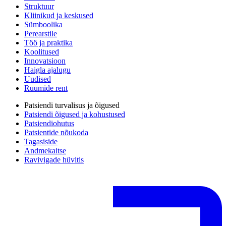
Struktuur
Kliinikud ja keskused
Sümboolika
Perearstile
Töö ja praktika
Koolitused
Innovatsioon
Haigla ajalugu
Uudised
Ruumide rent
Patsiendi turvalisus ja õigused
Patsiendi õigused ja kohustused
Patsiendiohutus
Patsientide nõukoda
Tagasiside
Andmekaitse
Ravivigade hüvitis