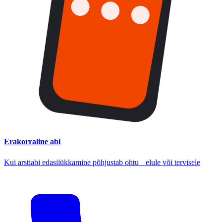
Erakorraline abi
Kui arstiabi edasilükkamine põhjustab ohtu elule või tervisele