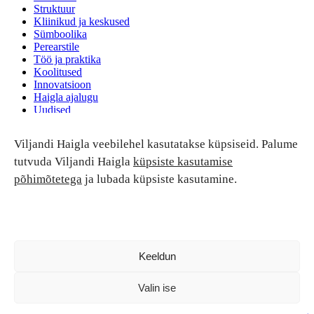
Struktuur
Kliinikud ja keskused
Sümboolika
Perearstile
Töö ja praktika
Koolitused
Innovatsioon
Haigla ajalugu
Uudised
Ruumide rent
Viljandi Haigla veebilehel kasutatakse küpsiseid. Palume
Patsiendi turvalisus ja õigused
Patsiendi õigused ja kohustused
tutvuda Viljandi Haigla
küpsiste kasutamise
Patsiendiohutus
põhimõtetega
ja lubada küpsiste kasutamine.
Patsientide nõukoda
Tagasiside
Andmekaitse
Ravivigade hüvitis
Luban kõik
Keeldun
Valin ise