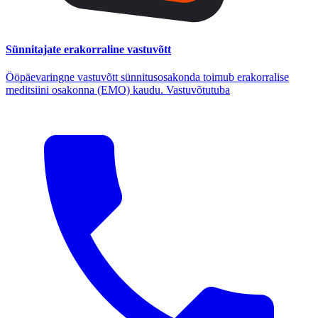
Sünnitajate erakorraline vastuvõtt
Ööpäevaringne vastuvõtt sünnitusosakonda toimub erakorralise
meditsiini osakonna (EMO) kaudu. Vastuvõtutuba