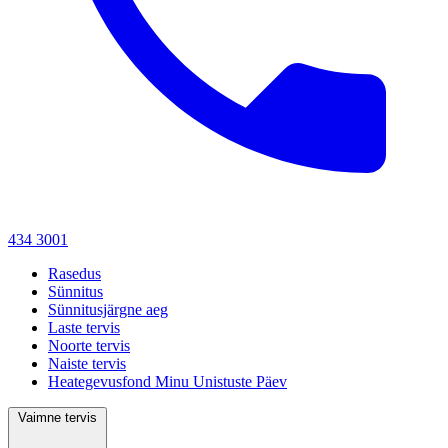
434 3001
Rasedus
Sünnitus
Sünnitusjärgne aeg
Laste tervis
Noorte tervis
Naiste tervis
Heategevusfond Minu Unistuste Päev
Vaimne tervis