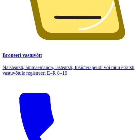
Broneeri vastuvõtt
Naistearsti, ämmaemanda, lastearsti, füsioterapeudi või muu eriarsti
vastuvõtule registreeri E–R 8–16