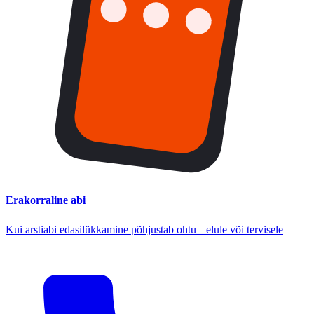
Erakorraline abi
Kui arstiabi edasilükkamine põhjustab ohtu elule või tervisele