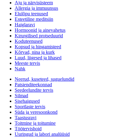
Aju ja närvisüsteem
Allergia ja immuunsus
Elulõpu teenused
Esteetiline meditsiin
Haiglaravi
Hormoonid ja ainevahetus
Kirurgilised protseduurid
Koduteenused
Kopsud ja hingamisteed
Kõrvad, nina ja kurk
Luud, liigesed ja lihased
Meeste tervis
Nahk
Neerud, kuseteed, suguelundid
Patsienditeekonnad
Seedeelundite tervis
Silmad
Sisehaigused
Sportlaste tervis
Süda ja veresoonkond
Taastusravi
Toitmine ja toitumine
Töötervishoid
Uuringud ja labori analüüsid