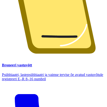
Broneeri vastuvõtt
Psühhiaatri, lastepsühhiaatri ja vaimse tervise õe avatud vastuvõtule
registreeri E–R 8–16 numbril