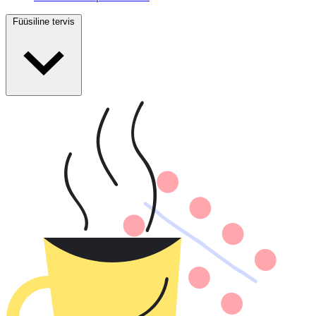
Füüsiline tervis