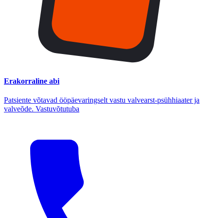
Erakorraline abi
Patsiente võtavad ööpäevaringselt vastu valvearst-psühhiaater ja
valveõde. Vastuvõtutuba