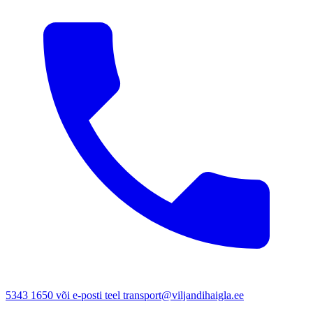
5343 1650 või e-posti teel transport@viljandihaigla.ee