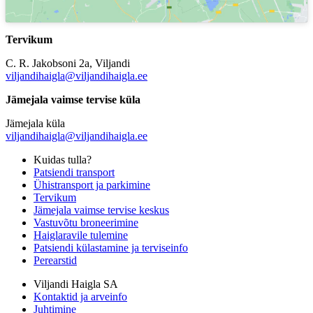
Tervikum
C. R. Jakobsoni 2a, Viljandi
viljandihaigla@viljandihaigla.ee
Jämejala vaimse tervise küla
Jämejala küla
viljandihaigla@viljandihaigla.ee
Kuidas tulla?
Patsiendi transport
Ühistransport ja parkimine
Tervikum
Jämejala vaimse tervise keskus
Vastuvõtu broneerimine
Haiglaravile tulemine
Patsiendi külastamine ja terviseinfo
Perearstid
Viljandi Haigla SA
Kontaktid ja arveinfo
Juhtimine