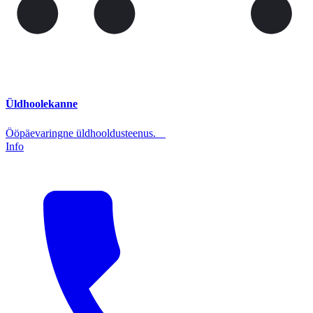
Üldhoolekanne
Ööpäevaringne üldhooldusteenus.
Info