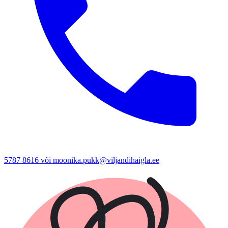
5787 8616 või moonika.pukk@viljandihaigla.ee