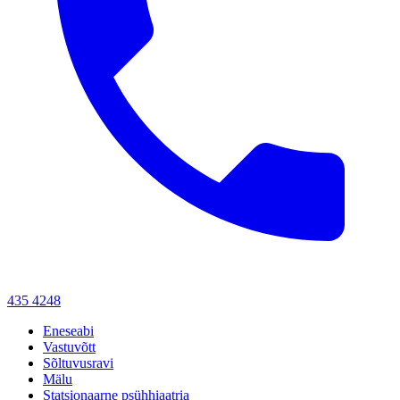
435 4248
Eneseabi
Vastuvõtt
Sõltuvusravi
Mälu
Statsionaarne psühhiaatria