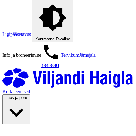
Ligipääsetavus
Kontrastne
Tavaline
Info ja broneerimine
Tervikum
Jämejala
434 3001
Kõik teenused
Laps ja pere