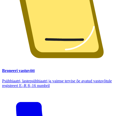
Broneeri vastuvõtt
Psühhiaatri, lastepsühhiaatri ja vaimse tervise õe avatud vastuvõtule
registreeri E–R 8–16 numbril