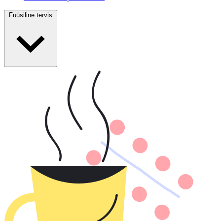
Füüsiline tervis