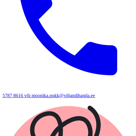
5787 8616 või moonika.pukk@viljandihaigla.ee