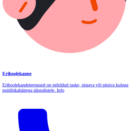
Erihoolekanne
Erihoolekandeteenused on mõeldud raske, sügava või püsiva kuluga
psüühikahäirega täisealistele. Info