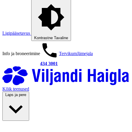
Ligipääsetavus
Kontrastne
Tavaline
Info ja broneerimine
Tervikum
Jämejala
434 3001
Kõik teenused
Laps ja pere