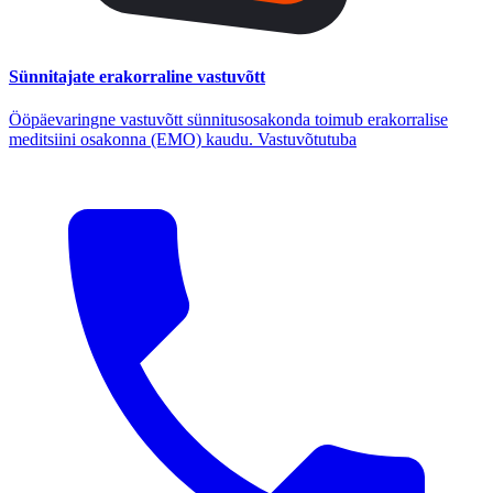
Sünnitajate erakorraline vastuvõtt
Ööpäevaringne vastuvõtt sünnitusosakonda toimub erakorralise
meditsiini osakonna (EMO) kaudu. Vastuvõtutuba