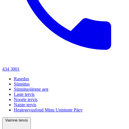
434 3001
Rasedus
Sünnitus
Sünnitusjärgne aeg
Laste tervis
Noorte tervis
Naiste tervis
Heategevusfond Minu Unistuste Päev
Vaimne tervis