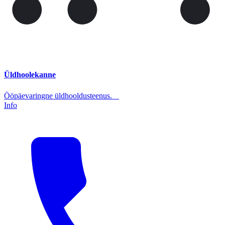
Üldhoolekanne
Ööpäevaringne üldhooldusteenus.
Info