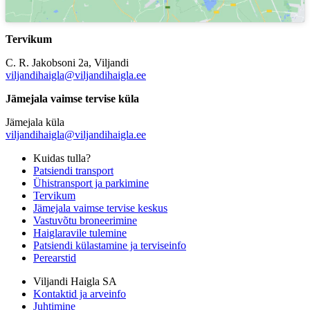
Tervikum
C. R. Jakobsoni 2a, Viljandi
viljandihaigla@viljandihaigla.ee
Jämejala vaimse tervise küla
Jämejala küla
viljandihaigla@viljandihaigla.ee
Kuidas tulla?
Patsiendi transport
Ühistransport ja parkimine
Tervikum
Jämejala vaimse tervise keskus
Vastuvõtu broneerimine
Haiglaravile tulemine
Patsiendi külastamine ja terviseinfo
Perearstid
Viljandi Haigla SA
Kontaktid ja arveinfo
Juhtimine