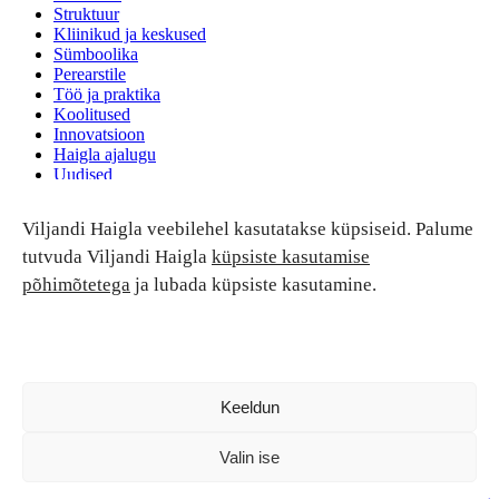
Struktuur
Kliinikud ja keskused
Sümboolika
Perearstile
Töö ja praktika
Koolitused
Innovatsioon
Haigla ajalugu
Uudised
Ruumide rent
Viljandi Haigla veebilehel kasutatakse küpsiseid. Palume
Patsiendi turvalisus ja õigused
Patsiendi õigused ja kohustused
tutvuda Viljandi Haigla
küpsiste kasutamise
Patsiendiohutus
põhimõtetega
ja lubada küpsiste kasutamine.
Patsientide nõukoda
Tagasiside
Andmekaitse
Ravivigade hüvitis
Luban kõik
Keeldun
Valin ise