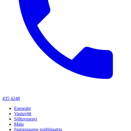
435 4248
Eneseabi
Vastuvõtt
Sõltuvusravi
Mälu
Statsionaarne psühhiaatria