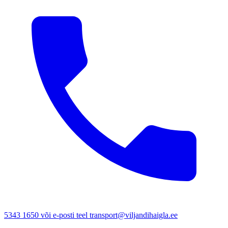
5343 1650 või e-posti teel transport@viljandihaigla.ee