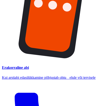
Erakorraline abi
Kui arstiabi edasilükkamine põhjustab ohtu elule või tervisele