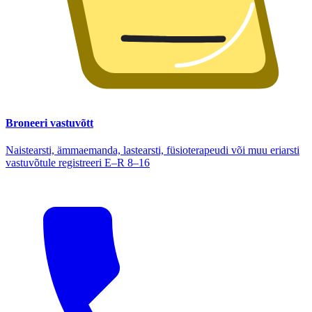
Broneeri vastuvõtt
Naistearsti, ämmaemanda, lastearsti, füsioterapeudi või muu eriarsti
vastuvõtule registreeri E–R 8–16