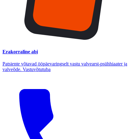
Erakorraline abi
Patsiente võtavad ööpäevaringselt vastu valvearst-psühhiaater ja
valveõde. Vastuvõtutuba