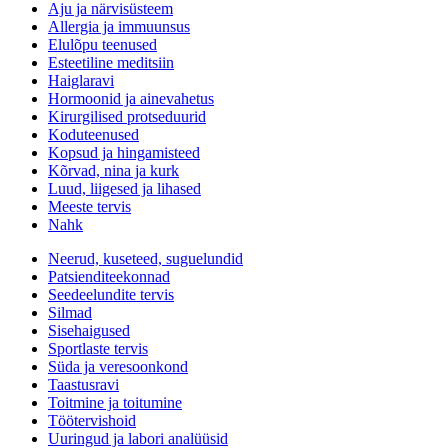
Aju ja närvisüsteem
Allergia ja immuunsus
Elulõpu teenused
Esteetiline meditsiin
Haiglaravi
Hormoonid ja ainevahetus
Kirurgilised protseduurid
Koduteenused
Kopsud ja hingamisteed
Kõrvad, nina ja kurk
Luud, liigesed ja lihased
Meeste tervis
Nahk
Neerud, kuseteed, suguelundid
Patsienditeekonnad
Seedeelundite tervis
Silmad
Sisehaigused
Sportlaste tervis
Süda ja veresoonkond
Taastusravi
Toitmine ja toitumine
Töötervishoid
Uuringud ja labori analüüsid