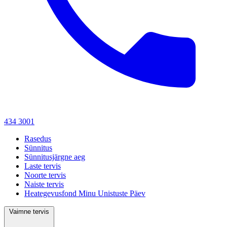
434 3001
Rasedus
Sünnitus
Sünnitusjärgne aeg
Laste tervis
Noorte tervis
Naiste tervis
Heategevusfond Minu Unistuste Päev
Vaimne tervis