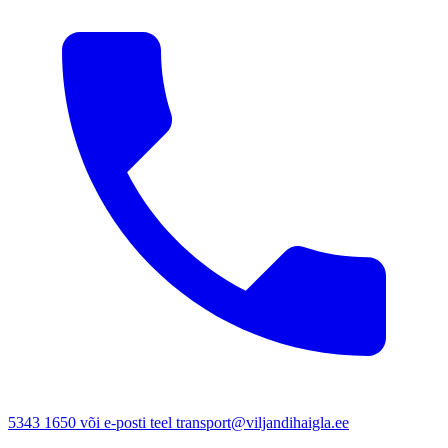
5343 1650 või e-posti teel transport@viljandihaigla.ee