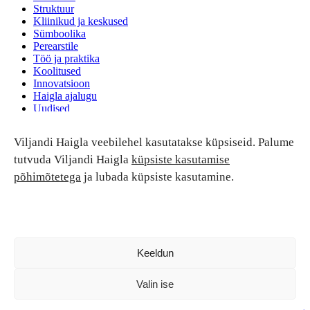
Struktuur
Kliinikud ja keskused
Sümboolika
Perearstile
Töö ja praktika
Koolitused
Innovatsioon
Haigla ajalugu
Uudised
Ruumide rent
Viljandi Haigla veebilehel kasutatakse küpsiseid. Palume
Patsiendi turvalisus ja õigused
Patsiendi õigused ja kohustused
tutvuda Viljandi Haigla
küpsiste kasutamise
Patsiendiohutus
põhimõtetega
ja lubada küpsiste kasutamine.
Patsientide nõukoda
Tagasiside
Andmekaitse
Ravivigade hüvitis
Luban kõik
Keeldun
Valin ise