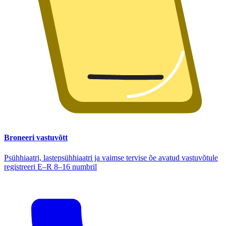
Broneeri vastuvõtt
Psühhiaatri, lastepsühhiaatri ja vaimse tervise õe avatud vastuvõtule
registreeri E–R 8–16 numbril