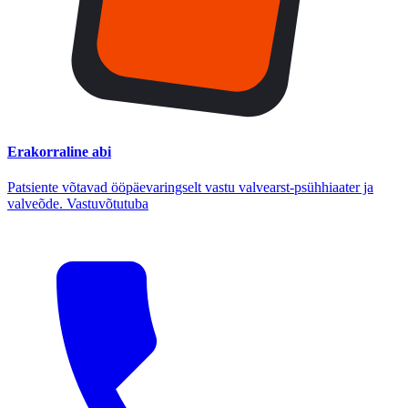
Erakorraline abi
Patsiente võtavad ööpäevaringselt vastu valvearst-psühhiaater ja
valveõde. Vastuvõtutuba