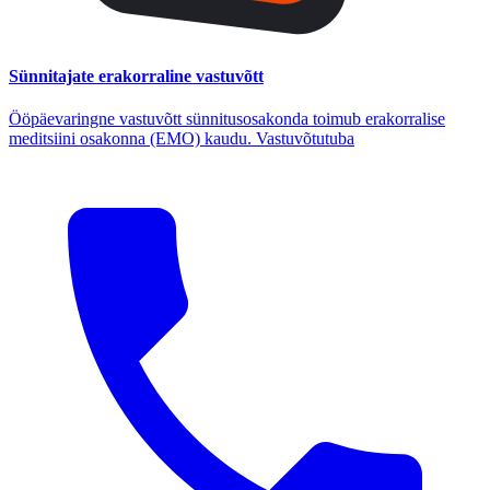
Sünnitajate erakorraline vastuvõtt
Ööpäevaringne vastuvõtt sünnitusosakonda toimub erakorralise
meditsiini osakonna (EMO) kaudu. Vastuvõtutuba