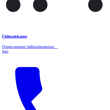
Üldhoolekanne
Ööpäevaringne üldhooldusteenus.
Info