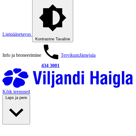
Ligipääsetavus
Kontrastne
Tavaline
Info ja broneerimine
Tervikum
Jämejala
434 3001
Kõik teenused
Laps ja pere