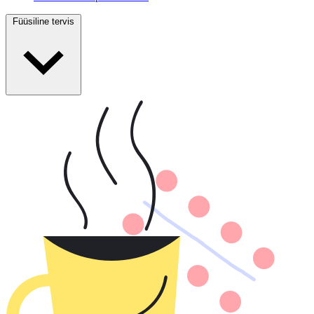
Füüsiline tervis