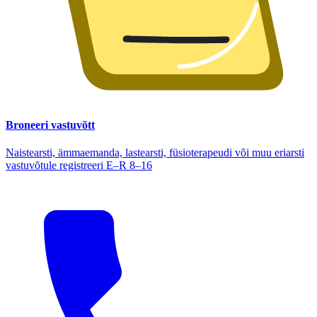
Broneeri vastuvõtt
Naistearsti, ämmaemanda, lastearsti, füsioterapeudi või muu eriarsti
vastuvõtule registreeri E–R 8–16