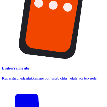
Erakorraline abi
Kui arstiabi edasilükkamine põhjustab ohtu elule või tervisele