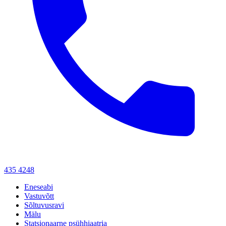
435 4248
Eneseabi
Vastuvõtt
Sõltuvusravi
Mälu
Statsionaarne psühhiaatria