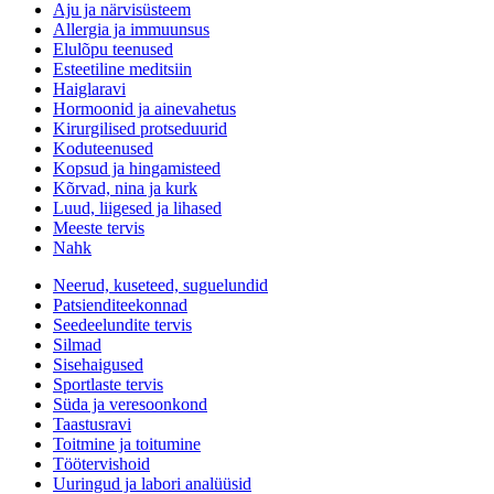
Aju ja närvisüsteem
Allergia ja immuunsus
Elulõpu teenused
Esteetiline meditsiin
Haiglaravi
Hormoonid ja ainevahetus
Kirurgilised protseduurid
Koduteenused
Kopsud ja hingamisteed
Kõrvad, nina ja kurk
Luud, liigesed ja lihased
Meeste tervis
Nahk
Neerud, kuseteed, suguelundid
Patsienditeekonnad
Seedeelundite tervis
Silmad
Sisehaigused
Sportlaste tervis
Süda ja veresoonkond
Taastusravi
Toitmine ja toitumine
Töötervishoid
Uuringud ja labori analüüsid