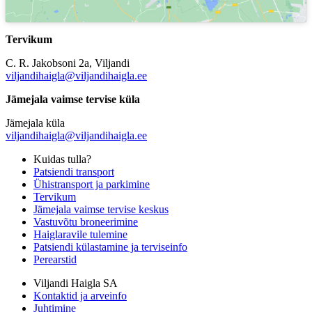
Tervikum
C. R. Jakobsoni 2a, Viljandi
viljandihaigla@viljandihaigla.ee
Jämejala vaimse tervise küla
Jämejala küla
viljandihaigla@viljandihaigla.ee
Kuidas tulla?
Patsiendi transport
Ühistransport ja parkimine
Tervikum
Jämejala vaimse tervise keskus
Vastuvõtu broneerimine
Haiglaravile tulemine
Patsiendi külastamine ja terviseinfo
Perearstid
Viljandi Haigla SA
Kontaktid ja arveinfo
Juhtimine