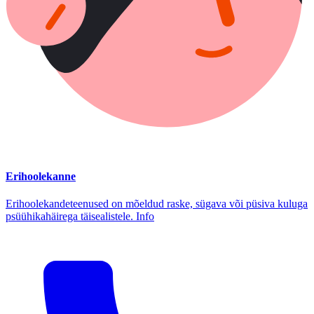
Erihoolekanne
Erihoolekandeteenused on mõeldud raske, sügava või püsiva kuluga
psüühikahäirega täisealistele. Info