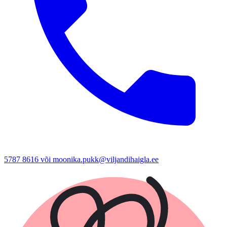
5787 8616 või moonika.pukk@viljandihaigla.ee