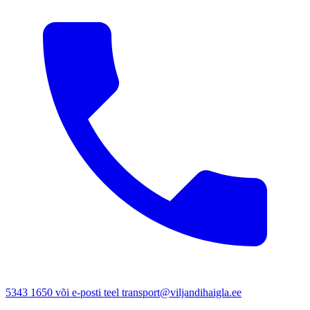
5343 1650 või e-posti teel transport@viljandihaigla.ee