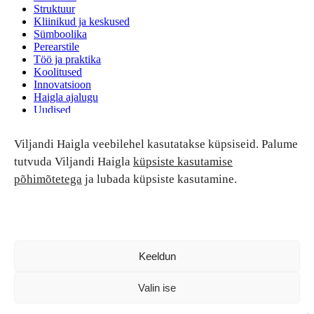
Struktuur
Kliinikud ja keskused
Sümboolika
Perearstile
Töö ja praktika
Koolitused
Innovatsioon
Haigla ajalugu
Uudised
Ruumide rent
Viljandi Haigla veebilehel kasutatakse küpsiseid. Palume
Patsiendi turvalisus ja õigused
Patsiendi õigused ja kohustused
tutvuda Viljandi Haigla
küpsiste kasutamise
Patsiendiohutus
põhimõtetega
ja lubada küpsiste kasutamine.
Patsientide nõukoda
Tagasiside
Andmekaitse
Ravivigade hüvitis
Luban kõik
Keeldun
Valin ise