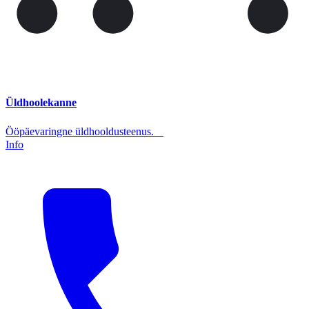
Üldhoolekanne
Ööpäevaringne üldhooldusteenus.
Info