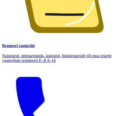
Broneeri vastuvõtt
Naistearsti, ämmaemanda, lastearsti, füsioterapeudi või muu eriarsti
vastuvõtule registreeri E–R 8–16