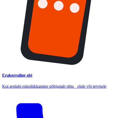
Erakorraline abi
Kui arstiabi edasilükkamine põhjustab ohtu elule või tervisele