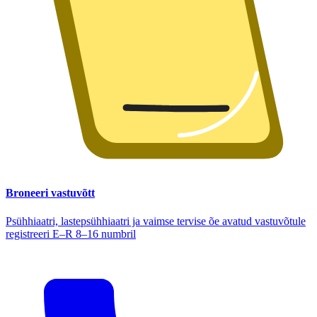
Broneeri vastuvõtt
Psühhiaatri, lastepsühhiaatri ja vaimse tervise õe avatud vastuvõtule
registreeri E–R 8–16 numbril