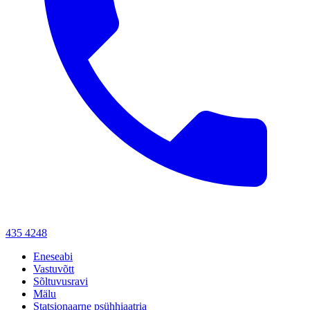
435 4248
Eneseabi
Vastuvõtt
Sõltuvusravi
Mälu
Statsionaarne psühhiaatria