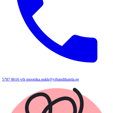
5787 8616 või moonika.pukk@viljandihaigla.ee