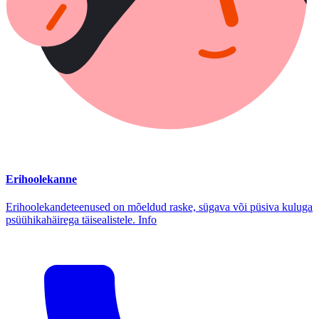
Erihoolekanne
Erihoolekandeteenused on mõeldud raske, sügava või püsiva kuluga
psüühikahäirega täisealistele. Info