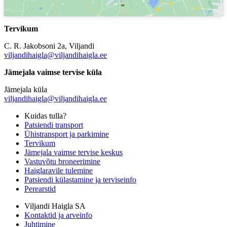
Tervikum
C. R. Jakobsoni 2a, Viljandi
viljandihaigla@viljandihaigla.ee
Jämejala vaimse tervise küla
Jämejala küla
viljandihaigla@viljandihaigla.ee
Kuidas tulla?
Patsiendi transport
Ühistransport ja parkimine
Tervikum
Jämejala vaimse tervise keskus
Vastuvõtu broneerimine
Haiglaravile tulemine
Patsiendi külastamine ja terviseinfo
Perearstid
Viljandi Haigla SA
Kontaktid ja arveinfo
Juhtimine