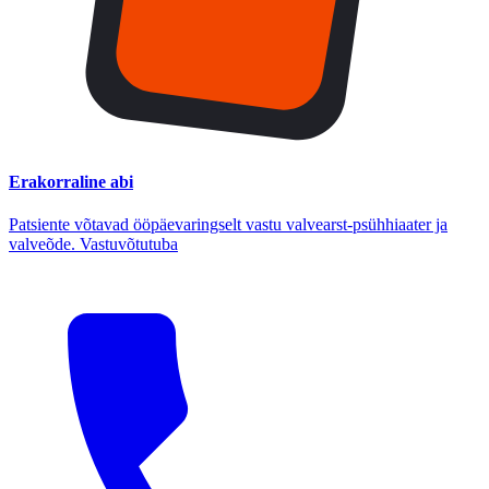
Erakorraline abi
Patsiente võtavad ööpäevaringselt vastu valvearst-psühhiaater ja
valveõde. Vastuvõtutuba