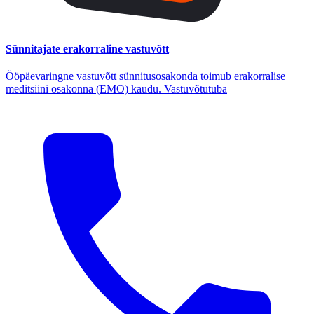
Sünnitajate erakorraline vastuvõtt
Ööpäevaringne vastuvõtt sünnitusosakonda toimub erakorralise
meditsiini osakonna (EMO) kaudu. Vastuvõtutuba