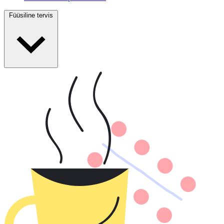
Füüsiline tervis