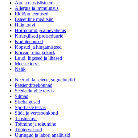
Aju ja närvisüsteem
Allergia ja immuunsus
Elulõpu teenused
Esteetiline meditsiin
Haiglaravi
Hormoonid ja ainevahetus
Kirurgilised protseduurid
Koduteenused
Kopsud ja hingamisteed
Kõrvad, nina ja kurk
Luud, liigesed ja lihased
Meeste tervis
Nahk
Neerud, kuseteed, suguelundid
Patsienditeekonnad
Seedeelundite tervis
Silmad
Sisehaigused
Sportlaste tervis
Süda ja veresoonkond
Taastusravi
Toitmine ja toitumine
Töötervishoid
Uuringud ja labori analüüsid