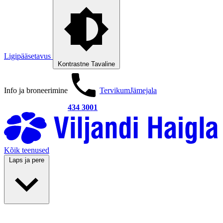
Ligipääsetavus
Kontrastne
Tavaline
Info ja broneerimine
Tervikum
Jämejala
434 3001
Kõik teenused
Laps ja pere