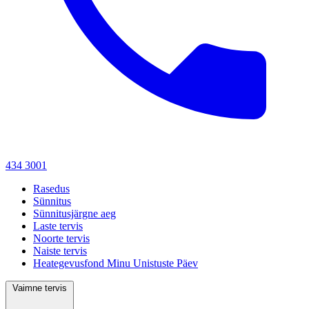
434 3001
Rasedus
Sünnitus
Sünnitusjärgne aeg
Laste tervis
Noorte tervis
Naiste tervis
Heategevusfond Minu Unistuste Päev
Vaimne tervis