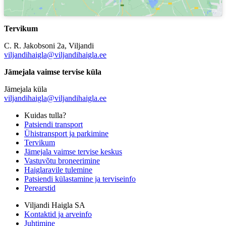
Tervikum
C. R. Jakobsoni 2a, Viljandi
viljandihaigla@viljandihaigla.ee
Jämejala vaimse tervise küla
Jämejala küla
viljandihaigla@viljandihaigla.ee
Kuidas tulla?
Patsiendi transport
Ühistransport ja parkimine
Tervikum
Jämejala vaimse tervise keskus
Vastuvõtu broneerimine
Haiglaravile tulemine
Patsiendi külastamine ja terviseinfo
Perearstid
Viljandi Haigla SA
Kontaktid ja arveinfo
Juhtimine