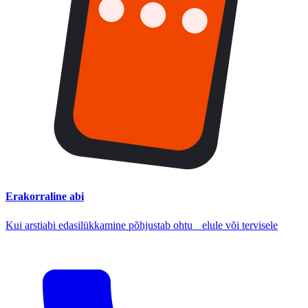
Erakorraline abi
Kui arstiabi edasilükkamine põhjustab ohtu elule või tervisele