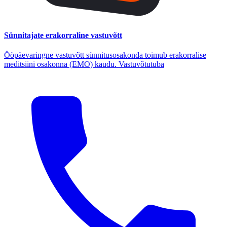
Sünnitajate erakorraline vastuvõtt
Ööpäevaringne vastuvõtt sünnitusosakonda toimub erakorralise
meditsiini osakonna (EMO) kaudu. Vastuvõtutuba