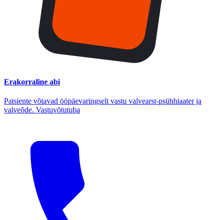
Erakorraline abi
Patsiente võtavad ööpäevaringselt vastu valvearst-psühhiaater ja
valveõde. Vastuvõtutuba