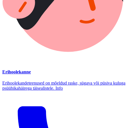
Erihoolekanne
Erihoolekandeteenused on mõeldud raske, sügava või püsiva kuluga
psüühikahäirega täisealistele. Info