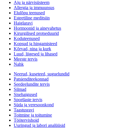
Aju ja närvisüsteem
Allergia ja immuunsus
Elulõpu teenused
Esteetiline meditsiin
Haiglaravi
Hormoonid ja ainevahetus
Kirurgilised protseduurid
Koduteenused
Kopsud ja hingamisteed
Kõrvad, nina ja kurk
Luud, liigesed ja lihased
Meeste tervis
Nahk
Neerud, kuseteed, suguelundid
Patsienditeekonnad
Seedeelundite tervis
Silmad
Sisehaigused
Sportlaste tervis
Süda ja veresoonkond
Taastusravi
Toitmine ja toitumine
Töötervishoid
Uuringud ja labori analüüsid