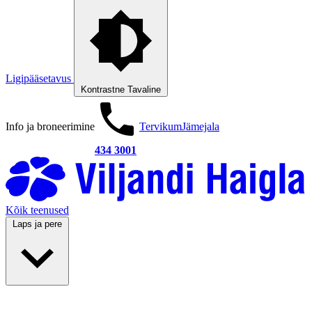
Ligipääsetavus
Kontrastne
Tavaline
Info ja broneerimine
Tervikum
Jämejala
434 3001
Kõik teenused
Laps ja pere