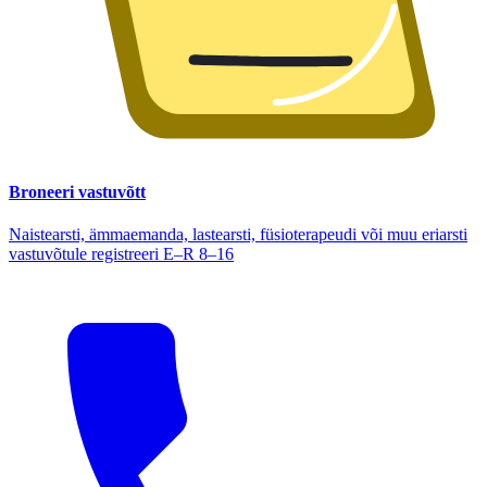
Broneeri vastuvõtt
Naistearsti, ämmaemanda, lastearsti, füsioterapeudi või muu eriarsti
vastuvõtule registreeri E–R 8–16