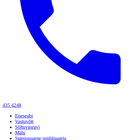
435 4248
Eneseabi
Vastuvõtt
Sõltuvusravi
Mälu
Statsionaarne psühhiaatria