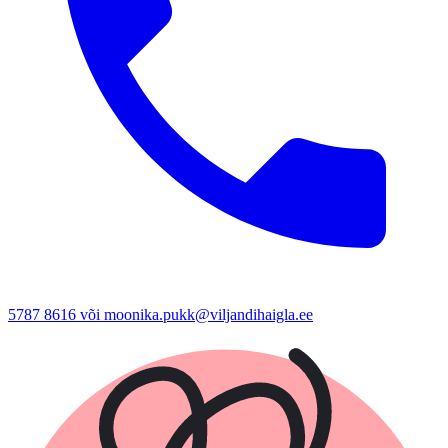
5787 8616 või moonika.pukk@viljandihaigla.ee