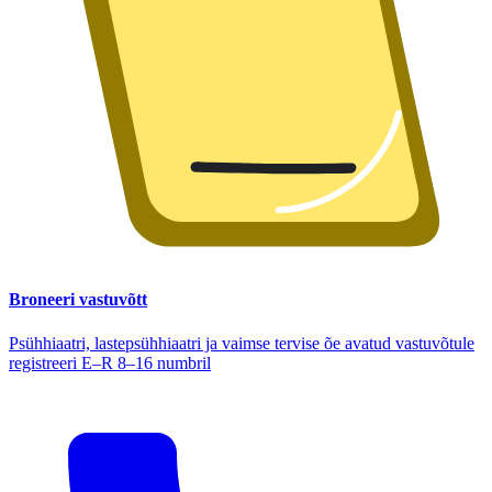
Broneeri vastuvõtt
Psühhiaatri, lastepsühhiaatri ja vaimse tervise õe avatud vastuvõtule
registreeri E–R 8–16 numbril