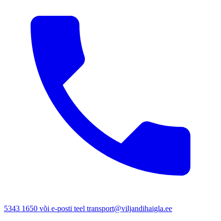
5343 1650 või e-posti teel transport@viljandihaigla.ee