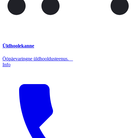
Üldhoolekanne
Ööpäevaringne üldhooldusteenus.
Info