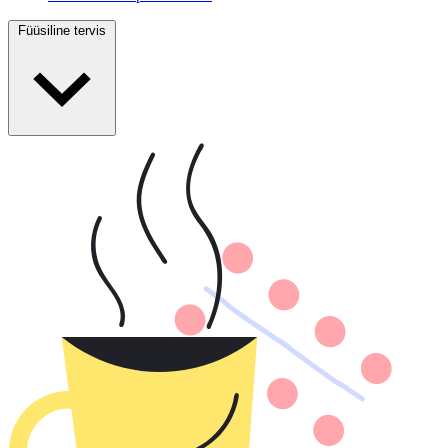
Füüsiline tervis