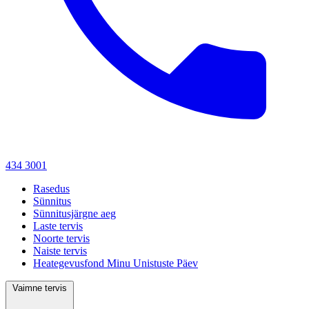
434 3001
Rasedus
Sünnitus
Sünnitusjärgne aeg
Laste tervis
Noorte tervis
Naiste tervis
Heategevusfond Minu Unistuste Päev
Vaimne tervis