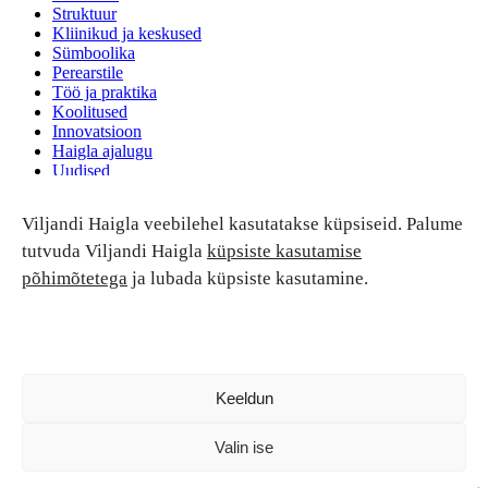
Struktuur
Kliinikud ja keskused
Sümboolika
Perearstile
Töö ja praktika
Koolitused
Innovatsioon
Haigla ajalugu
Uudised
Ruumide rent
Viljandi Haigla veebilehel kasutatakse küpsiseid. Palume
Patsiendi turvalisus ja õigused
Patsiendi õigused ja kohustused
tutvuda Viljandi Haigla
küpsiste kasutamise
Patsiendiohutus
põhimõtetega
ja lubada küpsiste kasutamine.
Patsientide nõukoda
Tagasiside
Andmekaitse
Ravivigade hüvitis
Luban kõik
Keeldun
Valin ise