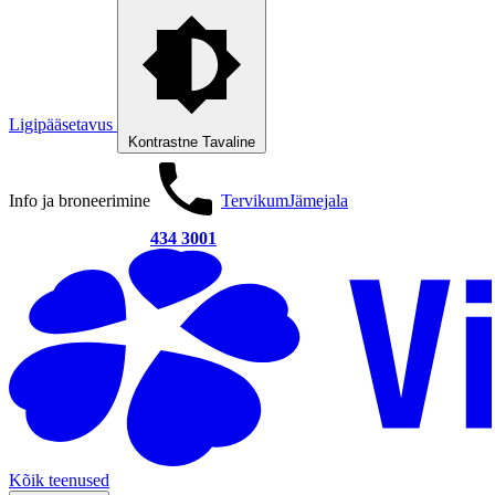
Ligipääsetavus
Kontrastne
Tavaline
Info ja broneerimine
Tervikum
Jämejala
434 3001
Kõik teenused