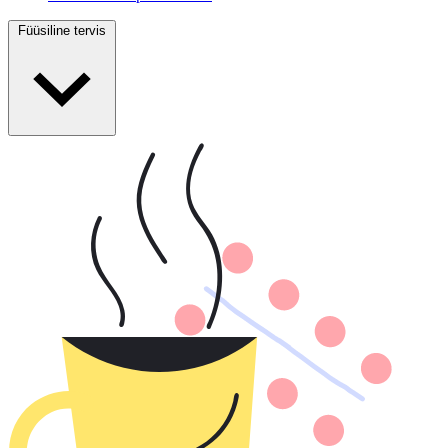
Füüsiline tervis