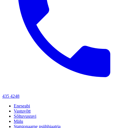
435 4248
Eneseabi
Vastuvõtt
Sõltuvusravi
Mälu
Statsionaarne psühhiaatria