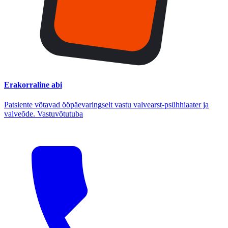
Erakorraline abi
Patsiente võtavad ööpäevaringselt vastu valvearst-psühhiaater ja
valveõde. Vastuvõtutuba