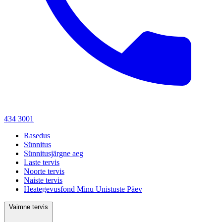
434 3001
Rasedus
Sünnitus
Sünnitusjärgne aeg
Laste tervis
Noorte tervis
Naiste tervis
Heategevusfond Minu Unistuste Päev
Vaimne tervis