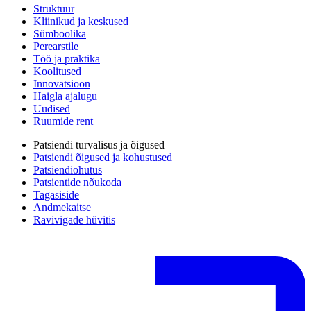
Struktuur
Kliinikud ja keskused
Sümboolika
Perearstile
Töö ja praktika
Koolitused
Innovatsioon
Haigla ajalugu
Uudised
Ruumide rent
Patsiendi turvalisus ja õigused
Patsiendi õigused ja kohustused
Patsiendiohutus
Patsientide nõukoda
Tagasiside
Andmekaitse
Ravivigade hüvitis