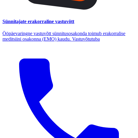
Sünnitajate erakorraline vastuvõtt
Ööpäevaringne vastuvõtt sünnitusosakonda toimub erakorralise
meditsiini osakonna (EMO) kaudu. Vastuvõtutuba