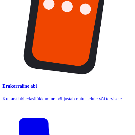
Erakorraline abi
Kui arstiabi edasilükkamine põhjustab ohtu elule või tervisele