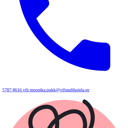
5787 8616 või moonika.pukk@viljandihaigla.ee