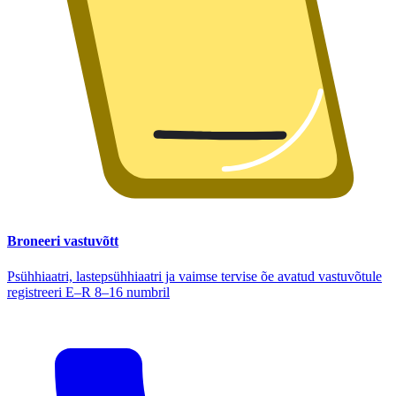
Broneeri vastuvõtt
Psühhiaatri, lastepsühhiaatri ja vaimse tervise õe avatud vastuvõtule
registreeri E–R 8–16 numbril