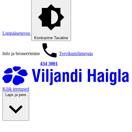
Ligipääsetavus
Kontrastne
Tavaline
Info ja broneerimine
Tervikum
Jämejala
434 3001
Kõik teenused
Laps ja pere