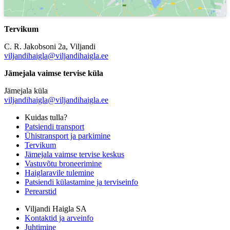
Tervikum
C. R. Jakobsoni 2a, Viljandi
viljandihaigla@viljandihaigla.ee
Jämejala vaimse tervise küla
Jämejala küla
viljandihaigla@viljandihaigla.ee
Kuidas tulla?
Patsiendi transport
Ühistransport ja parkimine
Tervikum
Jämejala vaimse tervise keskus
Vastuvõtu broneerimine
Haiglaravile tulemine
Patsiendi külastamine ja terviseinfo
Perearstid
Viljandi Haigla SA
Kontaktid ja arveinfo
Juhtimine