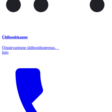
Üldhoolekanne
Ööpäevaringne üldhooldusteenus.
Info