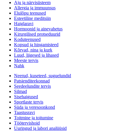
Aju ja närvisüsteem
Allergia ja immuunsus
Elulõpu teenused
Esteetiline meditsiin
Haiglaravi
Hormoonid ja ainevahetus
Kirurgilised protseduurid
Koduteenused
Kopsud ja hingamisteed
Kõrvad, nina ja kurk
Luud, liigesed ja lihased
Meeste tervis
Nahk
Neerud, kuseteed, suguelundid
Patsienditeekonnad
Seedeelundite tervis
Silmad
Sisehaigused
Sportlaste tervis
Süda ja veresoonkond
Taastusravi
Toitmine ja toitumine
Töötervishoid
Uuringud ja labori analüüsid