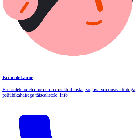
Erihoolekanne
Erihoolekandeteenused on mõeldud raske, sügava või püsiva kuluga
psüühikahäirega täisealistele. Info