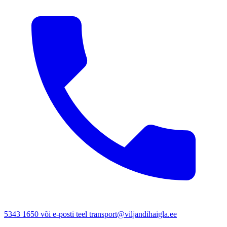
5343 1650 või e-posti teel transport@viljandihaigla.ee