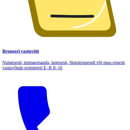
Broneeri vastuvõtt
Naistearsti, ämmaemanda, lastearsti, füsioterapeudi või muu eriarsti
vastuvõtule registreeri E–R 8–16