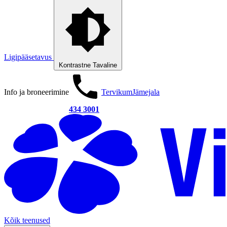
Ligipääsetavus
Kontrastne
Tavaline
Info ja broneerimine
Tervikum
Jämejala
434 3001
Kõik teenused