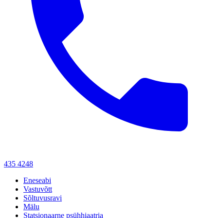
435 4248
Eneseabi
Vastuvõtt
Sõltuvusravi
Mälu
Statsionaarne psühhiaatria