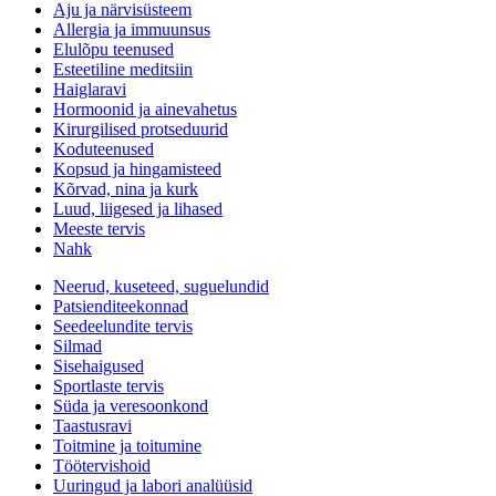
Aju ja närvisüsteem
Allergia ja immuunsus
Elulõpu teenused
Esteetiline meditsiin
Haiglaravi
Hormoonid ja ainevahetus
Kirurgilised protseduurid
Koduteenused
Kopsud ja hingamisteed
Kõrvad, nina ja kurk
Luud, liigesed ja lihased
Meeste tervis
Nahk
Neerud, kuseteed, suguelundid
Patsienditeekonnad
Seedeelundite tervis
Silmad
Sisehaigused
Sportlaste tervis
Süda ja veresoonkond
Taastusravi
Toitmine ja toitumine
Töötervishoid
Uuringud ja labori analüüsid