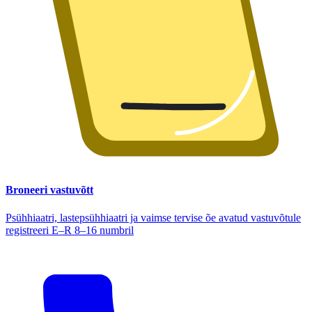
Broneeri vastuvõtt
Psühhiaatri, lastepsühhiaatri ja vaimse tervise õe avatud vastuvõtule
registreeri E–R 8–16 numbril