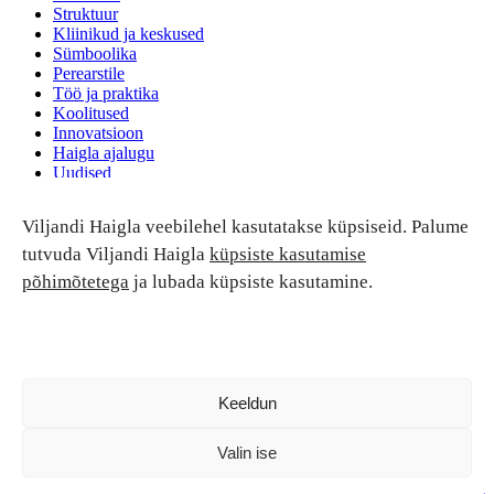
Struktuur
Kliinikud ja keskused
Sümboolika
Perearstile
Töö ja praktika
Koolitused
Innovatsioon
Haigla ajalugu
Uudised
Ruumide rent
Viljandi Haigla veebilehel kasutatakse küpsiseid. Palume
Patsiendi turvalisus ja õigused
Patsiendi õigused ja kohustused
tutvuda Viljandi Haigla
küpsiste kasutamise
Patsiendiohutus
põhimõtetega
ja lubada küpsiste kasutamine.
Patsientide nõukoda
Tagasiside
Andmekaitse
Ravivigade hüvitis
Luban kõik
Keeldun
Valin ise