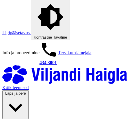
Ligipääsetavus
Kontrastne
Tavaline
Info ja broneerimine
Tervikum
Jämejala
434 3001
Kõik teenused
Laps ja pere