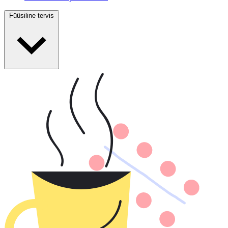
Füüsiline tervis