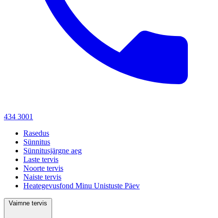
434 3001
Rasedus
Sünnitus
Sünnitusjärgne aeg
Laste tervis
Noorte tervis
Naiste tervis
Heategevusfond Minu Unistuste Päev
Vaimne tervis