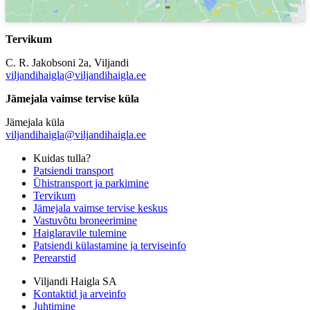
Tervikum
C. R. Jakobsoni 2a, Viljandi
viljandihaigla@viljandihaigla.ee
Jämejala vaimse tervise küla
Jämejala küla
viljandihaigla@viljandihaigla.ee
Kuidas tulla?
Patsiendi transport
Ühistransport ja parkimine
Tervikum
Jämejala vaimse tervise keskus
Vastuvõtu broneerimine
Haiglaravile tulemine
Patsiendi külastamine ja terviseinfo
Perearstid
Viljandi Haigla SA
Kontaktid ja arveinfo
Juhtimine