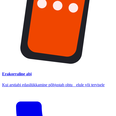
Erakorraline abi
Kui arstiabi edasilükkamine põhjustab ohtu elule või tervisele