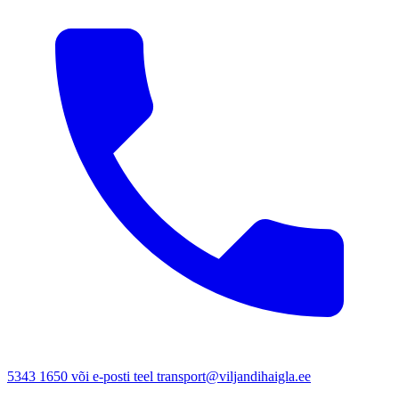
5343 1650 või e-posti teel transport@viljandihaigla.ee