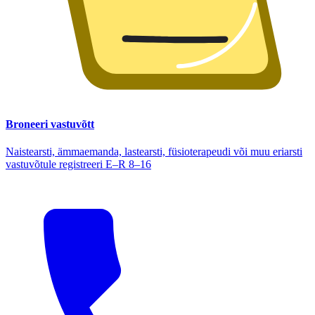
Broneeri vastuvõtt
Naistearsti, ämmaemanda, lastearsti, füsioterapeudi või muu eriarsti
vastuvõtule registreeri E–R 8–16