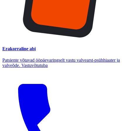
Erakorraline abi
Patsiente võtavad ööpäevaringselt vastu valvearst-psühhiaater ja
valveõde. Vastuvõtutuba