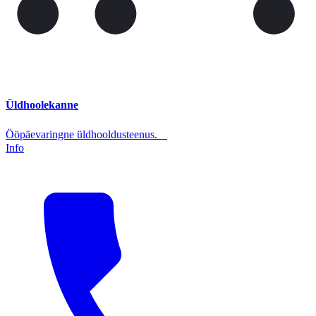
Üldhoolekanne
Ööpäevaringne üldhooldusteenus.
Info