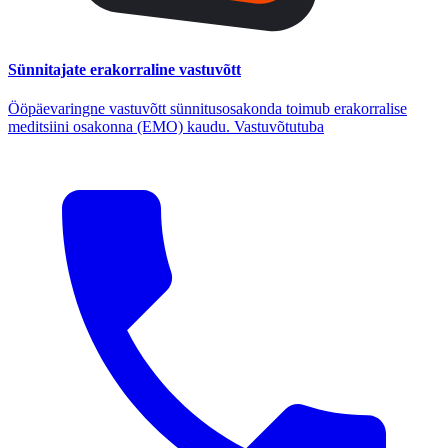
Sünnitajate erakorraline vastuvõtt
Ööpäevaringne vastuvõtt sünnitusosakonda toimub erakorralise
meditsiini osakonna (EMO) kaudu. Vastuvõtutuba