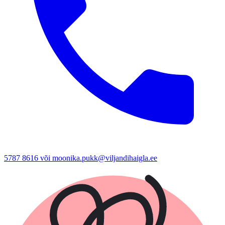
5787 8616 või moonika.pukk@viljandihaigla.ee