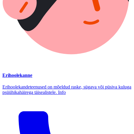
Erihoolekanne
Erihoolekandeteenused on mõeldud raske, sügava või püsiva kuluga
psüühikahäirega täisealistele. Info