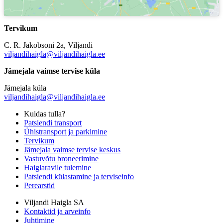
Tervikum
C. R. Jakobsoni 2a, Viljandi
viljandihaigla@viljandihaigla.ee
Jämejala vaimse tervise küla
Jämejala küla
viljandihaigla@viljandihaigla.ee
Kuidas tulla?
Patsiendi transport
Ühistransport ja parkimine
Tervikum
Jämejala vaimse tervise keskus
Vastuvõtu broneerimine
Haiglaravile tulemine
Patsiendi külastamine ja terviseinfo
Perearstid
Viljandi Haigla SA
Kontaktid ja arveinfo
Juhtimine