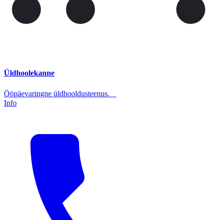
Üldhoolekanne
Ööpäevaringne üldhooldusteenus.
Info