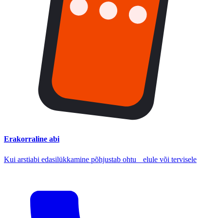
Erakorraline abi
Kui arstiabi edasilükkamine põhjustab ohtu elule või tervisele