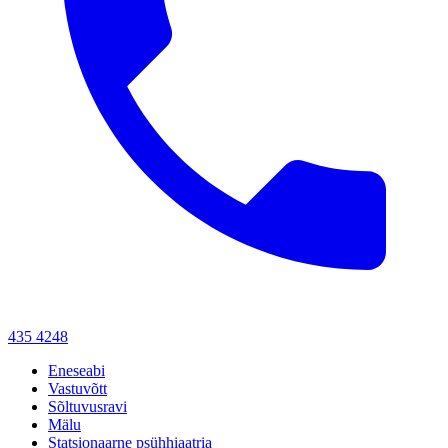
435 4248
Eneseabi
Vastuvõtt
Sõltuvusravi
Mälu
Statsionaarne psühhiaatria