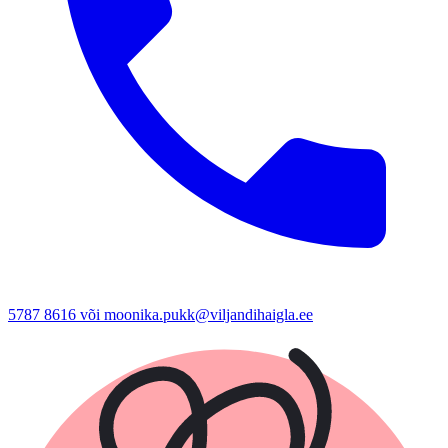
5787 8616 või moonika.pukk@viljandihaigla.ee