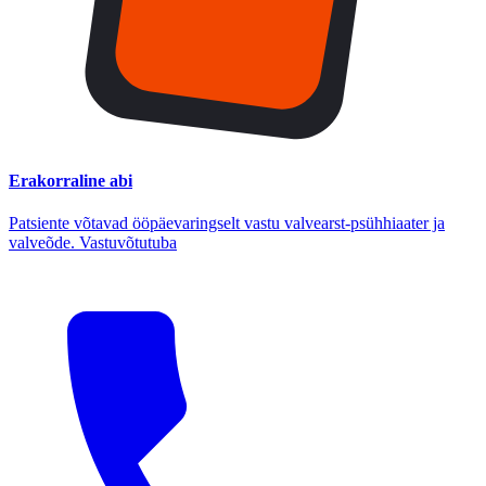
Erakorraline abi
Patsiente võtavad ööpäevaringselt vastu valvearst-psühhiaater ja
valveõde. Vastuvõtutuba