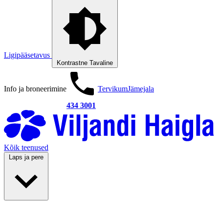
Ligipääsetavus
Kontrastne
Tavaline
Info ja broneerimine
Tervikum
Jämejala
434 3001
Kõik teenused
Laps ja pere