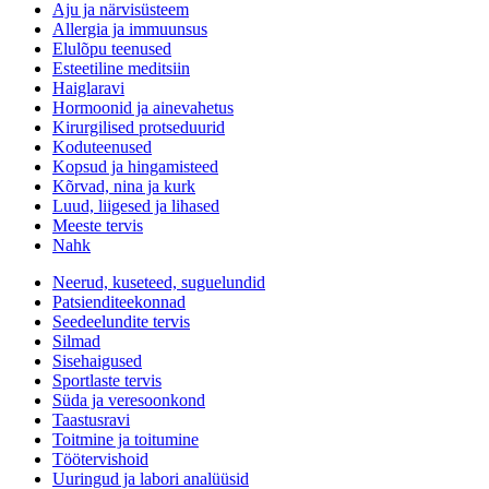
Aju ja närvisüsteem
Allergia ja immuunsus
Elulõpu teenused
Esteetiline meditsiin
Haiglaravi
Hormoonid ja ainevahetus
Kirurgilised protseduurid
Koduteenused
Kopsud ja hingamisteed
Kõrvad, nina ja kurk
Luud, liigesed ja lihased
Meeste tervis
Nahk
Neerud, kuseteed, suguelundid
Patsienditeekonnad
Seedeelundite tervis
Silmad
Sisehaigused
Sportlaste tervis
Süda ja veresoonkond
Taastusravi
Toitmine ja toitumine
Töötervishoid
Uuringud ja labori analüüsid