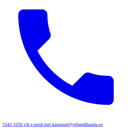
5343 1650 või e-posti teel transport@viljandihaigla.ee