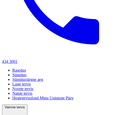
434 3001
Rasedus
Sünnitus
Sünnitusjärgne aeg
Laste tervis
Noorte tervis
Naiste tervis
Heategevusfond Minu Unistuste Päev
Vaimne tervis