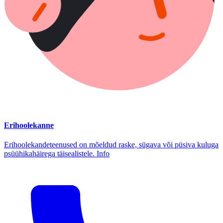
Erihoolekanne
Erihoolekandeteenused on mõeldud raske, sügava või püsiva kuluga
psüühikahäirega täisealistele. Info