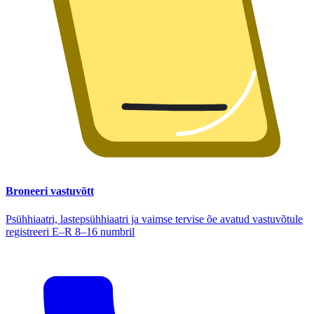
Broneeri vastuvõtt
Psühhiaatri, lastepsühhiaatri ja vaimse tervise õe avatud vastuvõtule
registreeri E–R 8–16 numbril