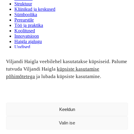
Struktuur
Kliinikud ja keskused
Sümboolika
Perearstile
Töö ja praktika
Koolitused
Innovatsioon
Haigla ajalugu
Uudised
Ruumide rent
Viljandi Haigla veebilehel kasutatakse küpsiseid. Palume
Patsiendi turvalisus ja õigused
Patsiendi õigused ja kohustused
tutvuda Viljandi Haigla
küpsiste kasutamise
Patsiendiohutus
põhimõtetega
ja lubada küpsiste kasutamine.
Patsientide nõukoda
Tagasiside
Andmekaitse
Ravivigade hüvitis
Luban kõik
Keeldun
Valin ise