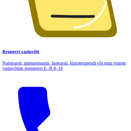
Broneeri vastuvõtt
Naistearsti, ämmaemanda, lastearsti, füsioterapeudi või muu eriarsti
vastuvõtule registreeri E–R 8–16