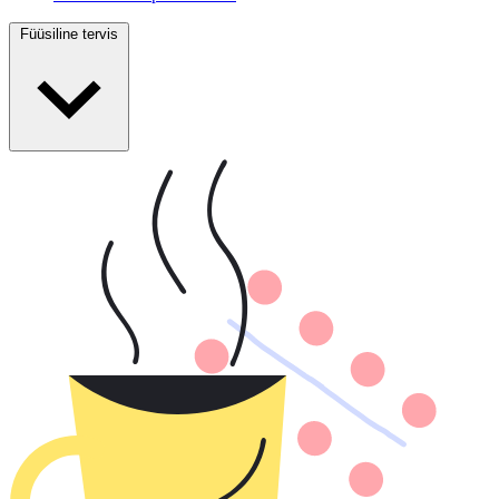
Füüsiline tervis