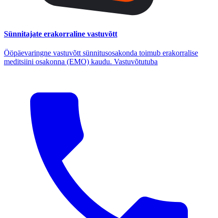
Sünnitajate erakorraline vastuvõtt
Ööpäevaringne vastuvõtt sünnitusosakonda toimub erakorralise
meditsiini osakonna (EMO) kaudu. Vastuvõtutuba