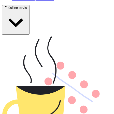
Füüsiline tervis