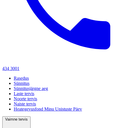
434 3001
Rasedus
Sünnitus
Sünnitusjärgne aeg
Laste tervis
Noorte tervis
Naiste tervis
Heategevusfond Minu Unistuste Päev
Vaimne tervis