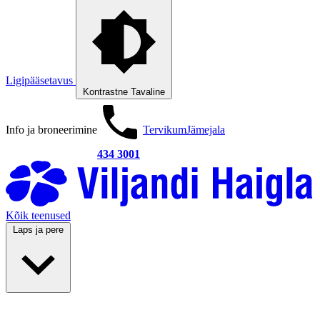
Ligipääsetavus
Kontrastne
Tavaline
Info ja broneerimine
Tervikum
Jämejala
434 3001
Kõik teenused
Laps ja pere