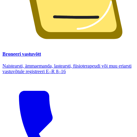
Broneeri vastuvõtt
Naistearsti, ämmaemanda, lastearsti, füsioterapeudi või muu eriarsti
vastuvõtule registreeri E–R 8–16