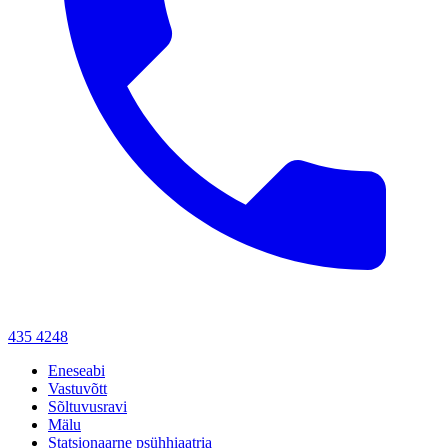
435 4248
Eneseabi
Vastuvõtt
Sõltuvusravi
Mälu
Statsionaarne psühhiaatria