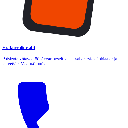
Erakorraline abi
Patsiente võtavad ööpäevaringselt vastu valvearst-psühhiaater ja
valveõde. Vastuvõtutuba