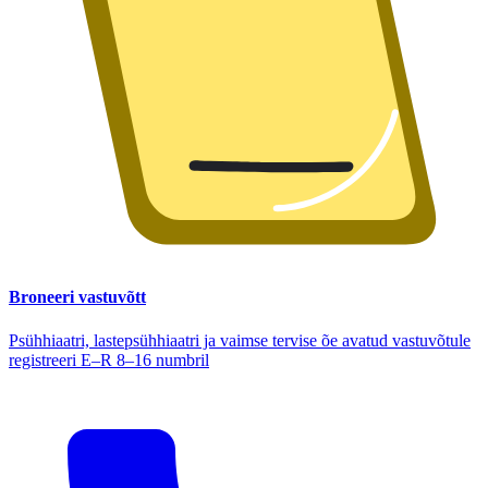
Broneeri vastuvõtt
Psühhiaatri, lastepsühhiaatri ja vaimse tervise õe avatud vastuvõtule
registreeri E–R 8–16 numbril