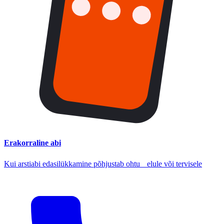
Erakorraline abi
Kui arstiabi edasilükkamine põhjustab ohtu elule või tervisele