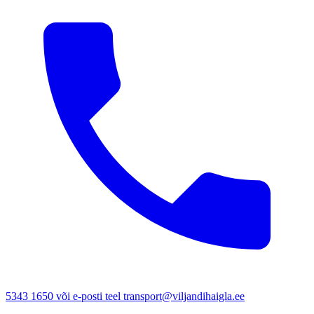
5343 1650 või e-posti teel transport@viljandihaigla.ee