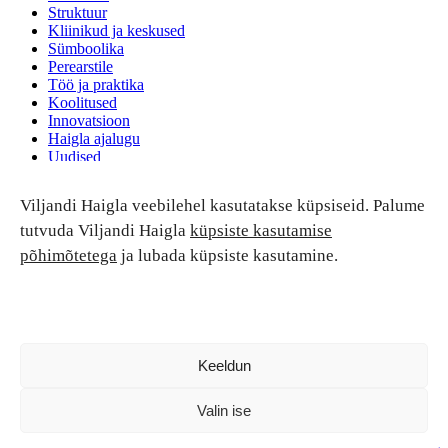
Struktuur
Kliinikud ja keskused
Sümboolika
Perearstile
Töö ja praktika
Koolitused
Innovatsioon
Haigla ajalugu
Uudised
Ruumide rent
Viljandi Haigla veebilehel kasutatakse küpsiseid. Palume
Patsiendi turvalisus ja õigused
Patsiendi õigused ja kohustused
tutvuda Viljandi Haigla
küpsiste kasutamise
Patsiendiohutus
põhimõtetega
ja lubada küpsiste kasutamine.
Patsientide nõukoda
Tagasiside
Andmekaitse
Ravivigade hüvitis
Luban kõik
Keeldun
Valin ise