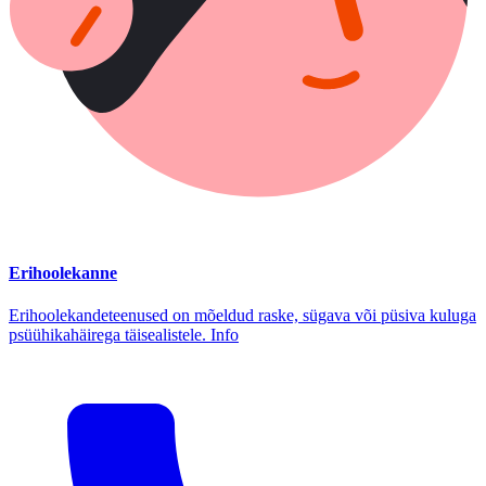
Erihoolekanne
Erihoolekandeteenused on mõeldud raske, sügava või püsiva kuluga
psüühikahäirega täisealistele. Info