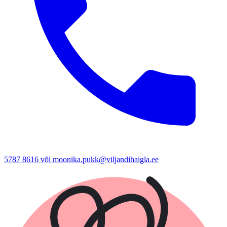
5787 8616 või moonika.pukk@viljandihaigla.ee