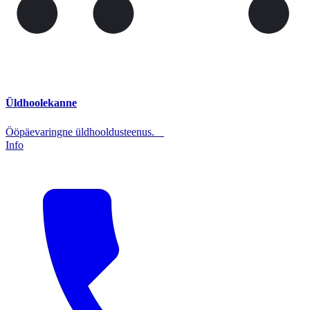
Üldhoolekanne
Ööpäevaringne üldhooldusteenus.
Info