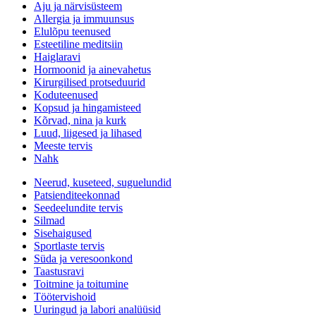
Aju ja närvisüsteem
Allergia ja immuunsus
Elulõpu teenused
Esteetiline meditsiin
Haiglaravi
Hormoonid ja ainevahetus
Kirurgilised protseduurid
Koduteenused
Kopsud ja hingamisteed
Kõrvad, nina ja kurk
Luud, liigesed ja lihased
Meeste tervis
Nahk
Neerud, kuseteed, suguelundid
Patsienditeekonnad
Seedeelundite tervis
Silmad
Sisehaigused
Sportlaste tervis
Süda ja veresoonkond
Taastusravi
Toitmine ja toitumine
Töötervishoid
Uuringud ja labori analüüsid