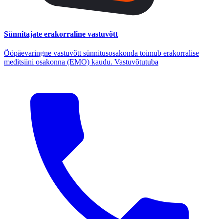
Sünnitajate erakorraline vastuvõtt
Ööpäevaringne vastuvõtt sünnitusosakonda toimub erakorralise
meditsiini osakonna (EMO) kaudu. Vastuvõtutuba