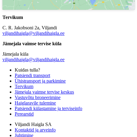
Tervikum
C. R. Jakobsoni 2a, Viljandi
viljandihaigla@viljandihaigla.ee
Jämejala vaimse tervise küla
Jämejala küla
viljandihaigla@viljandihaigla.ee
Kuidas tulla?
Patsiendi transport
Ühistransport ja parkimine
Tervikum
Jämejala vaimse tervise keskus
Vastuvõtu broneerimine
Haiglaravile tulemine
Patsiendi külastamine ja terviseinfo
Perearstid
Viljandi Haigla SA
Kontaktid ja arveinfo
Juhtimine