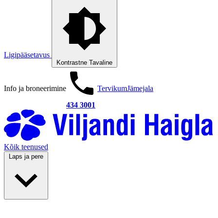
Ligipääsetavus
Kontrastne
Tavaline
Info ja broneerimine
Tervikum
Jämejala
434 3001
Kõik teenused
Laps ja pere