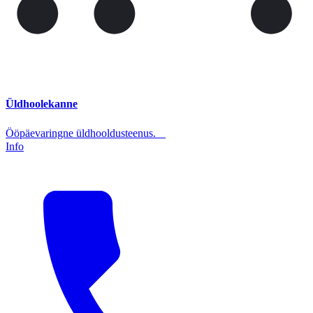
Üldhoolekanne
Ööpäevaringne üldhooldusteenus.
Info