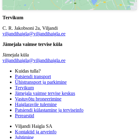
Tervikum
C. R. Jakobsoni 2a, Viljandi
viljandihaigla@viljandihaigla.ee
Jämejala vaimse tervise küla
Jämejala küla
viljandihaigla@viljandihaigla.ee
Kuidas tulla?
Patsiendi transport
Ühistransport ja parkimine
Tervikum
Jämejala vaimse tervise keskus
Vastuvõtu broneerimine
Haiglaravile tulemine
Patsiendi külastamine ja terviseinfo
Perearstid
Viljandi Haigla SA
Kontaktid ja arveinfo
Juhtimine