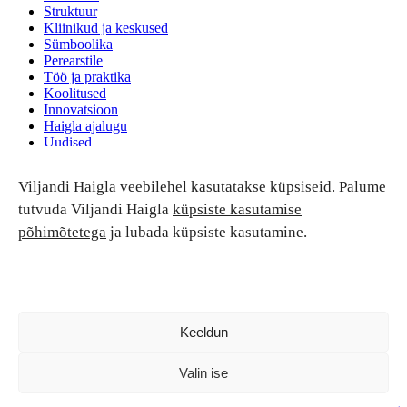
Struktuur
Kliinikud ja keskused
Sümboolika
Perearstile
Töö ja praktika
Koolitused
Innovatsioon
Haigla ajalugu
Uudised
Ruumide rent
Viljandi Haigla veebilehel kasutatakse küpsiseid. Palume
Patsiendi turvalisus ja õigused
Patsiendi õigused ja kohustused
tutvuda Viljandi Haigla
küpsiste kasutamise
Patsiendiohutus
põhimõtetega
ja lubada küpsiste kasutamine.
Patsientide nõukoda
Tagasiside
Andmekaitse
Ravivigade hüvitis
Luban kõik
Keeldun
Valin ise