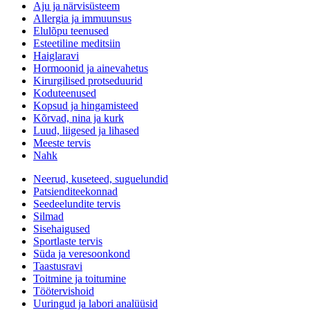
Aju ja närvisüsteem
Allergia ja immuunsus
Elulõpu teenused
Esteetiline meditsiin
Haiglaravi
Hormoonid ja ainevahetus
Kirurgilised protseduurid
Koduteenused
Kopsud ja hingamisteed
Kõrvad, nina ja kurk
Luud, liigesed ja lihased
Meeste tervis
Nahk
Neerud, kuseteed, suguelundid
Patsienditeekonnad
Seedeelundite tervis
Silmad
Sisehaigused
Sportlaste tervis
Süda ja veresoonkond
Taastusravi
Toitmine ja toitumine
Töötervishoid
Uuringud ja labori analüüsid