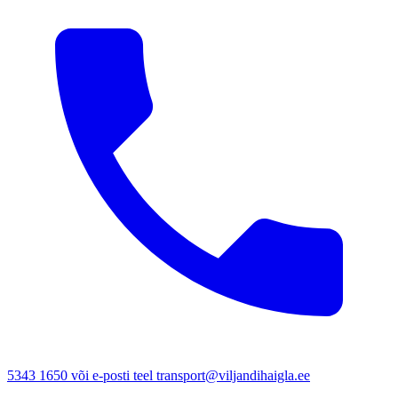
5343 1650 või e-posti teel transport@viljandihaigla.ee