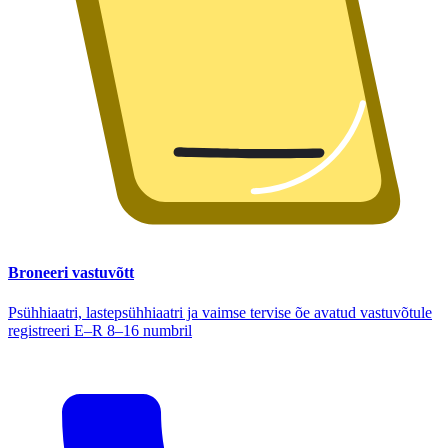
Broneeri vastuvõtt
Psühhiaatri, lastepsühhiaatri ja vaimse tervise õe avatud vastuvõtule
registreeri E–R 8–16 numbril