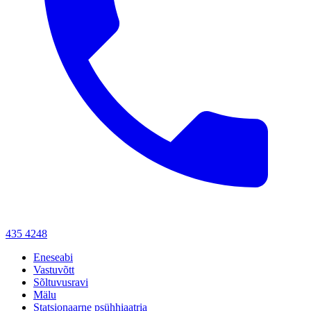
435 4248
Eneseabi
Vastuvõtt
Sõltuvusravi
Mälu
Statsionaarne psühhiaatria