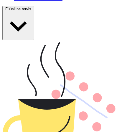
Füüsiline tervis