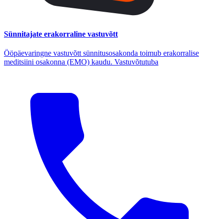
Sünnitajate erakorraline vastuvõtt
Ööpäevaringne vastuvõtt sünnitusosakonda toimub erakorralise
meditsiini osakonna (EMO) kaudu. Vastuvõtutuba