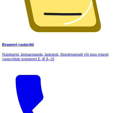
Broneeri vastuvõtt
Naistearsti, ämmaemanda, lastearsti, füsioterapeudi või muu eriarsti
vastuvõtule registreeri E–R 8–16