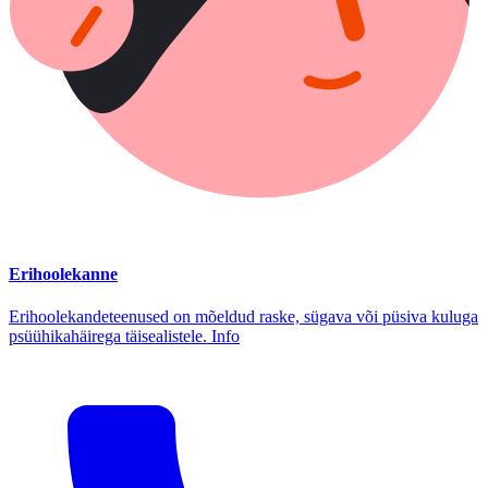
Erihoolekanne
Erihoolekandeteenused on mõeldud raske, sügava või püsiva kuluga
psüühikahäirega täisealistele. Info