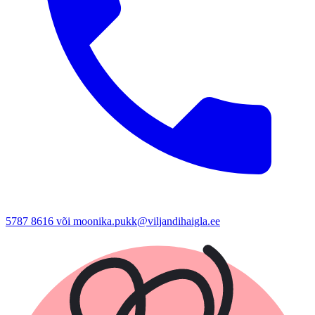
5787 8616 või moonika.pukk@viljandihaigla.ee