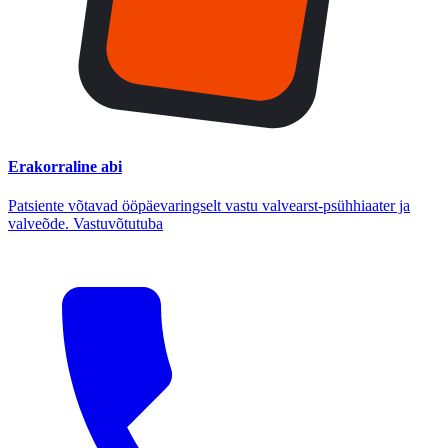
Erakorraline abi
Patsiente võtavad ööpäevaringselt vastu valvearst-psühhiaater ja
valveõde. Vastuvõtutuba