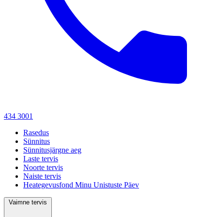
434 3001
Rasedus
Sünnitus
Sünnitusjärgne aeg
Laste tervis
Noorte tervis
Naiste tervis
Heategevusfond Minu Unistuste Päev
Vaimne tervis