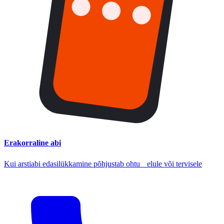
Erakorraline abi
Kui arstiabi edasilükkamine põhjustab ohtu elule või tervisele