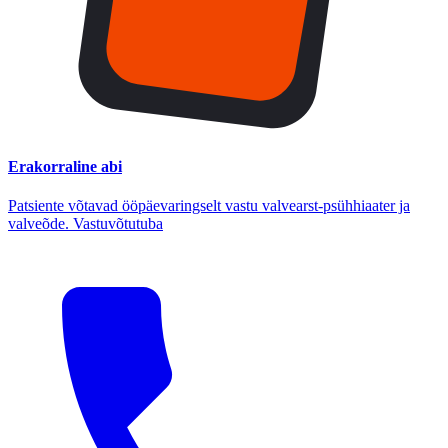
Erakorraline abi
Patsiente võtavad ööpäevaringselt vastu valvearst-psühhiaater ja
valveõde. Vastuvõtutuba