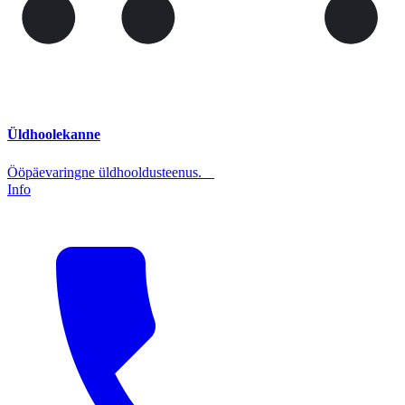
Üldhoolekanne
Ööpäevaringne üldhooldusteenus.
Info