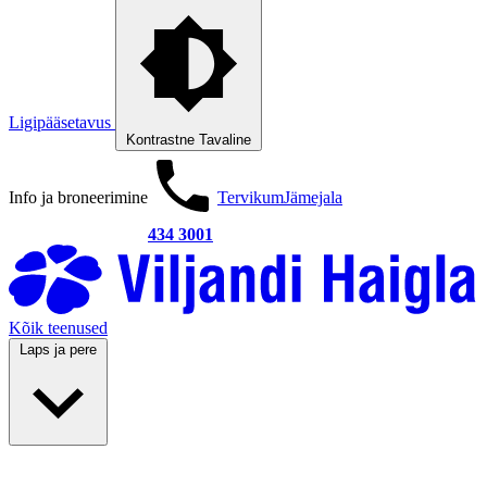
Ligipääsetavus
Kontrastne
Tavaline
Info ja broneerimine
Tervikum
Jämejala
434 3001
Kõik teenused
Laps ja pere