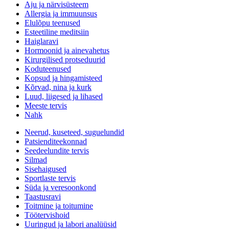
Aju ja närvisüsteem
Allergia ja immuunsus
Elulõpu teenused
Esteetiline meditsiin
Haiglaravi
Hormoonid ja ainevahetus
Kirurgilised protseduurid
Koduteenused
Kopsud ja hingamisteed
Kõrvad, nina ja kurk
Luud, liigesed ja lihased
Meeste tervis
Nahk
Neerud, kuseteed, suguelundid
Patsienditeekonnad
Seedeelundite tervis
Silmad
Sisehaigused
Sportlaste tervis
Süda ja veresoonkond
Taastusravi
Toitmine ja toitumine
Töötervishoid
Uuringud ja labori analüüsid