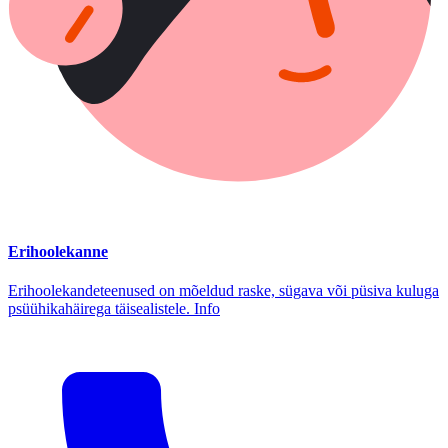
Erihoolekanne
Erihoolekandeteenused on mõeldud raske, sügava või püsiva kuluga
psüühikahäirega täisealistele. Info