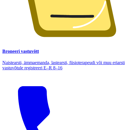
Broneeri vastuvõtt
Naistearsti, ämmaemanda, lastearsti, füsioterapeudi või muu eriarsti
vastuvõtule registreeri E–R 8–16