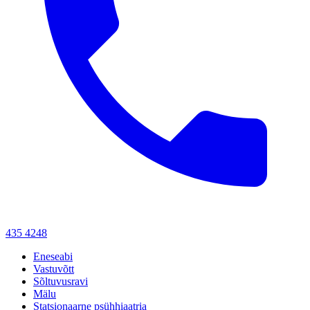
435 4248
Eneseabi
Vastuvõtt
Sõltuvusravi
Mälu
Statsionaarne psühhiaatria