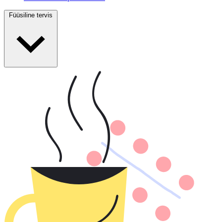
Füüsiline tervis