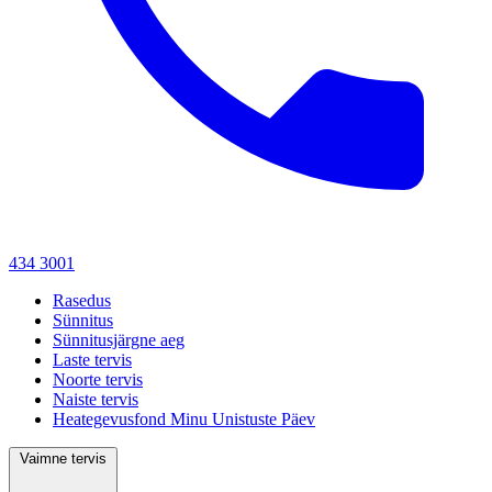
434 3001
Rasedus
Sünnitus
Sünnitusjärgne aeg
Laste tervis
Noorte tervis
Naiste tervis
Heategevusfond Minu Unistuste Päev
Vaimne tervis