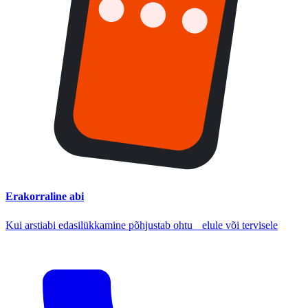
Erakorraline abi
Kui arstiabi edasilükkamine põhjustab ohtu elule või tervisele