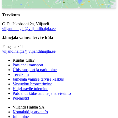
Tervikum
C. R. Jakobsoni 2a, Viljandi
viljandihaigla@viljandihaigla.ee
Jämejala vaimse tervise küla
Jämejala küla
viljandihaigla@viljandihaigla.ee
Kuidas tulla?
Patsiendi transport
Ühistransport ja parkimine
Tervikum
Jämejala vaimse tervise keskus
Vastuvõtu broneerimine
Haiglaravile tulemine
Patsiendi külastamine ja terviseinfo
Perearstid
Viljandi Haigla SA
Kontaktid ja arveinfo
Juhtimine