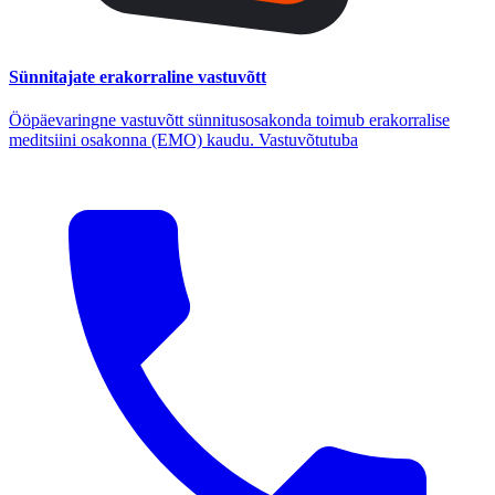
Sünnitajate erakorraline vastuvõtt
Ööpäevaringne vastuvõtt sünnitusosakonda toimub erakorralise
meditsiini osakonna (EMO) kaudu. Vastuvõtutuba