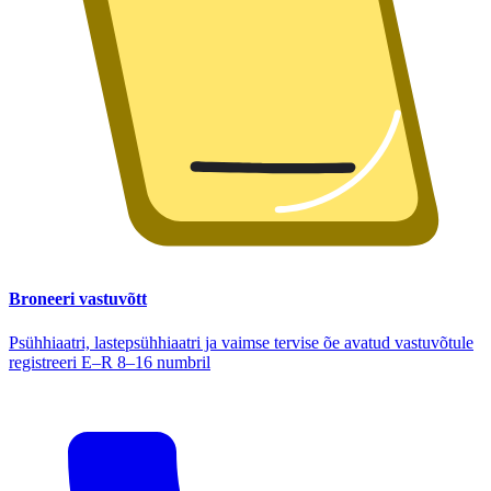
Broneeri vastuvõtt
Psühhiaatri, lastepsühhiaatri ja vaimse tervise õe avatud vastuvõtule
registreeri E–R 8–16 numbril