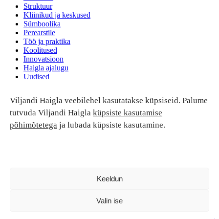
Struktuur
Kliinikud ja keskused
Sümboolika
Perearstile
Töö ja praktika
Koolitused
Innovatsioon
Haigla ajalugu
Uudised
Ruumide rent
Viljandi Haigla veebilehel kasutatakse küpsiseid. Palume
Patsiendi turvalisus ja õigused
Patsiendi õigused ja kohustused
tutvuda Viljandi Haigla
küpsiste kasutamise
Patsiendiohutus
põhimõtetega
ja lubada küpsiste kasutamine.
Patsientide nõukoda
Tagasiside
Andmekaitse
Ravivigade hüvitis
Luban kõik
Keeldun
Valin ise