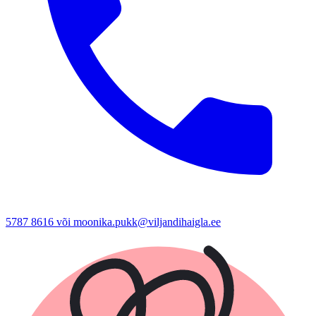
5787 8616 või moonika.pukk@viljandihaigla.ee