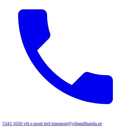
5343 1650 või e-posti teel transport@viljandihaigla.ee