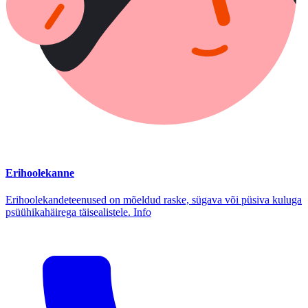
Erihoolekanne
Erihoolekandeteenused on mõeldud raske, sügava või püsiva kuluga
psüühikahäirega täisealistele. Info