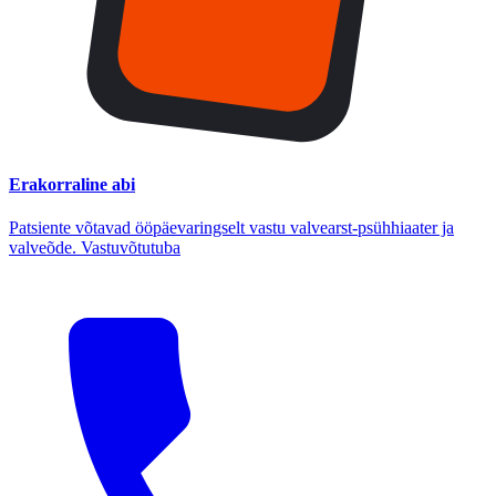
Erakorraline abi
Patsiente võtavad ööpäevaringselt vastu valvearst-psühhiaater ja
valveõde. Vastuvõtutuba