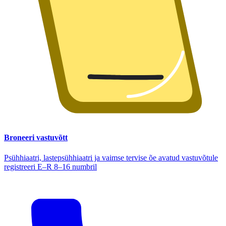
Broneeri vastuvõtt
Psühhiaatri, lastepsühhiaatri ja vaimse tervise õe avatud vastuvõtule
registreeri E–R 8–16 numbril