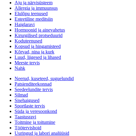
Aju ja närvisüsteem
Allergia ja immuunsus
Elulõpu teenused
Esteetiline meditsiin
Haiglaravi
Hormoonid ja ainevahetus
Kirurgilised protseduurid
Koduteenused
Kopsud ja hingamisteed
Kõrvad, nina ja kurk
Luud, liigesed ja lihased
Meeste tervis
Nahk
Neerud, kuseteed, suguelundid
Patsienditeekonnad
Seedeelundite tervis
Silmad
Sisehaigused
Sportlaste tervis
Süda ja veresoonkond
Taastusravi
Toitmine ja toitumine
Töötervishoid
Uuringud ja labori analüüsid