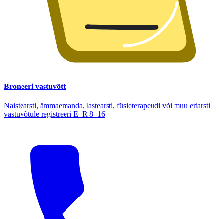
Broneeri vastuvõtt
Naistearsti, ämmaemanda, lastearsti, füsioterapeudi või muu eriarsti
vastuvõtule registreeri E–R 8–16