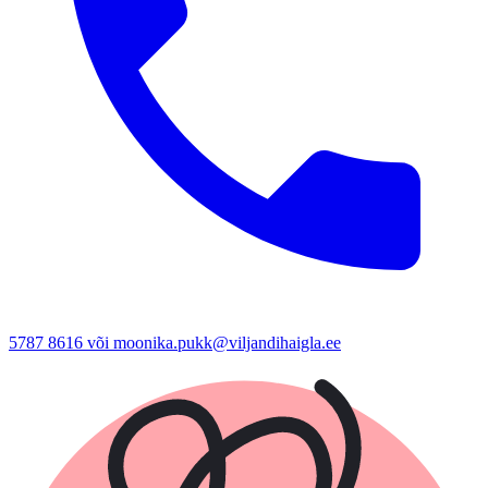
5787 8616 või moonika.pukk@viljandihaigla.ee