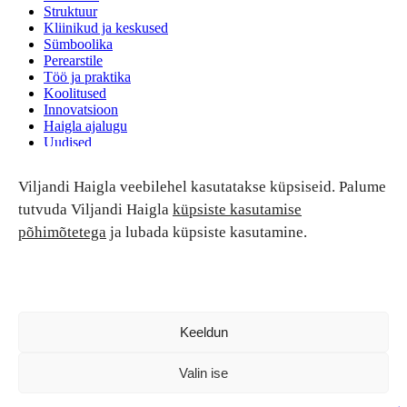
Struktuur
Kliinikud ja keskused
Sümboolika
Perearstile
Töö ja praktika
Koolitused
Innovatsioon
Haigla ajalugu
Uudised
Ruumide rent
Viljandi Haigla veebilehel kasutatakse küpsiseid. Palume
Patsiendi turvalisus ja õigused
Patsiendi õigused ja kohustused
tutvuda Viljandi Haigla
küpsiste kasutamise
Patsiendiohutus
põhimõtetega
ja lubada küpsiste kasutamine.
Patsientide nõukoda
Tagasiside
Andmekaitse
Ravivigade hüvitis
Luban kõik
Keeldun
Valin ise