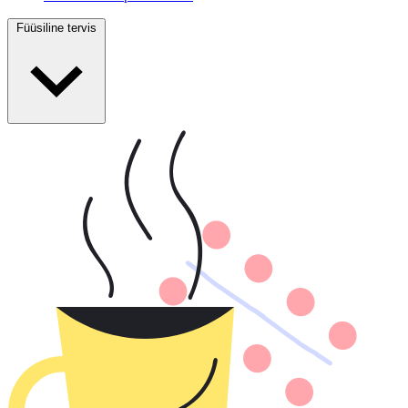
Füüsiline tervis