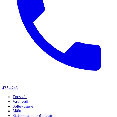
435 4248
Eneseabi
Vastuvõtt
Sõltuvusravi
Mälu
Statsionaarne psühhiaatria