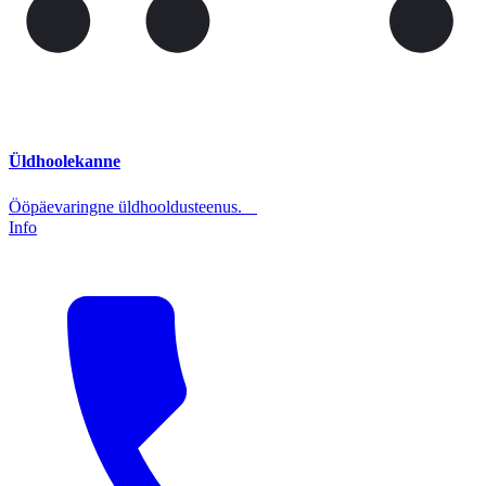
Üldhoolekanne
Ööpäevaringne üldhooldusteenus.
Info