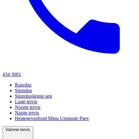
434 3001
Rasedus
Sünnitus
Sünnitusjärgne aeg
Laste tervis
Noorte tervis
Naiste tervis
Heategevusfond Minu Unistuste Päev
Vaimne tervis