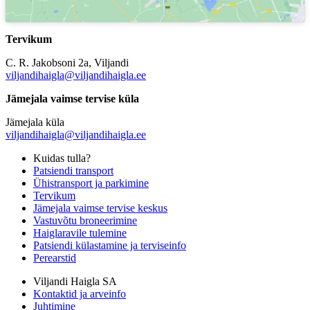
Tervikum
C. R. Jakobsoni 2a, Viljandi
viljandihaigla@viljandihaigla.ee
Jämejala vaimse tervise küla
Jämejala küla
viljandihaigla@viljandihaigla.ee
Kuidas tulla?
Patsiendi transport
Ühistransport ja parkimine
Tervikum
Jämejala vaimse tervise keskus
Vastuvõtu broneerimine
Haiglaravile tulemine
Patsiendi külastamine ja terviseinfo
Perearstid
Viljandi Haigla SA
Kontaktid ja arveinfo
Juhtimine