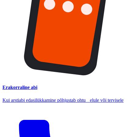
Erakorraline abi
Kui arstiabi edasilükkamine põhjustab ohtu elule või tervisele