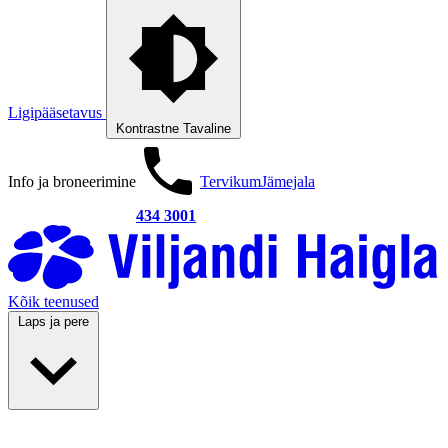
Ligipääsetavus
Kontrastne
Tavaline
Info ja broneerimine
Tervikum
Jämejala
434 3001
Kõik teenused
Laps ja pere