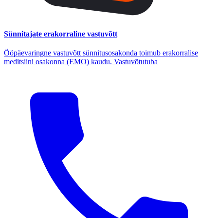
Sünnitajate erakorraline vastuvõtt
Ööpäevaringne vastuvõtt sünnitusosakonda toimub erakorralise
meditsiini osakonna (EMO) kaudu. Vastuvõtutuba