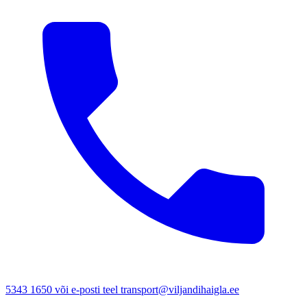
5343 1650 või e-posti teel transport@viljandihaigla.ee