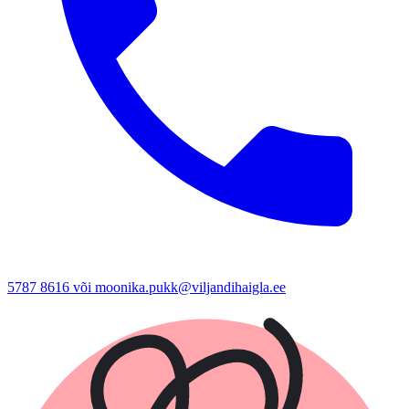
5787 8616 või moonika.pukk@viljandihaigla.ee