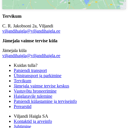
Tervikum
C. R. Jakobsoni 2a, Viljandi
viljandihaigla@viljandihaigla.ee
Jämejala vaimse tervise küla
Jämejala küla
viljandihaigla@viljandihaigla.ee
Kuidas tulla?
Patsiendi transport
Ühistransport ja parkimine
Tervikum
Jämejala vaimse tervise keskus
Vastuvõtu broneerimine
Haiglaravile tulemine
Patsiendi külastamine ja terviseinfo
Perearstid
Viljandi Haigla SA
Kontaktid ja arveinfo
Juhtimine