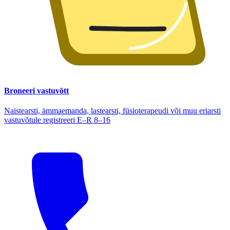
Broneeri vastuvõtt
Naistearsti, ämmaemanda, lastearsti, füsioterapeudi või muu eriarsti
vastuvõtule registreeri E–R 8–16