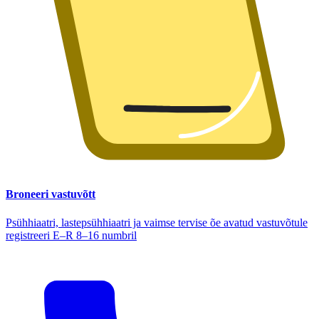
Broneeri vastuvõtt
Psühhiaatri, lastepsühhiaatri ja vaimse tervise õe avatud vastuvõtule
registreeri E–R 8–16 numbril