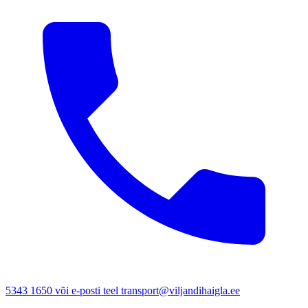
5343 1650 või e-posti teel transport@viljandihaigla.ee