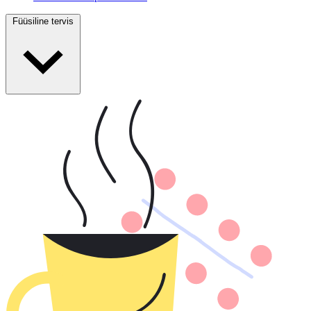
Füüsiline tervis