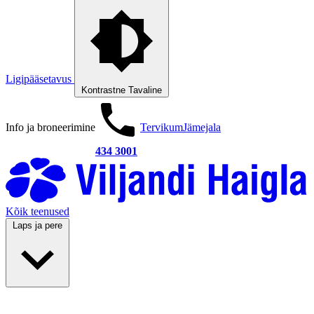
Ligipääsetavus
Kontrastne
Tavaline
Info ja broneerimine
Tervikum
Jämejala
434 3001
Kõik teenused
Laps ja pere