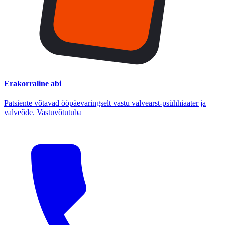
Erakorraline abi
Patsiente võtavad ööpäevaringselt vastu valvearst-psühhiaater ja
valveõde. Vastuvõtutuba