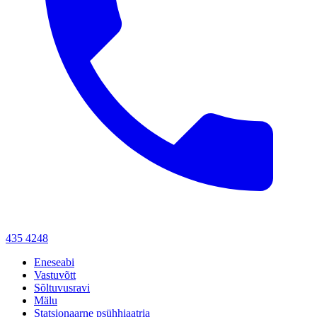
435 4248
Eneseabi
Vastuvõtt
Sõltuvusravi
Mälu
Statsionaarne psühhiaatria