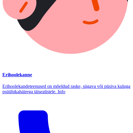
Erihoolekanne
Erihoolekandeteenused on mõeldud raske, sügava või püsiva kuluga
psüühikahäirega täisealistele. Info