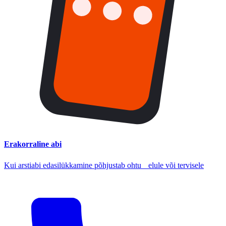
Erakorraline abi
Kui arstiabi edasilükkamine põhjustab ohtu elule või tervisele