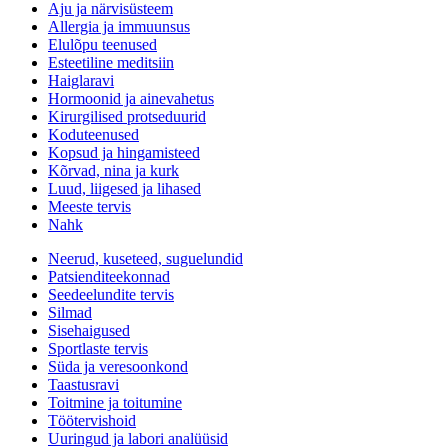
Aju ja närvisüsteem
Allergia ja immuunsus
Elulõpu teenused
Esteetiline meditsiin
Haiglaravi
Hormoonid ja ainevahetus
Kirurgilised protseduurid
Koduteenused
Kopsud ja hingamisteed
Kõrvad, nina ja kurk
Luud, liigesed ja lihased
Meeste tervis
Nahk
Neerud, kuseteed, suguelundid
Patsienditeekonnad
Seedeelundite tervis
Silmad
Sisehaigused
Sportlaste tervis
Süda ja veresoonkond
Taastusravi
Toitmine ja toitumine
Töötervishoid
Uuringud ja labori analüüsid