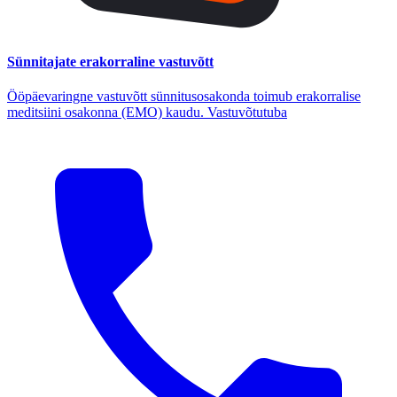
Sünnitajate erakorraline vastuvõtt
Ööpäevaringne vastuvõtt sünnitusosakonda toimub erakorralise
meditsiini osakonna (EMO) kaudu. Vastuvõtutuba