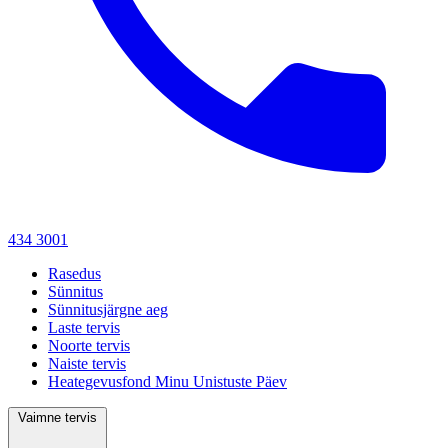
434 3001
Rasedus
Sünnitus
Sünnitusjärgne aeg
Laste tervis
Noorte tervis
Naiste tervis
Heategevusfond Minu Unistuste Päev
Vaimne tervis