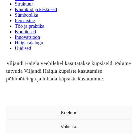
Struktuur
Kliinikud ja keskused
Sümboolika
Perearstile
Töö ja praktika
Koolitused
Innovatsioon
Haigla ajalugu
Uudised
Ruumide rent
Viljandi Haigla veebilehel kasutatakse küpsiseid. Palume
Patsiendi turvalisus ja õigused
Patsiendi õigused ja kohustused
tutvuda Viljandi Haigla
küpsiste kasutamise
Patsiendiohutus
põhimõtetega
ja lubada küpsiste kasutamine.
Patsientide nõukoda
Tagasiside
Andmekaitse
Ravivigade hüvitis
Luban kõik
Keeldun
Valin ise