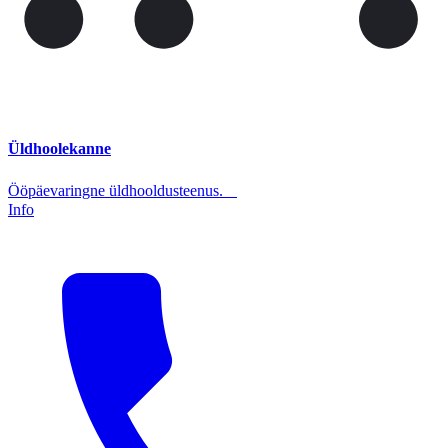
Üldhoolekanne
Ööpäevaringne üldhooldusteenus.
Info