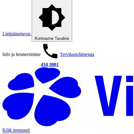
Ligipääsetavus
Kontrastne
Tavaline
Info ja broneerimine
Tervikum
Jämejala
434 3001
Kõik teenused