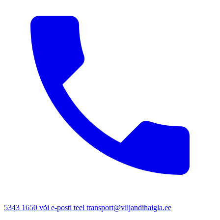
5343 1650 või e-posti teel transport@viljandihaigla.ee