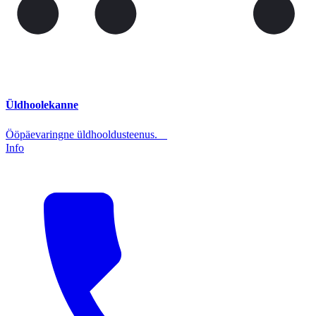
Üldhoolekanne
Ööpäevaringne üldhooldusteenus.
Info