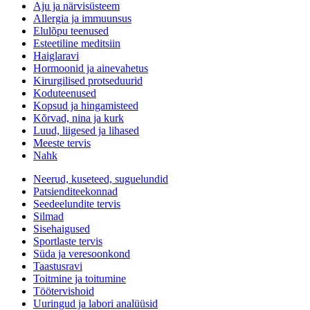
Aju ja närvisüsteem
Allergia ja immuunsus
Elulõpu teenused
Esteetiline meditsiin
Haiglaravi
Hormoonid ja ainevahetus
Kirurgilised protseduurid
Koduteenused
Kopsud ja hingamisteed
Kõrvad, nina ja kurk
Luud, liigesed ja lihased
Meeste tervis
Nahk
Neerud, kuseteed, suguelundid
Patsienditeekonnad
Seedeelundite tervis
Silmad
Sisehaigused
Sportlaste tervis
Süda ja veresoonkond
Taastusravi
Toitmine ja toitumine
Töötervishoid
Uuringud ja labori analüüsid