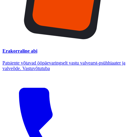
Erakorraline abi
Patsiente võtavad ööpäevaringselt vastu valvearst-psühhiaater ja
valveõde. Vastuvõtutuba