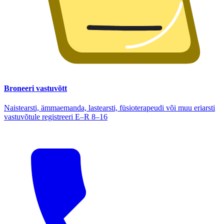
Broneeri vastuvõtt
Naistearsti, ämmaemanda, lastearsti, füsioterapeudi või muu eriarsti
vastuvõtule registreeri E–R 8–16