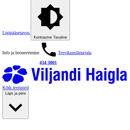
Ligipääsetavus
Kontrastne
Tavaline
Info ja broneerimine
Tervikum
Jämejala
434 3001
Kõik teenused
Laps ja pere