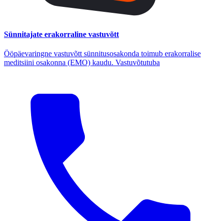
Sünnitajate erakorraline vastuvõtt
Ööpäevaringne vastuvõtt sünnitusosakonda toimub erakorralise
meditsiini osakonna (EMO) kaudu. Vastuvõtutuba