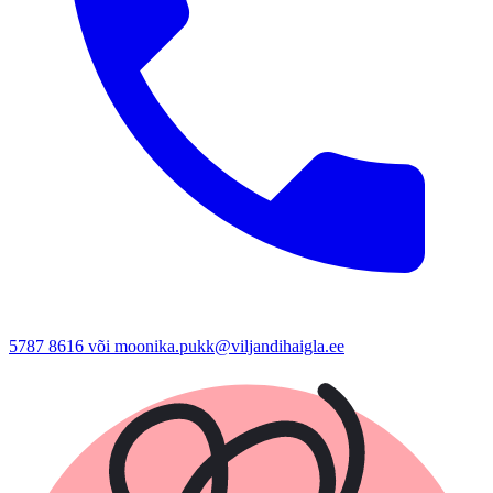
5787 8616 või moonika.pukk@viljandihaigla.ee