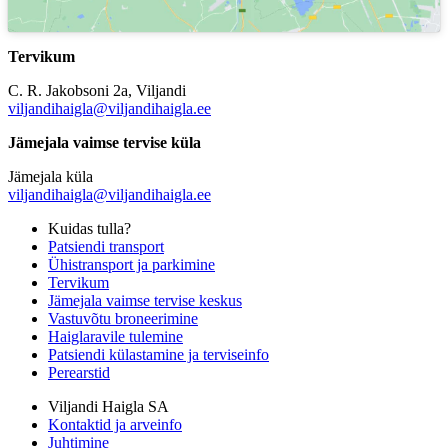
Tervikum
C. R. Jakobsoni 2a, Viljandi
viljandihaigla@viljandihaigla.ee
Jämejala vaimse tervise küla
Jämejala küla
viljandihaigla@viljandihaigla.ee
Kuidas tulla?
Patsiendi transport
Ühistransport ja parkimine
Tervikum
Jämejala vaimse tervise keskus
Vastuvõtu broneerimine
Haiglaravile tulemine
Patsiendi külastamine ja terviseinfo
Perearstid
Viljandi Haigla SA
Kontaktid ja arveinfo
Juhtimine