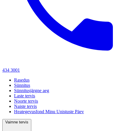
434 3001
Rasedus
Sünnitus
Sünnitusjärgne aeg
Laste tervis
Noorte tervis
Naiste tervis
Heategevusfond Minu Unistuste Päev
Vaimne tervis