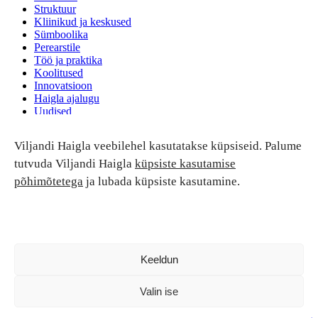
Struktuur
Kliinikud ja keskused
Sümboolika
Perearstile
Töö ja praktika
Koolitused
Innovatsioon
Haigla ajalugu
Uudised
Ruumide rent
Viljandi Haigla veebilehel kasutatakse küpsiseid. Palume
Patsiendi turvalisus ja õigused
Patsiendi õigused ja kohustused
tutvuda Viljandi Haigla
küpsiste kasutamise
Patsiendiohutus
põhimõtetega
ja lubada küpsiste kasutamine.
Patsientide nõukoda
Tagasiside
Andmekaitse
Ravivigade hüvitis
Luban kõik
Keeldun
Valin ise