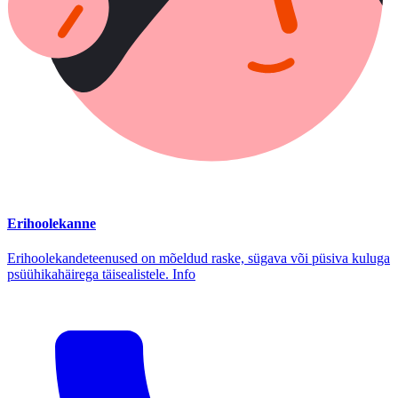
Erihoolekanne
Erihoolekandeteenused on mõeldud raske, sügava või püsiva kuluga
psüühikahäirega täisealistele. Info