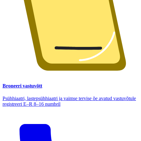
Broneeri vastuvõtt
Psühhiaatri, lastepsühhiaatri ja vaimse tervise õe avatud vastuvõtule
registreeri E–R 8–16 numbril