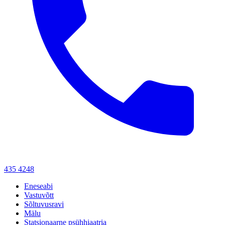
435 4248
Eneseabi
Vastuvõtt
Sõltuvusravi
Mälu
Statsionaarne psühhiaatria