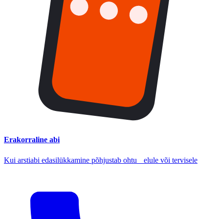
Erakorraline abi
Kui arstiabi edasilükkamine põhjustab ohtu elule või tervisele