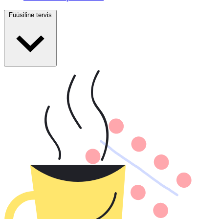
Füüsiline tervis