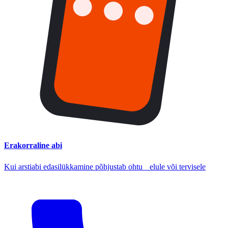
Erakorraline abi
Kui arstiabi edasilükkamine põhjustab ohtu elule või tervisele