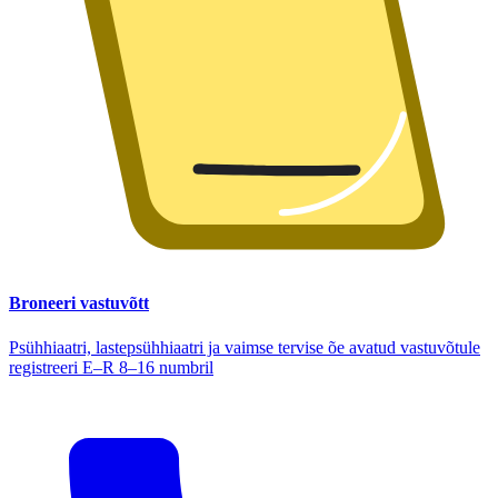
Broneeri vastuvõtt
Psühhiaatri, lastepsühhiaatri ja vaimse tervise õe avatud vastuvõtule
registreeri E–R 8–16 numbril