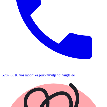
5787 8616 või moonika.pukk@viljandihaigla.ee