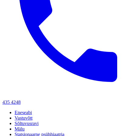
435 4248
Eneseabi
Vastuvõtt
Sõltuvusravi
Mälu
Statsionaarne psühhiaatria