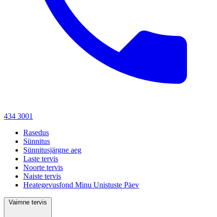
434 3001
Rasedus
Sünnitus
Sünnitusjärgne aeg
Laste tervis
Noorte tervis
Naiste tervis
Heategevusfond Minu Unistuste Päev
Vaimne tervis