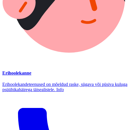
Erihoolekanne
Erihoolekandeteenused on mõeldud raske, sügava või püsiva kuluga
psüühikahäirega täisealistele. Info