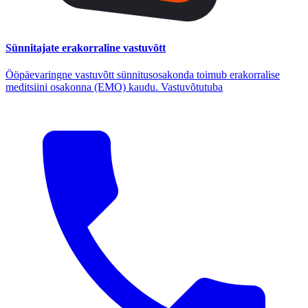
Sünnitajate erakorraline vastuvõtt
Ööpäevaringne vastuvõtt sünnitusosakonda toimub erakorralise
meditsiini osakonna (EMO) kaudu. Vastuvõtutuba