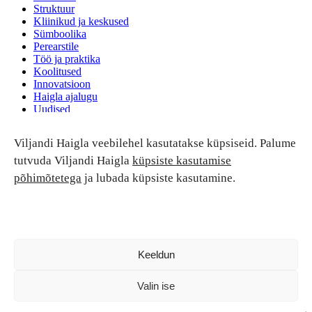
Struktuur
Kliinikud ja keskused
Sümboolika
Perearstile
Töö ja praktika
Koolitused
Innovatsioon
Haigla ajalugu
Uudised
Ruumide rent
Viljandi Haigla veebilehel kasutatakse küpsiseid. Palume
Patsiendi turvalisus ja õigused
Patsiendi õigused ja kohustused
tutvuda Viljandi Haigla
küpsiste kasutamise
Patsiendiohutus
põhimõtetega
ja lubada küpsiste kasutamine.
Patsientide nõukoda
Tagasiside
Andmekaitse
Ravivigade hüvitis
Luban kõik
Keeldun
Valin ise