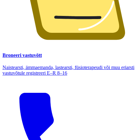
Broneeri vastuvõtt
Naistearsti, ämmaemanda, lastearsti, füsioterapeudi või muu eriarsti
vastuvõtule registreeri E–R 8–16