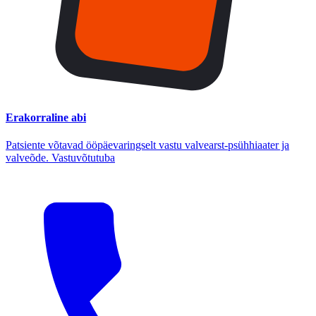
Erakorraline abi
Patsiente võtavad ööpäevaringselt vastu valvearst-psühhiaater ja
valveõde. Vastuvõtutuba