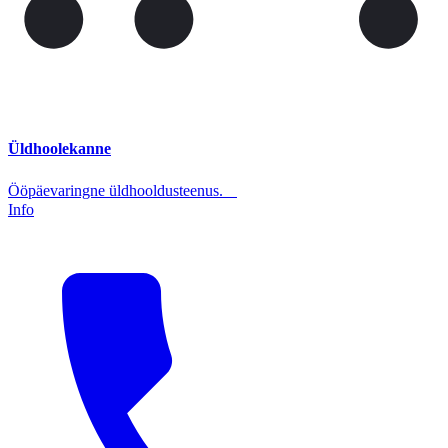
Üldhoolekanne
Ööpäevaringne üldhooldusteenus.
Info