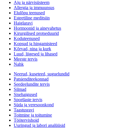
Aju ja närvisüsteem
Allergia ja immuunsus
Elulõpu teenused
Esteetiline meditsiin
Haiglaravi
Hormoonid ja ainevahetus
Kirurgilised protseduurid
Koduteenused
Kopsud ja hingamisteed
Kõrvad, nina ja kurk
Luud, liigesed ja lihased
Meeste tervis
Nahk
Neerud, kuseteed, suguelundid
Patsienditeekonnad
Seedeelundite tervis
Silmad
Sisehaigused
Sportlaste tervis
Süda ja veresoonkond
Taastusravi
Toitmine ja toitumine
Töötervishoid
Uuringud ja labori analüüsid