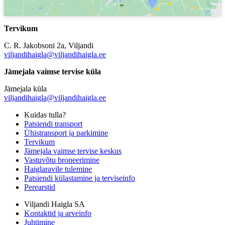
Tervikum
C. R. Jakobsoni 2a, Viljandi
viljandihaigla@viljandihaigla.ee
Jämejala vaimse tervise küla
Jämejala küla
viljandihaigla@viljandihaigla.ee
Kuidas tulla?
Patsiendi transport
Ühistransport ja parkimine
Tervikum
Jämejala vaimse tervise keskus
Vastuvõtu broneerimine
Haiglaravile tulemine
Patsiendi külastamine ja terviseinfo
Perearstid
Viljandi Haigla SA
Kontaktid ja arveinfo
Juhtimine