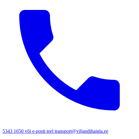
5343 1650 või e-posti teel transport@viljandihaigla.ee