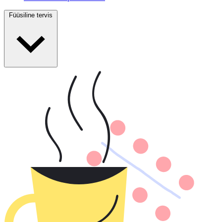
Füüsiline tervis