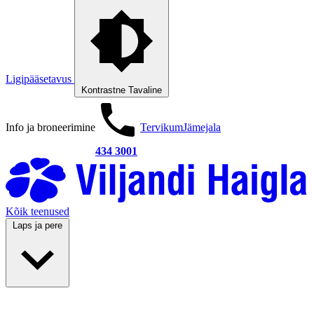
Ligipääsetavus
Kontrastne
Tavaline
Info ja broneerimine
Tervikum
Jämejala
434 3001
Kõik teenused
Laps ja pere