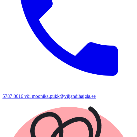
5787 8616 või moonika.pukk@viljandihaigla.ee