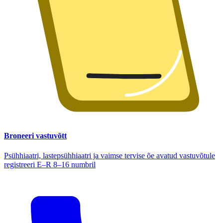
Broneeri vastuvõtt
Psühhiaatri, lastepsühhiaatri ja vaimse tervise õe avatud vastuvõtule
registreeri E–R 8–16 numbril