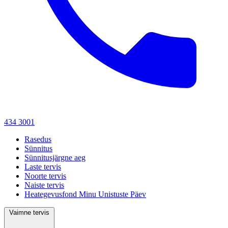
434 3001
Rasedus
Sünnitus
Sünnitusjärgne aeg
Laste tervis
Noorte tervis
Naiste tervis
Heategevusfond Minu Unistuste Päev
Vaimne tervis