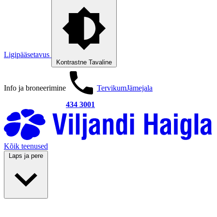
Ligipääsetavus
Kontrastne
Tavaline
Info ja broneerimine
Tervikum
Jämejala
434 3001
Kõik teenused
Laps ja pere