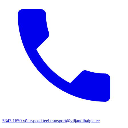
5343 1650 või e-posti teel transport@viljandihaigla.ee