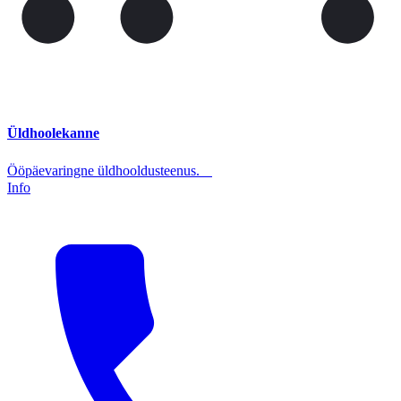
Üldhoolekanne
Ööpäevaringne üldhooldusteenus.
Info