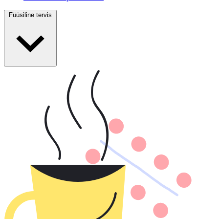
Füüsiline tervis