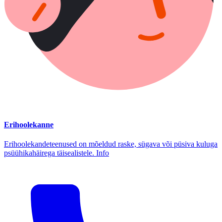
Erihoolekanne
Erihoolekandeteenused on mõeldud raske, sügava või püsiva kuluga
psüühikahäirega täisealistele. Info