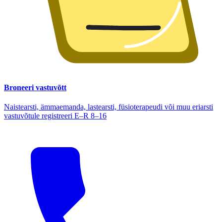
Broneeri vastuvõtt
Naistearsti, ämmaemanda, lastearsti, füsioterapeudi või muu eriarsti
vastuvõtule registreeri E–R 8–16