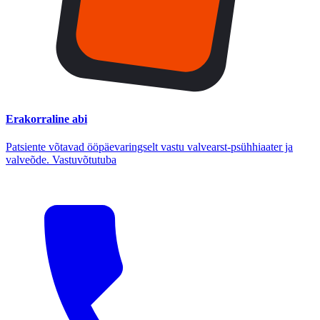
Erakorraline abi
Patsiente võtavad ööpäevaringselt vastu valvearst-psühhiaater ja
valveõde. Vastuvõtutuba