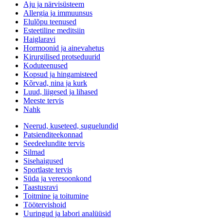
Aju ja närvisüsteem
Allergia ja immuunsus
Elulõpu teenused
Esteetiline meditsiin
Haiglaravi
Hormoonid ja ainevahetus
Kirurgilised protseduurid
Koduteenused
Kopsud ja hingamisteed
Kõrvad, nina ja kurk
Luud, liigesed ja lihased
Meeste tervis
Nahk
Neerud, kuseteed, suguelundid
Patsienditeekonnad
Seedeelundite tervis
Silmad
Sisehaigused
Sportlaste tervis
Süda ja veresoonkond
Taastusravi
Toitmine ja toitumine
Töötervishoid
Uuringud ja labori analüüsid