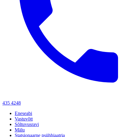
435 4248
Eneseabi
Vastuvõtt
Sõltuvusravi
Mälu
Statsionaarne psühhiaatria