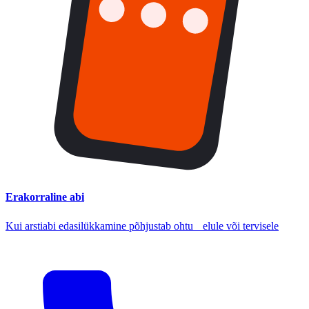
Erakorraline abi
Kui arstiabi edasilükkamine põhjustab ohtu elule või tervisele