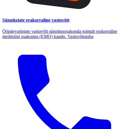
Sünnitajate erakorraline vastuvõtt
Ööpäevaringne vastuvõtt sünnitusosakonda toimub erakorralise
meditsiini osakonna (EMO) kaudu. Vastuvõtutuba