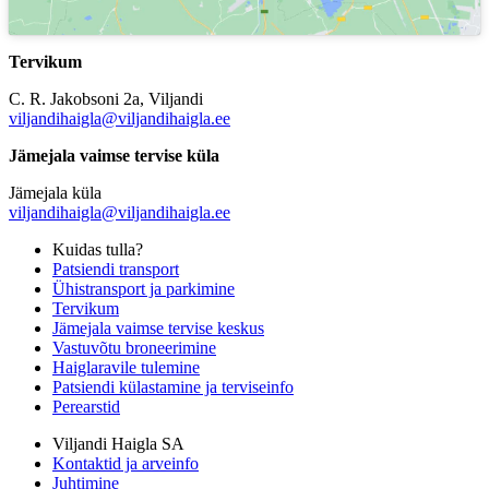
Tervikum
C. R. Jakobsoni 2a, Viljandi
viljandihaigla@viljandihaigla.ee
Jämejala vaimse tervise küla
Jämejala küla
viljandihaigla@viljandihaigla.ee
Kuidas tulla?
Patsiendi transport
Ühistransport ja parkimine
Tervikum
Jämejala vaimse tervise keskus
Vastuvõtu broneerimine
Haiglaravile tulemine
Patsiendi külastamine ja terviseinfo
Perearstid
Viljandi Haigla SA
Kontaktid ja arveinfo
Juhtimine