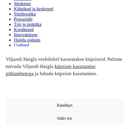
Struktuur
Kliinikud ja keskused
Sümboolika
Perearstile
Töö ja praktika
Koolitused
Innovatsioon
Haigla ajalugu
Uudised
Ruumide rent
Viljandi Haigla veebilehel kasutatakse küpsiseid. Palume
Patsiendi turvalisus ja õigused
Patsiendi õigused ja kohustused
tutvuda Viljandi Haigla
küpsiste kasutamise
Patsiendiohutus
põhimõtetega
ja lubada küpsiste kasutamine.
Patsientide nõukoda
Tagasiside
Andmekaitse
Ravivigade hüvitis
Luban kõik
Keeldun
Valin ise