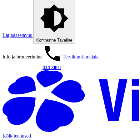
Ligipääsetavus
Kontrastne
Tavaline
Info ja broneerimine
Tervikum
Jämejala
434 3001
Kõik teenused