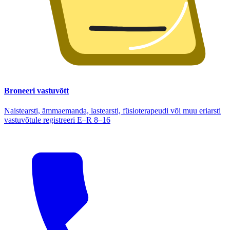
Broneeri vastuvõtt
Naistearsti, ämmaemanda, lastearsti, füsioterapeudi või muu eriarsti
vastuvõtule registreeri E–R 8–16