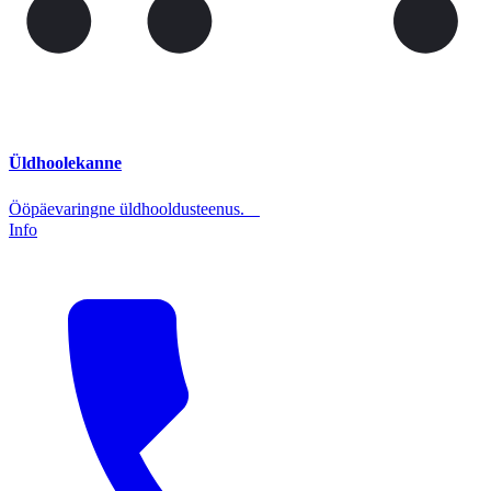
Üldhoolekanne
Ööpäevaringne üldhooldusteenus.
Info