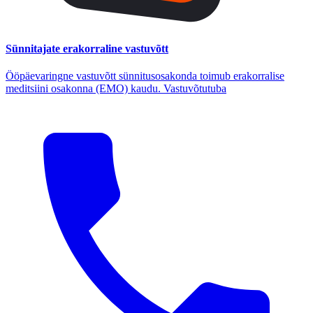
Sünnitajate erakorraline vastuvõtt
Ööpäevaringne vastuvõtt sünnitusosakonda toimub erakorralise
meditsiini osakonna (EMO) kaudu. Vastuvõtutuba