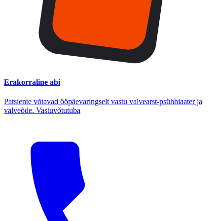
Erakorraline abi
Patsiente võtavad ööpäevaringselt vastu valvearst-psühhiaater ja
valveõde. Vastuvõtutuba