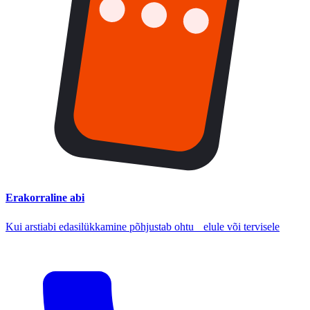
Erakorraline abi
Kui arstiabi edasilükkamine põhjustab ohtu elule või tervisele