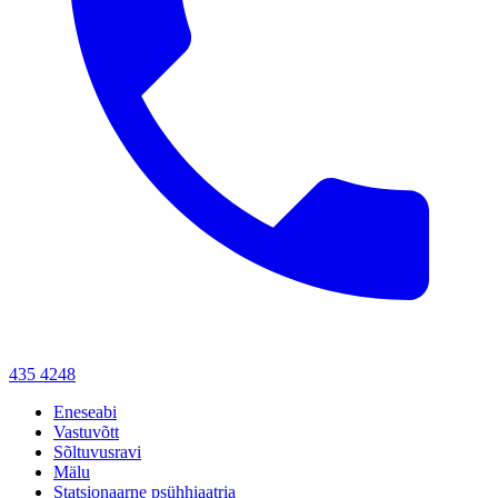
435 4248
Eneseabi
Vastuvõtt
Sõltuvusravi
Mälu
Statsionaarne psühhiaatria