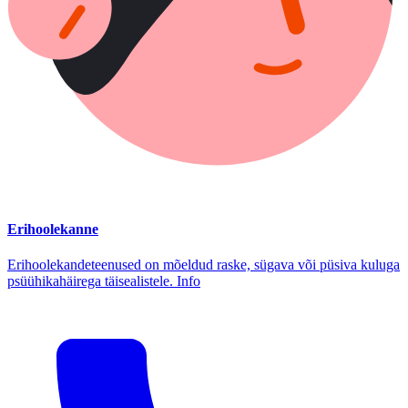
Erihoolekanne
Erihoolekandeteenused on mõeldud raske, sügava või püsiva kuluga
psüühikahäirega täisealistele. Info