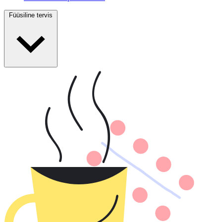
Füüsiline tervis