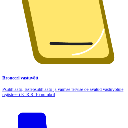
Broneeri vastuvõtt
Psühhiaatri, lastepsühhiaatri ja vaimse tervise õe avatud vastuvõtule
registreeri E–R 8–16 numbril