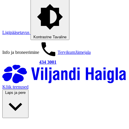
Ligipääsetavus
Kontrastne
Tavaline
Info ja broneerimine
Tervikum
Jämejala
434 3001
Kõik teenused
Laps ja pere