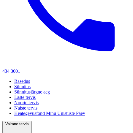
434 3001
Rasedus
Sünnitus
Sünnitusjärgne aeg
Laste tervis
Noorte tervis
Naiste tervis
Heategevusfond Minu Unistuste Päev
Vaimne tervis