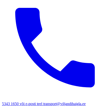
5343 1650 või e-posti teel transport@viljandihaigla.ee