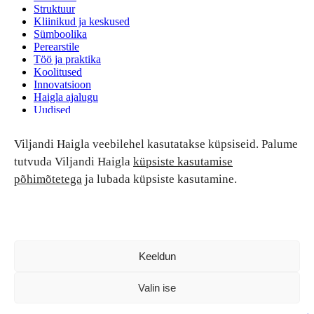
Struktuur
Kliinikud ja keskused
Sümboolika
Perearstile
Töö ja praktika
Koolitused
Innovatsioon
Haigla ajalugu
Uudised
Ruumide rent
Viljandi Haigla veebilehel kasutatakse küpsiseid. Palume
Patsiendi turvalisus ja õigused
Patsiendi õigused ja kohustused
tutvuda Viljandi Haigla
küpsiste kasutamise
Patsiendiohutus
põhimõtetega
ja lubada küpsiste kasutamine.
Patsientide nõukoda
Tagasiside
Andmekaitse
Ravivigade hüvitis
Luban kõik
Keeldun
Valin ise