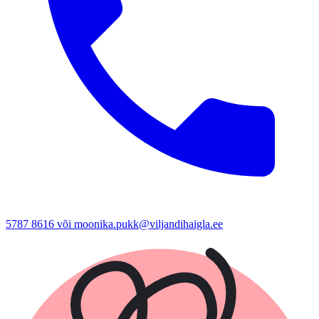
5787 8616 või moonika.pukk@viljandihaigla.ee