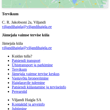
Tervikum
C. R. Jakobsoni 2a, Viljandi
viljandihaigla@viljandihaigla.ee
Jämejala vaimse tervise küla
Jämejala küla
viljandihaigla@viljandihaigla.ee
Kuidas tulla?
Patsiendi transport
Ühistransport ja parkimine
Tervikum
Jämejala vaimse tervise keskus
Vastuvõtu broneerimine
Haiglaravile tulemine
Patsiendi külastamine ja terviseinfo
Perearstid
Viljandi Haigla SA
Kontaktid ja arveinfo
Juhtimine