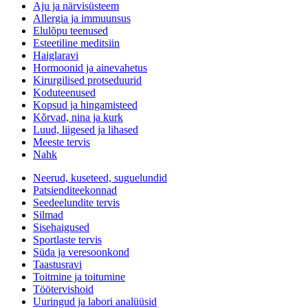
Aju ja närvisüsteem
Allergia ja immuunsus
Elulõpu teenused
Esteetiline meditsiin
Haiglaravi
Hormoonid ja ainevahetus
Kirurgilised protseduurid
Koduteenused
Kopsud ja hingamisteed
Kõrvad, nina ja kurk
Luud, liigesed ja lihased
Meeste tervis
Nahk
Neerud, kuseteed, suguelundid
Patsienditeekonnad
Seedeelundite tervis
Silmad
Sisehaigused
Sportlaste tervis
Süda ja veresoonkond
Taastusravi
Toitmine ja toitumine
Töötervishoid
Uuringud ja labori analüüsid