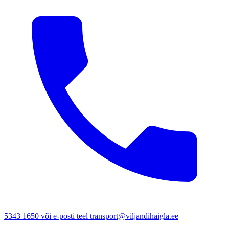
5343 1650 või e-posti teel transport@viljandihaigla.ee