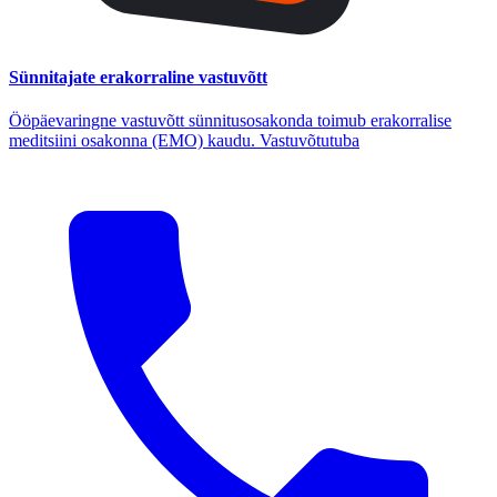
Sünnitajate erakorraline vastuvõtt
Ööpäevaringne vastuvõtt sünnitusosakonda toimub erakorralise
meditsiini osakonna (EMO) kaudu. Vastuvõtutuba