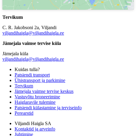
Tervikum
C. R. Jakobsoni 2a, Viljandi
viljandihaigla@viljandihaigla.ee
Jämejala vaimse tervise küla
Jämejala küla
viljandihaigla@viljandihaigla.ee
Kuidas tulla?
Patsiendi transport
Ühistransport ja parkimine
Tervikum
Jämejala vaimse tervise keskus
Vastuvõtu broneerimine
Haiglaravile tulemine
Patsiendi külastamine ja terviseinfo
Perearstid
Viljandi Haigla SA
Kontaktid ja arveinfo
Juhtimine