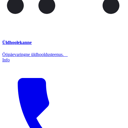
Üldhoolekanne
Ööpäevaringne üldhooldusteenus.
Info