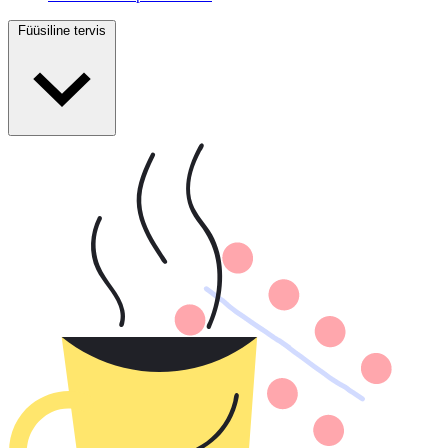
Füüsiline tervis