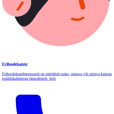
Erihoolekanne
Erihoolekandeteenused on mõeldud raske, sügava või püsiva kuluga
psüühikahäirega täisealistele. Info