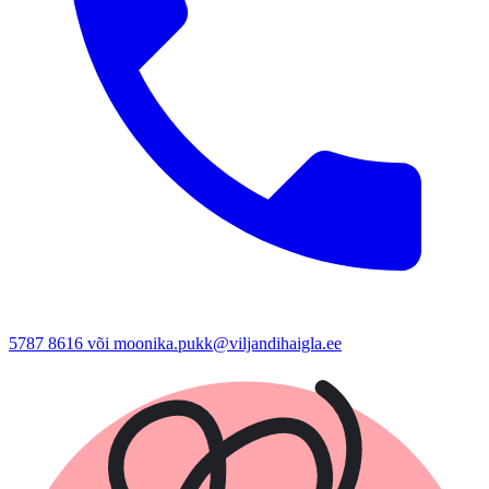
5787 8616 või moonika.pukk@viljandihaigla.ee