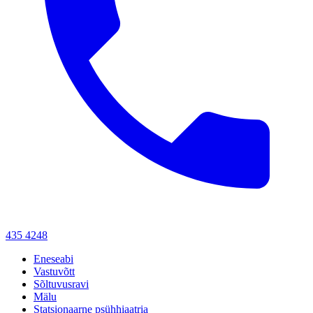
435 4248
Eneseabi
Vastuvõtt
Sõltuvusravi
Mälu
Statsionaarne psühhiaatria