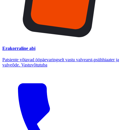
Erakorraline abi
Patsiente võtavad ööpäevaringselt vastu valvearst-psühhiaater ja
valveõde. Vastuvõtutuba