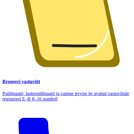
Broneeri vastuvõtt
Psühhiaatri, lastepsühhiaatri ja vaimse tervise õe avatud vastuvõtule
registreeri E–R 8–16 numbril