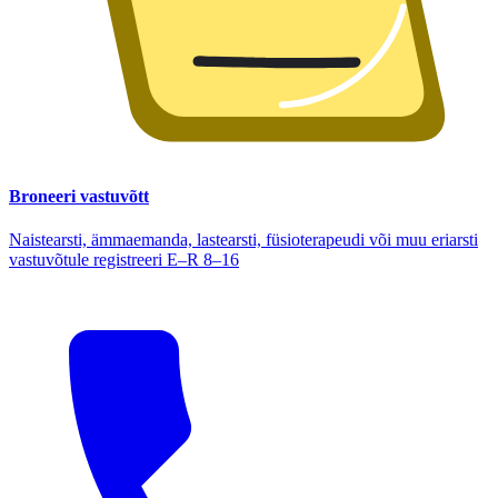
Broneeri vastuvõtt
Naistearsti, ämmaemanda, lastearsti, füsioterapeudi või muu eriarsti
vastuvõtule registreeri E–R 8–16