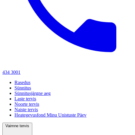
434 3001
Rasedus
Sünnitus
Sünnitusjärgne aeg
Laste tervis
Noorte tervis
Naiste tervis
Heategevusfond Minu Unistuste Päev
Vaimne tervis