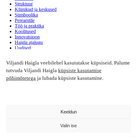
Struktuur
Kliinikud ja keskused
Sümboolika
Perearstile
Töö ja praktika
Koolitused
Innovatsioon
Haigla ajalugu
Uudised
Ruumide rent
Viljandi Haigla veebilehel kasutatakse küpsiseid. Palume
Patsiendi turvalisus ja õigused
Patsiendi õigused ja kohustused
tutvuda Viljandi Haigla
küpsiste kasutamise
Patsiendiohutus
põhimõtetega
ja lubada küpsiste kasutamine.
Patsientide nõukoda
Tagasiside
Andmekaitse
Ravivigade hüvitis
Luban kõik
Keeldun
Valin ise