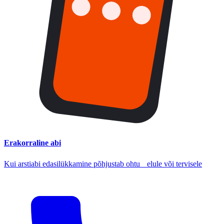
Erakorraline abi
Kui arstiabi edasilükkamine põhjustab ohtu elule või tervisele