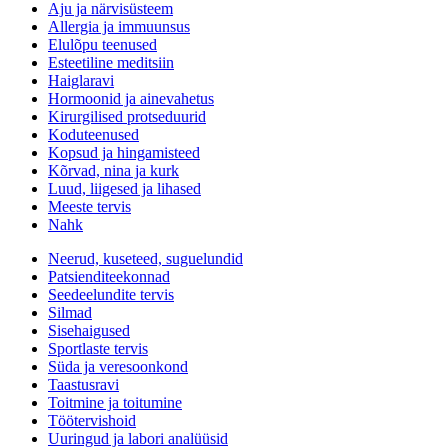
Aju ja närvisüsteem
Allergia ja immuunsus
Elulõpu teenused
Esteetiline meditsiin
Haiglaravi
Hormoonid ja ainevahetus
Kirurgilised protseduurid
Koduteenused
Kopsud ja hingamisteed
Kõrvad, nina ja kurk
Luud, liigesed ja lihased
Meeste tervis
Nahk
Neerud, kuseteed, suguelundid
Patsienditeekonnad
Seedeelundite tervis
Silmad
Sisehaigused
Sportlaste tervis
Süda ja veresoonkond
Taastusravi
Toitmine ja toitumine
Töötervishoid
Uuringud ja labori analüüsid