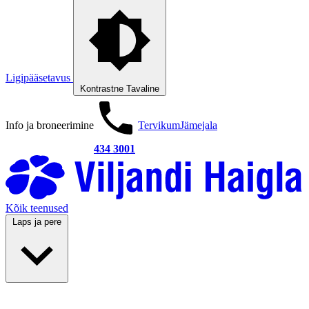
Ligipääsetavus
Kontrastne
Tavaline
Info ja broneerimine
Tervikum
Jämejala
434 3001
Kõik teenused
Laps ja pere