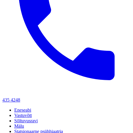
435 4248
Eneseabi
Vastuvõtt
Sõltuvusravi
Mälu
Statsionaarne psühhiaatria