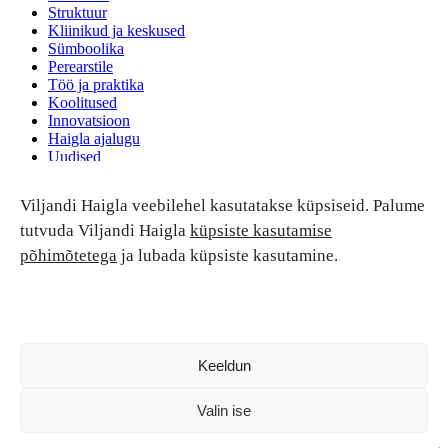
Struktuur
Kliinikud ja keskused
Sümboolika
Perearstile
Töö ja praktika
Koolitused
Innovatsioon
Haigla ajalugu
Uudised
Ruumide rent
Viljandi Haigla veebilehel kasutatakse küpsiseid. Palume
Patsiendi turvalisus ja õigused
Patsiendi õigused ja kohustused
tutvuda Viljandi Haigla
küpsiste kasutamise
Patsiendiohutus
põhimõtetega
ja lubada küpsiste kasutamine.
Patsientide nõukoda
Tagasiside
Andmekaitse
Ravivigade hüvitis
Luban kõik
Keeldun
Valin ise