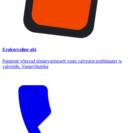
Erakorraline abi
Patsiente võtavad ööpäevaringselt vastu valvearst-psühhiaater ja
valveõde. Vastuvõtutuba