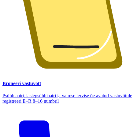
Broneeri vastuvõtt
Psühhiaatri, lastepsühhiaatri ja vaimse tervise õe avatud vastuvõtule
registreeri E–R 8–16 numbril