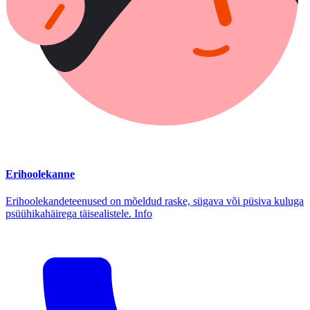
Erihoolekanne
Erihoolekandeteenused on mõeldud raske, sügava või püsiva kuluga
psüühikahäirega täisealistele. Info