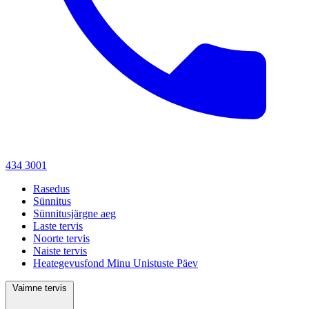
434 3001
Rasedus
Sünnitus
Sünnitusjärgne aeg
Laste tervis
Noorte tervis
Naiste tervis
Heategevusfond Minu Unistuste Päev
Vaimne tervis