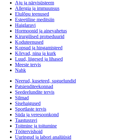
Aju ja närvisüsteem
Allergia ja immuunsus
Elulõpu teenused
Esteetiline meditsiin
Haiglaravi
Hormoonid ja ainevahetus
Kirurgilised protseduurid
Koduteenused
Kopsud ja hingamisteed
Kõrvad, nina ja kurk
Luud, liigesed ja lihased
Meeste tervis
Nahk
Neerud, kuseteed, suguelundid
Patsienditeekonnad
Seedeelundite tervis
Silmad
Sisehaigused
Sportlaste tervis
Süda ja veresoonkond
Taastusravi
Toitmine ja toitumine
Töötervishoid
Uuringud ja labori analüüsid