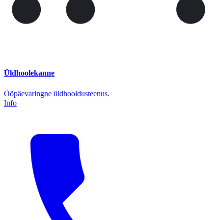
Üldhoolekanne
Ööpäevaringne üldhooldusteenus.
Info