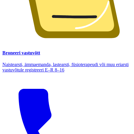
Broneeri vastuvõtt
Naistearsti, ämmaemanda, lastearsti, füsioterapeudi või muu eriarsti
vastuvõtule registreeri E–R 8–16