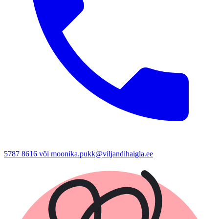
5787 8616 või moonika.pukk@viljandihaigla.ee