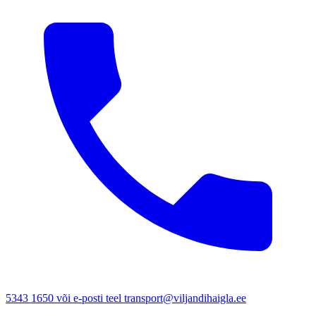
5343 1650 või e-posti teel transport@viljandihaigla.ee