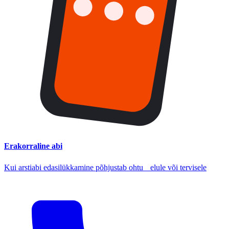
Erakorraline abi
Kui arstiabi edasilükkamine põhjustab ohtu elule või tervisele