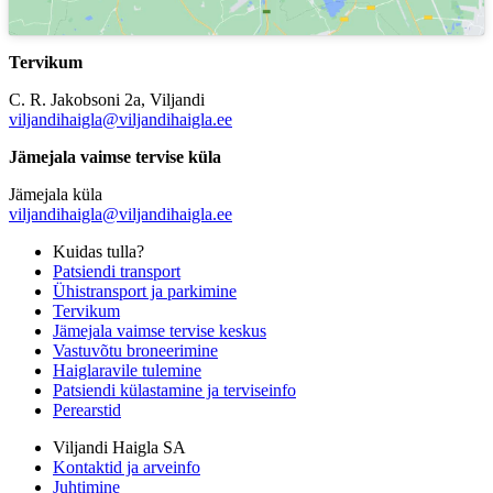
Tervikum
C. R. Jakobsoni 2a, Viljandi
viljandihaigla@viljandihaigla.ee
Jämejala vaimse tervise küla
Jämejala küla
viljandihaigla@viljandihaigla.ee
Kuidas tulla?
Patsiendi transport
Ühistransport ja parkimine
Tervikum
Jämejala vaimse tervise keskus
Vastuvõtu broneerimine
Haiglaravile tulemine
Patsiendi külastamine ja terviseinfo
Perearstid
Viljandi Haigla SA
Kontaktid ja arveinfo
Juhtimine