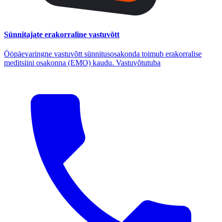
Sünnitajate erakorraline vastuvõtt
Ööpäevaringne vastuvõtt sünnitusosakonda toimub erakorralise
meditsiini osakonna (EMO) kaudu. Vastuvõtutuba