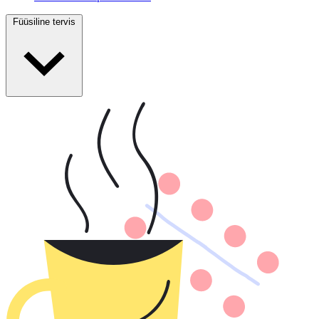
Füüsiline tervis