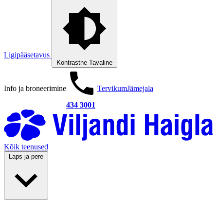
Ligipääsetavus
Kontrastne
Tavaline
Info ja broneerimine
Tervikum
Jämejala
434 3001
Kõik teenused
Laps ja pere