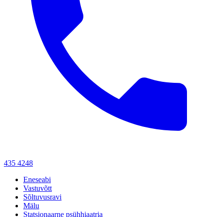
435 4248
Eneseabi
Vastuvõtt
Sõltuvusravi
Mälu
Statsionaarne psühhiaatria