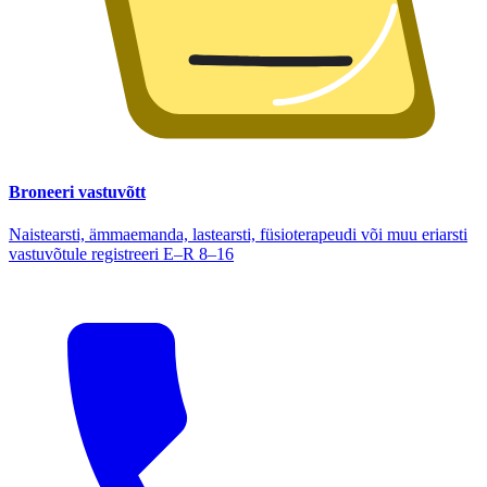
Broneeri vastuvõtt
Naistearsti, ämmaemanda, lastearsti, füsioterapeudi või muu eriarsti
vastuvõtule registreeri E–R 8–16