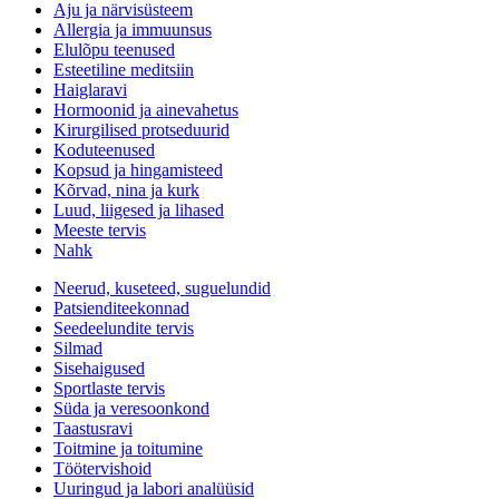
Aju ja närvisüsteem
Allergia ja immuunsus
Elulõpu teenused
Esteetiline meditsiin
Haiglaravi
Hormoonid ja ainevahetus
Kirurgilised protseduurid
Koduteenused
Kopsud ja hingamisteed
Kõrvad, nina ja kurk
Luud, liigesed ja lihased
Meeste tervis
Nahk
Neerud, kuseteed, suguelundid
Patsienditeekonnad
Seedeelundite tervis
Silmad
Sisehaigused
Sportlaste tervis
Süda ja veresoonkond
Taastusravi
Toitmine ja toitumine
Töötervishoid
Uuringud ja labori analüüsid