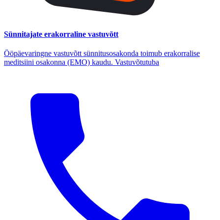
Sünnitajate erakorraline vastuvõtt
Ööpäevaringne vastuvõtt sünnitusosakonda toimub erakorralise
meditsiini osakonna (EMO) kaudu. Vastuvõtutuba