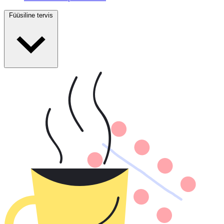
Füüsiline tervis