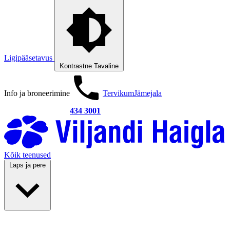
Ligipääsetavus
Kontrastne
Tavaline
Info ja broneerimine
Tervikum
Jämejala
434 3001
Kõik teenused
Laps ja pere