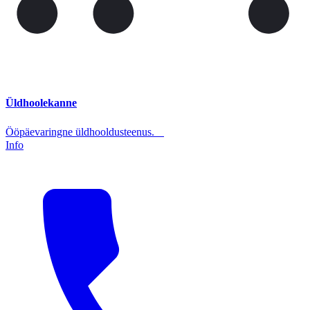
Üldhoolekanne
Ööpäevaringne üldhooldusteenus.
Info