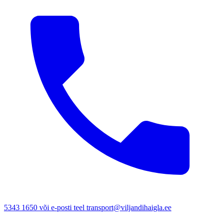
5343 1650 või e-posti teel transport@viljandihaigla.ee