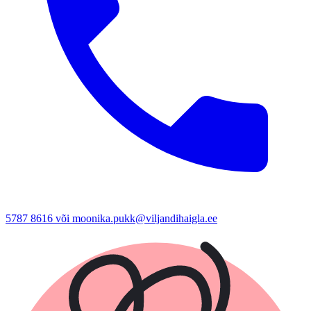
5787 8616 või moonika.pukk@viljandihaigla.ee