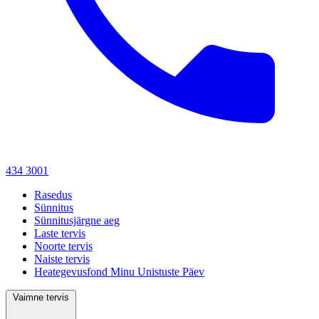
434 3001
Rasedus
Sünnitus
Sünnitusjärgne aeg
Laste tervis
Noorte tervis
Naiste tervis
Heategevusfond Minu Unistuste Päev
Vaimne tervis