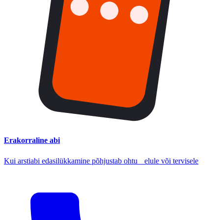
Erakorraline abi
Kui arstiabi edasilükkamine põhjustab ohtu elule või tervisele