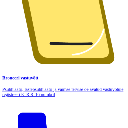
Broneeri vastuvõtt
Psühhiaatri, lastepsühhiaatri ja vaimse tervise õe avatud vastuvõtule
registreeri E–R 8–16 numbril