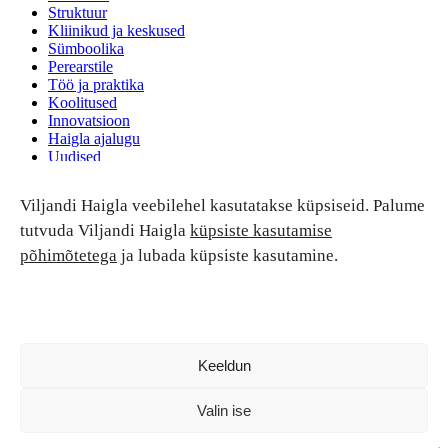
Struktuur
Kliinikud ja keskused
Sümboolika
Perearstile
Töö ja praktika
Koolitused
Innovatsioon
Haigla ajalugu
Uudised
Ruumide rent
Viljandi Haigla veebilehel kasutatakse küpsiseid. Palume
Patsiendi turvalisus ja õigused
Patsiendi õigused ja kohustused
tutvuda Viljandi Haigla
küpsiste kasutamise
Patsiendiohutus
põhimõtetega
ja lubada küpsiste kasutamine.
Patsientide nõukoda
Tagasiside
Andmekaitse
Ravivigade hüvitis
Luban kõik
Keeldun
Valin ise