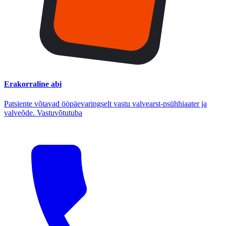
Erakorraline abi
Patsiente võtavad ööpäevaringselt vastu valvearst-psühhiaater ja
valveõde. Vastuvõtutuba