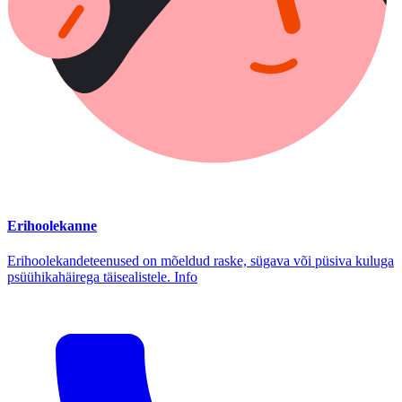
Erihoolekanne
Erihoolekandeteenused on mõeldud raske, sügava või püsiva kuluga
psüühikahäirega täisealistele. Info