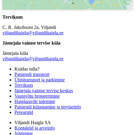
Tervikum
C. R. Jakobsoni 2a, Viljandi
viljandihaigla@viljandihaigla.ee
Jämejala vaimse tervise küla
Jämejala küla
viljandihaigla@viljandihaigla.ee
Kuidas tulla?
Patsiendi transport
Ühistransport ja parkimine
Tervikum
Jämejala vaimse tervise keskus
Vastuvõtu broneerimine
Haiglaravile tulemine
Patsiendi külastamine ja terviseinfo
Perearstid
Viljandi Haigla SA
Kontaktid ja arveinfo
Juhtimine