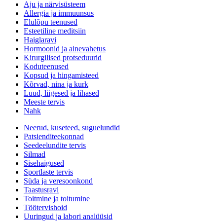
Aju ja närvisüsteem
Allergia ja immuunsus
Elulõpu teenused
Esteetiline meditsiin
Haiglaravi
Hormoonid ja ainevahetus
Kirurgilised protseduurid
Koduteenused
Kopsud ja hingamisteed
Kõrvad, nina ja kurk
Luud, liigesed ja lihased
Meeste tervis
Nahk
Neerud, kuseteed, suguelundid
Patsienditeekonnad
Seedeelundite tervis
Silmad
Sisehaigused
Sportlaste tervis
Süda ja veresoonkond
Taastusravi
Toitmine ja toitumine
Töötervishoid
Uuringud ja labori analüüsid