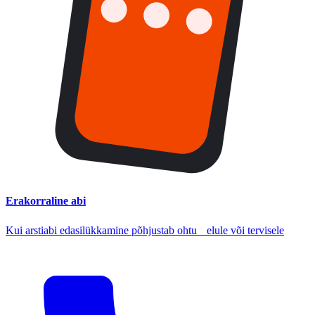
Erakorraline abi
Kui arstiabi edasilükkamine põhjustab ohtu elule või tervisele