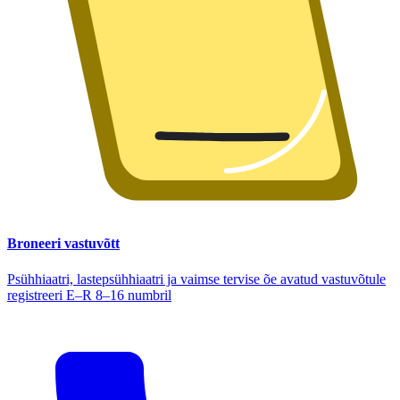
Broneeri vastuvõtt
Psühhiaatri, lastepsühhiaatri ja vaimse tervise õe avatud vastuvõtule
registreeri E–R 8–16 numbril