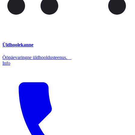
Üldhoolekanne
Ööpäevaringne üldhooldusteenus.
Info