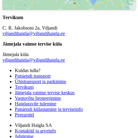
Tervikum
C. R. Jakobsoni 2a, Viljandi
viljandihaigla@viljandihaigla.ee
Jämejala vaimse tervise küla
Jämejala küla
viljandihaigla@viljandihaigla.ee
Kuidas tulla?
Patsiendi transport
Ühistransport ja parkimine
Tervikum
Jämejala vaimse tervise keskus
Vastuvõtu broneerimine
Haiglaravile tulemine
Patsiendi külastamine ja terviseinfo
Perearstid
Viljandi Haigla SA
Kontaktid ja arveinfo
Juhtimine