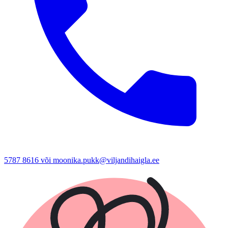
5787 8616 või moonika.pukk@viljandihaigla.ee