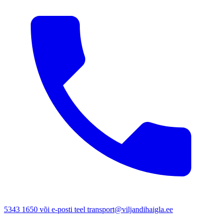
5343 1650 või e-posti teel transport@viljandihaigla.ee