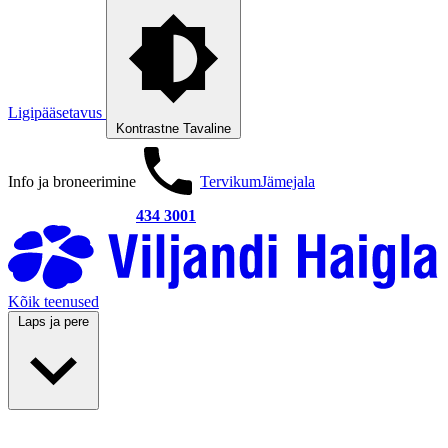
Ligipääsetavus
Kontrastne
Tavaline
Info ja broneerimine
Tervikum
Jämejala
434 3001
Kõik teenused
Laps ja pere