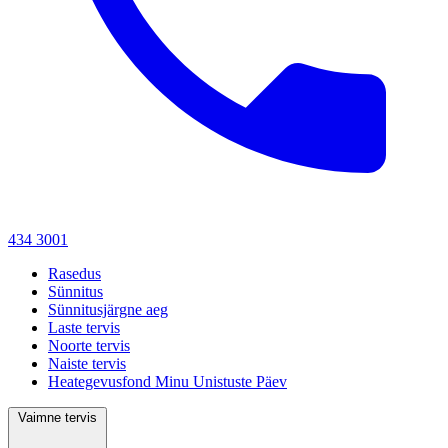
434 3001
Rasedus
Sünnitus
Sünnitusjärgne aeg
Laste tervis
Noorte tervis
Naiste tervis
Heategevusfond Minu Unistuste Päev
Vaimne tervis