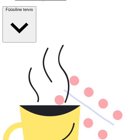
Füüsiline tervis