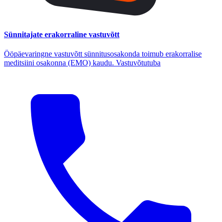
Sünnitajate erakorraline vastuvõtt
Ööpäevaringne vastuvõtt sünnitusosakonda toimub erakorralise
meditsiini osakonna (EMO) kaudu. Vastuvõtutuba