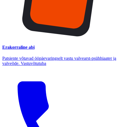
Erakorraline abi
Patsiente võtavad ööpäevaringselt vastu valvearst-psühhiaater ja
valveõde. Vastuvõtutuba