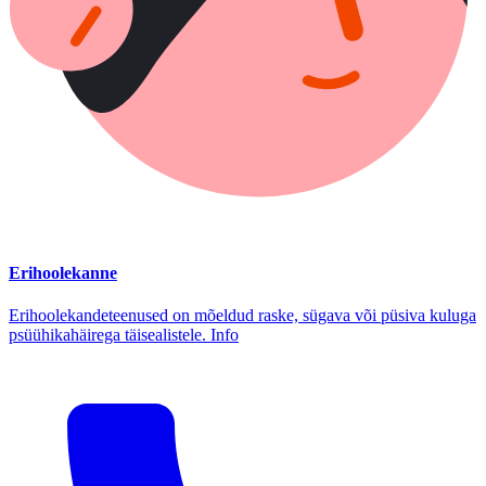
Erihoolekanne
Erihoolekandeteenused on mõeldud raske, sügava või püsiva kuluga
psüühikahäirega täisealistele. Info