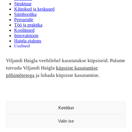
Struktuur
Kliinikud ja keskused
Sümboolika
Perearstile
Töö ja praktika
Koolitused
Innovatsioon
Haigla ajalugu
Uudised
Ruumide rent
Viljandi Haigla veebilehel kasutatakse küpsiseid. Palume
Patsiendi turvalisus ja õigused
Patsiendi õigused ja kohustused
tutvuda Viljandi Haigla
küpsiste kasutamise
Patsiendiohutus
põhimõtetega
ja lubada küpsiste kasutamine.
Patsientide nõukoda
Tagasiside
Andmekaitse
Ravivigade hüvitis
Luban kõik
Keeldun
Valin ise