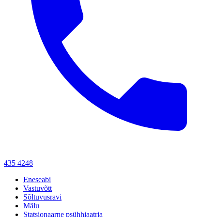
435 4248
Eneseabi
Vastuvõtt
Sõltuvusravi
Mälu
Statsionaarne psühhiaatria