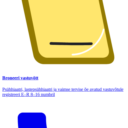
Broneeri vastuvõtt
Psühhiaatri, lastepsühhiaatri ja vaimse tervise õe avatud vastuvõtule
registreeri E–R 8–16 numbril