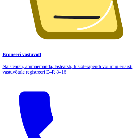
Broneeri vastuvõtt
Naistearsti, ämmaemanda, lastearsti, füsioterapeudi või muu eriarsti
vastuvõtule registreeri E–R 8–16