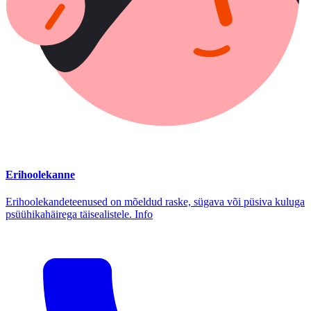
Erihoolekanne
Erihoolekandeteenused on mõeldud raske, sügava või püsiva kuluga
psüühikahäirega täisealistele. Info