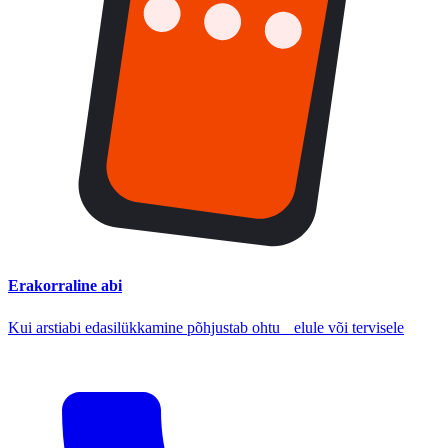
Erakorraline abi
Kui arstiabi edasilükkamine põhjustab ohtu elule või tervisele