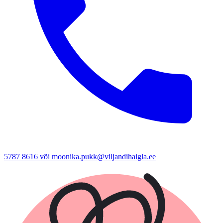
5787 8616 või moonika.pukk@viljandihaigla.ee