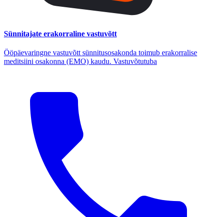
Sünnitajate erakorraline vastuvõtt
Ööpäevaringne vastuvõtt sünnitusosakonda toimub erakorralise
meditsiini osakonna (EMO) kaudu. Vastuvõtutuba