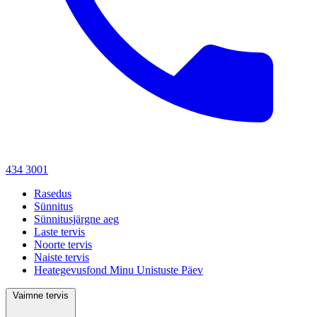
434 3001
Rasedus
Sünnitus
Sünnitusjärgne aeg
Laste tervis
Noorte tervis
Naiste tervis
Heategevusfond Minu Unistuste Päev
Vaimne tervis