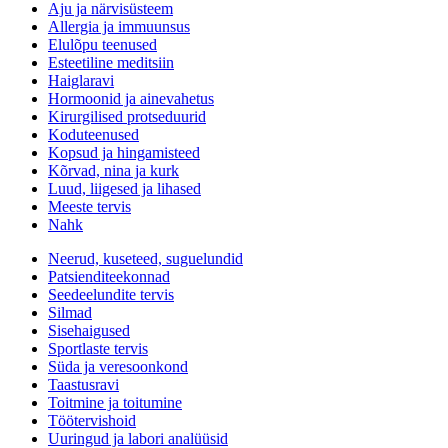
Aju ja närvisüsteem
Allergia ja immuunsus
Elulõpu teenused
Esteetiline meditsiin
Haiglaravi
Hormoonid ja ainevahetus
Kirurgilised protseduurid
Koduteenused
Kopsud ja hingamisteed
Kõrvad, nina ja kurk
Luud, liigesed ja lihased
Meeste tervis
Nahk
Neerud, kuseteed, suguelundid
Patsienditeekonnad
Seedeelundite tervis
Silmad
Sisehaigused
Sportlaste tervis
Süda ja veresoonkond
Taastusravi
Toitmine ja toitumine
Töötervishoid
Uuringud ja labori analüüsid