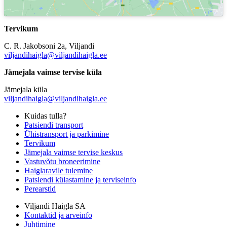
Tervikum
C. R. Jakobsoni 2a, Viljandi
viljandihaigla@viljandihaigla.ee
Jämejala vaimse tervise küla
Jämejala küla
viljandihaigla@viljandihaigla.ee
Kuidas tulla?
Patsiendi transport
Ühistransport ja parkimine
Tervikum
Jämejala vaimse tervise keskus
Vastuvõtu broneerimine
Haiglaravile tulemine
Patsiendi külastamine ja terviseinfo
Perearstid
Viljandi Haigla SA
Kontaktid ja arveinfo
Juhtimine