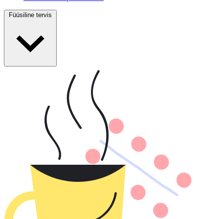
Füüsiline tervis