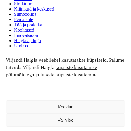
Struktuur
Kliinikud ja keskused
Sümboolika
Perearstile
Töö ja praktika
Koolitused
Innovatsioon
Haigla ajalugu
Uudised
Ruumide rent
Viljandi Haigla veebilehel kasutatakse küpsiseid. Palume
Patsiendi turvalisus ja õigused
Patsiendi õigused ja kohustused
tutvuda Viljandi Haigla
küpsiste kasutamise
Patsiendiohutus
põhimõtetega
ja lubada küpsiste kasutamine.
Patsientide nõukoda
Tagasiside
Andmekaitse
Ravivigade hüvitis
Luban kõik
Keeldun
Valin ise