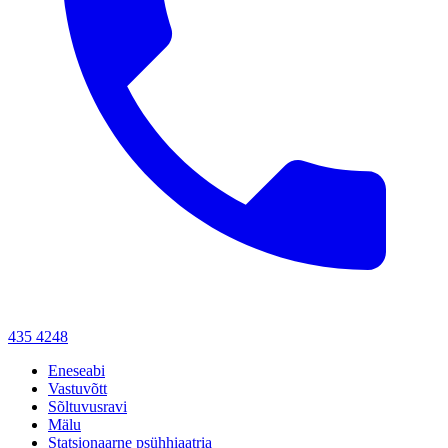
435 4248
Eneseabi
Vastuvõtt
Sõltuvusravi
Mälu
Statsionaarne psühhiaatria