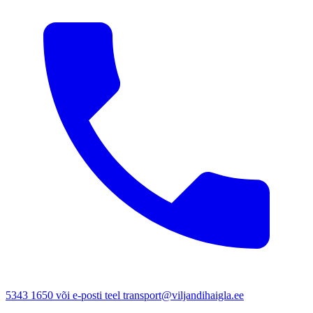
5343 1650 või e-posti teel transport@viljandihaigla.ee