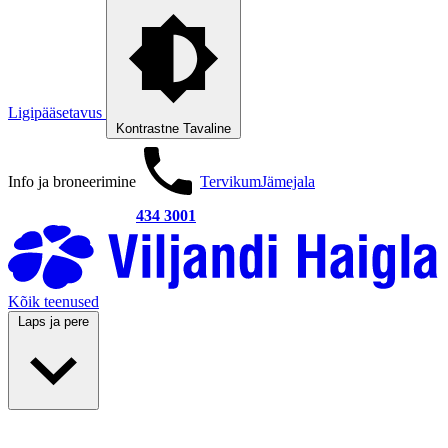
Ligipääsetavus
Kontrastne
Tavaline
Info ja broneerimine
Tervikum
Jämejala
434 3001
Kõik teenused
Laps ja pere