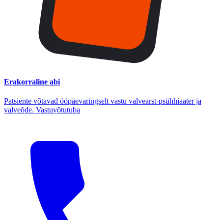
Erakorraline abi
Patsiente võtavad ööpäevaringselt vastu valvearst-psühhiaater ja
valveõde. Vastuvõtutuba