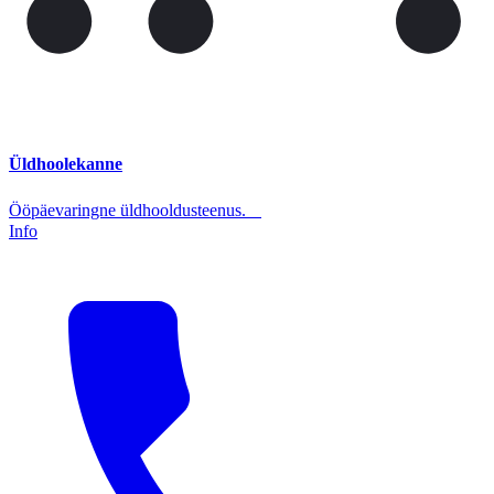
Üldhoolekanne
Ööpäevaringne üldhooldusteenus.
Info