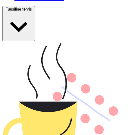
Füüsiline tervis