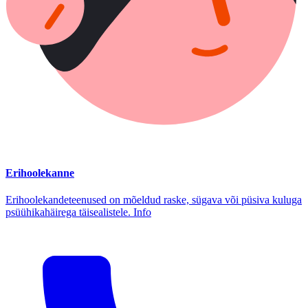
Erihoolekanne
Erihoolekandeteenused on mõeldud raske, sügava või püsiva kuluga
psüühikahäirega täisealistele. Info