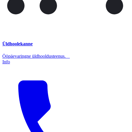
Üldhoolekanne
Ööpäevaringne üldhooldusteenus.
Info