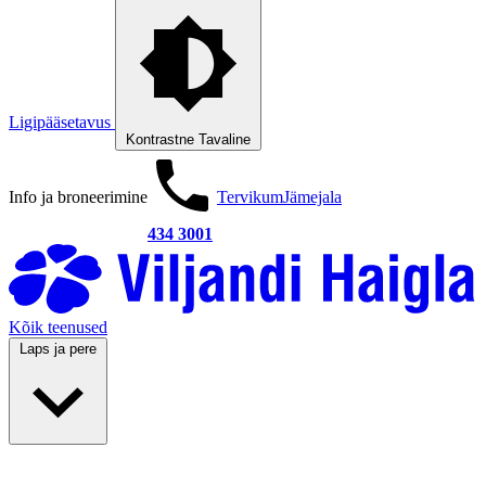
Ligipääsetavus
Kontrastne
Tavaline
Info ja broneerimine
Tervikum
Jämejala
434 3001
Kõik teenused
Laps ja pere