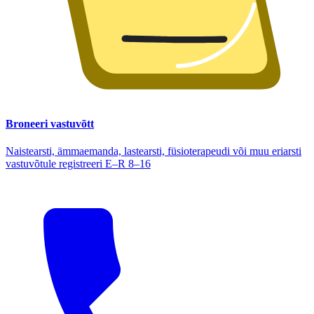
Broneeri vastuvõtt
Naistearsti, ämmaemanda, lastearsti, füsioterapeudi või muu eriarsti
vastuvõtule registreeri E–R 8–16