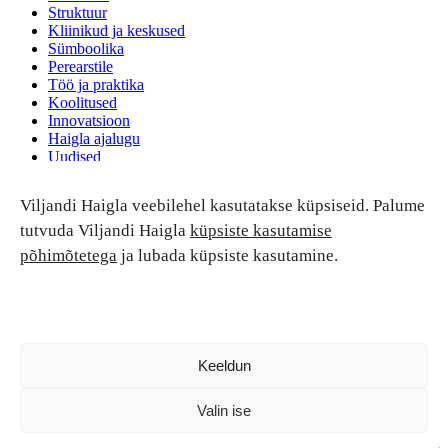
Struktuur
Kliinikud ja keskused
Sümboolika
Perearstile
Töö ja praktika
Koolitused
Innovatsioon
Haigla ajalugu
Uudised
Ruumide rent
Viljandi Haigla veebilehel kasutatakse küpsiseid. Palume
Patsiendi turvalisus ja õigused
Patsiendi õigused ja kohustused
tutvuda Viljandi Haigla
küpsiste kasutamise
Patsiendiohutus
põhimõtetega
ja lubada küpsiste kasutamine.
Patsientide nõukoda
Tagasiside
Andmekaitse
Ravivigade hüvitis
Luban kõik
Keeldun
Valin ise