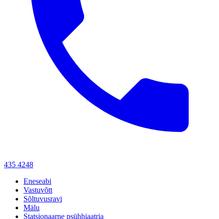
435 4248
Eneseabi
Vastuvõtt
Sõltuvusravi
Mälu
Statsionaarne psühhiaatria