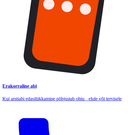
Erakorraline abi
Kui arstiabi edasilükkamine põhjustab ohtu elule või tervisele