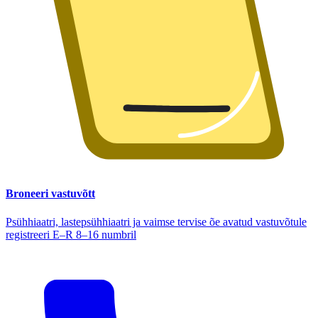
Broneeri vastuvõtt
Psühhiaatri, lastepsühhiaatri ja vaimse tervise õe avatud vastuvõtule
registreeri E–R 8–16 numbril