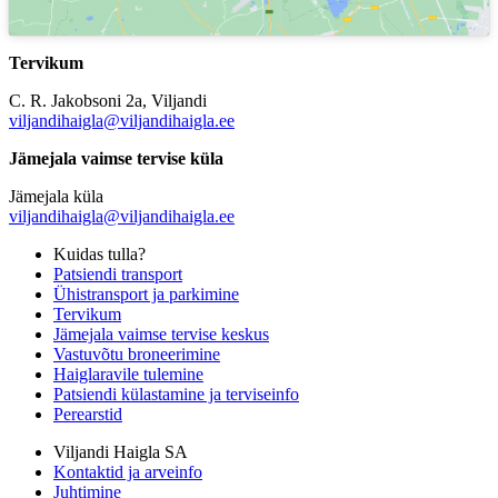
Tervikum
C. R. Jakobsoni 2a, Viljandi
viljandihaigla@viljandihaigla.ee
Jämejala vaimse tervise küla
Jämejala küla
viljandihaigla@viljandihaigla.ee
Kuidas tulla?
Patsiendi transport
Ühistransport ja parkimine
Tervikum
Jämejala vaimse tervise keskus
Vastuvõtu broneerimine
Haiglaravile tulemine
Patsiendi külastamine ja terviseinfo
Perearstid
Viljandi Haigla SA
Kontaktid ja arveinfo
Juhtimine