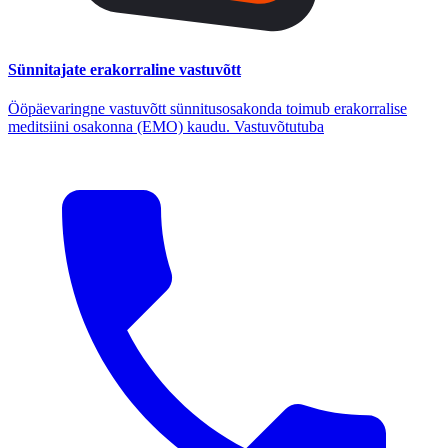
Sünnitajate erakorraline vastuvõtt
Ööpäevaringne vastuvõtt sünnitusosakonda toimub erakorralise
meditsiini osakonna (EMO) kaudu. Vastuvõtutuba