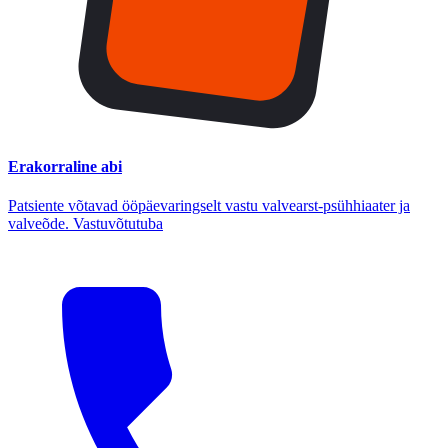
Erakorraline abi
Patsiente võtavad ööpäevaringselt vastu valvearst-psühhiaater ja
valveõde. Vastuvõtutuba