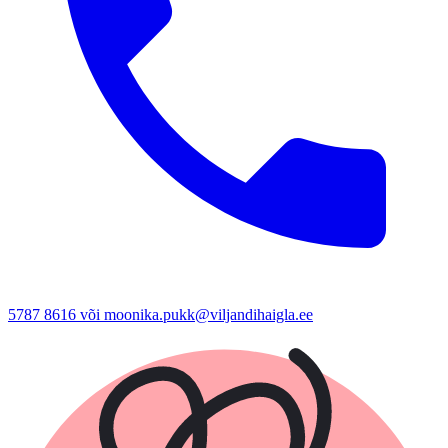
5787 8616 või moonika.pukk@viljandihaigla.ee