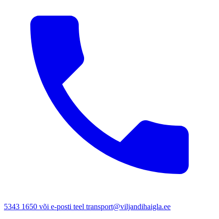
5343 1650 või e-posti teel transport@viljandihaigla.ee