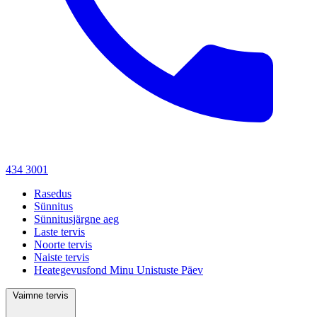
434 3001
Rasedus
Sünnitus
Sünnitusjärgne aeg
Laste tervis
Noorte tervis
Naiste tervis
Heategevusfond Minu Unistuste Päev
Vaimne tervis