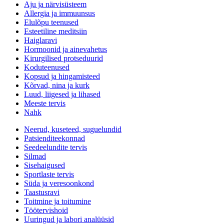
Aju ja närvisüsteem
Allergia ja immuunsus
Elulõpu teenused
Esteetiline meditsiin
Haiglaravi
Hormoonid ja ainevahetus
Kirurgilised protseduurid
Koduteenused
Kopsud ja hingamisteed
Kõrvad, nina ja kurk
Luud, liigesed ja lihased
Meeste tervis
Nahk
Neerud, kuseteed, suguelundid
Patsienditeekonnad
Seedeelundite tervis
Silmad
Sisehaigused
Sportlaste tervis
Süda ja veresoonkond
Taastusravi
Toitmine ja toitumine
Töötervishoid
Uuringud ja labori analüüsid